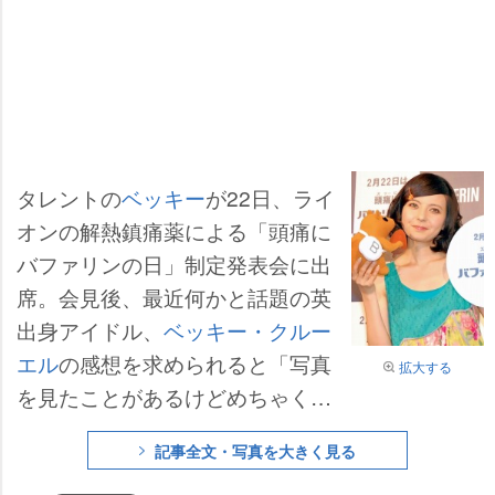
タレントの
ベッキー
が22日、ライ
オンの解熱鎮痛薬による「頭痛に
バファリンの日」制定発表会に出
席。会見後、最近何かと話題の英
出身アイドル、
ベッキー・クルー
エル
の感想を求められると「写真
拡大する
を見たことがあるけどめちゃくち
ゃかわいいですね」とべた褒め。
記事全文・写真を大きく見る
「そのうち芸人さんとかに(自分