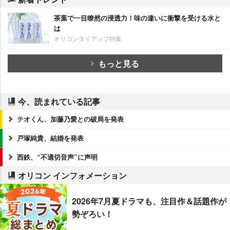
茶葉で一目瞭然の浸透力！味の違いに衝撃を受ける水と
は
オリコンタイアップ特集
もっと見る
今、読まれている記事
テオくん、加藤乃愛との破局を発表
戸塚純貴、結婚を発表
西鉄、“不適切音声”に声明
オリコン インフォメーション
2026年7月夏ドラマも、注目作＆話題作が
勢ぞろい！