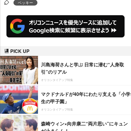
が)“第2のベッキー”って呼ばれる
ベッキー
ようになるかも」とその人気に危
機感を募らせた。
PICK UP
川島海荷さんと学ぶ 日常に潜む“人身取
引”のリアル
オリコンタイアップ特集
マクドナルドが40年にわたり支える「小学
生の甲子園」
オリコンタイアップ特集
森崎ウィン×向井康二“両片思い”にキュン
が止まらん！