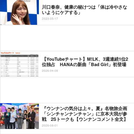
川口春奈、健康の秘けつは「体は冷やさな
いようにケアする」
2023-05-17
【YouTubeチャート】M!LK、3週連続1位2
位独占 HANAの新曲「Bad Girl」初登場
2026-04-08
『ウンナンの気分は上々。夏』名物旅企画
「シンチャンナンチャン」に京本大我が参
戦 2Sトークも【ウンナンコメント全文】
2026-08-01