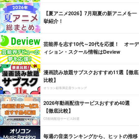
【夏アニメ2026】7月期夏の新アニメを一
挙紹介！
芸能界を志す10代～20代を応援！ オーデ
ィション・スクール情報はDeview
漫画読み放題サブスクおすすめ11選【徹底
比較】
オリコン顧客満足度ランキング
2026年動画配信サービスおすすめ40選
【徹底比較】
CS動画配信サービス20選
毎週の音楽ランキングから、ヒットの推移