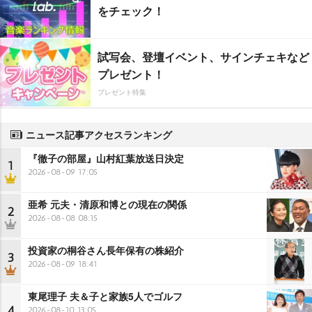
をチェック！
試写会、登壇イベント、サインチェキなど
プレゼント！
プレゼント特集
ニュース記事アクセスランキング
『徹子の部屋』山村紅葉放送日決定
1
2026-08-09 17:05
亜希 元夫・清原和博との現在の関係
2
2026-08-08 08:15
投資家の桐谷さん長年保有の株紹介
3
2026-08-09 18:41
東尾理子 夫＆子と家族5人でゴルフ
4
2026-08-10 13:05