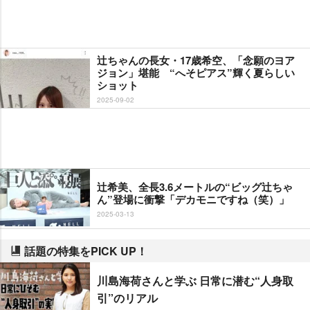
辻ちゃんの長女・17歳希空、「念願のヨア
ジョン」堪能 “へそピアス”輝く夏らしい
ショット
2025-09-02
辻希美、全長3.6メートルの“ビッグ辻ちゃ
ん”登場に衝撃「デカモニですね（笑）」
2025-03-13
話題の特集をPICK UP！
川島海荷さんと学ぶ 日常に潜む“人身取
引”のリアル