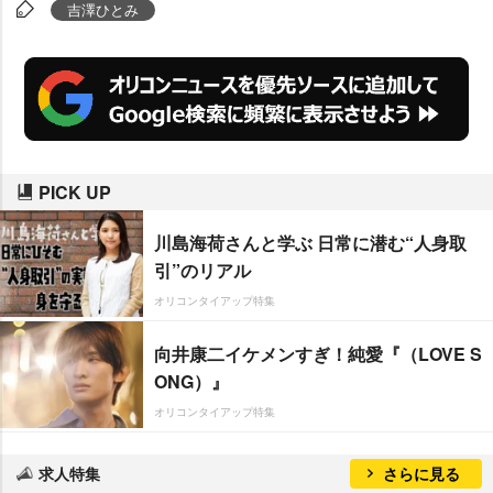
感動。海に住みたい、人魚になり
吉澤ひとみ
たいって思いました」とそれぞれ
ダイビングロマンを繰り広げた。
PICK UP
川島海荷さんと学ぶ 日常に潜む“人身取
引”のリアル
オリコンタイアップ特集
向井康二イケメンすぎ！純愛『（LOVE S
ONG）』
オリコンタイアップ特集
求人特集
さらに見る