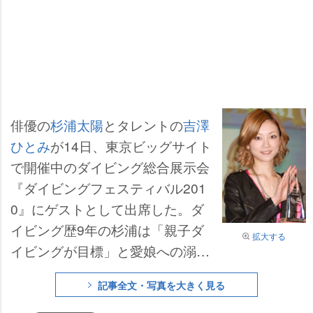
俳優の
杉浦太陽
とタレントの
吉澤
ひとみ
が14日、東京ビッグサイト
で開催中のダイビング総合展示会
『ダイビングフェスティバル201
0』にゲストとして出席した。ダ
イビング歴9年の杉浦は「親子ダ
拡大する
イビングが目標」と愛娘への溺愛
ぶりをみせれば、昨年ライセンス
記事全文・写真を大きく見る
を取得した吉澤は「海に入ったら