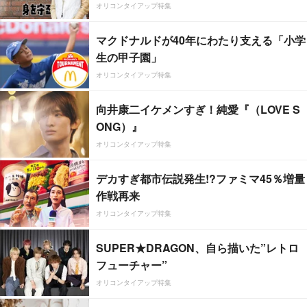
オリコンタイアップ特集
マクドナルドが40年にわたり支える「小学
生の甲子園」
オリコンタイアップ特集
向井康二イケメンすぎ！純愛『（LOVE S
ONG）』
オリコンタイアップ特集
デカすぎ都市伝説発生!?ファミマ45％増量
作戦再来
オリコンタイアップ特集
SUPER★DRAGON、自ら描いた”レトロ
フューチャー”
オリコンタイアップ特集