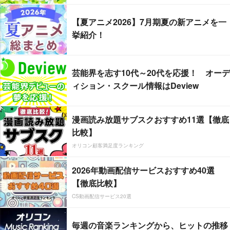
【夏アニメ2026】7月期夏の新アニメを一
挙紹介！
芸能界を志す10代～20代を応援！ オーデ
ィション・スクール情報はDeview
漫画読み放題サブスクおすすめ11選【徹底
比較】
オリコン顧客満足度ランキング
2026年動画配信サービスおすすめ40選
【徹底比較】
CS動画配信サービス20選
毎週の音楽ランキングから、ヒットの推移