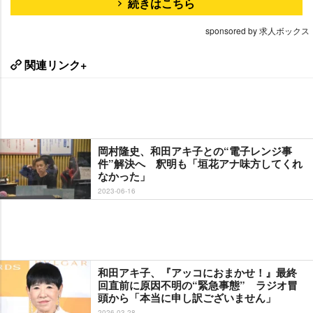
続きはこちら
sponsored by 求人ボックス
関連リンク+
岡村隆史、和田アキ子との“電子レンジ事
件”解決へ 釈明も「垣花アナ味方してくれ
なかった」
2023-06-16
和田アキ子、『アッコにおまかせ！』最終
回直前に原因不明の“緊急事態” ラジオ冒
頭から「本当に申し訳ございません」
2026-03-28