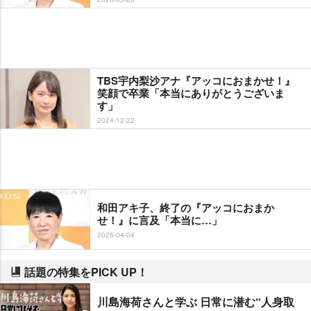
TBS宇内梨沙アナ『アッコにおまかせ！』
笑顔で卒業「本当にありがとうございま
す」
2024-12-22
和田アキ子、終了の『アッコにおまか
せ！』に言及「本当に…」
2026-04-04
話題の特集をPICK UP！
川島海荷さんと学ぶ 日常に潜む“人身取