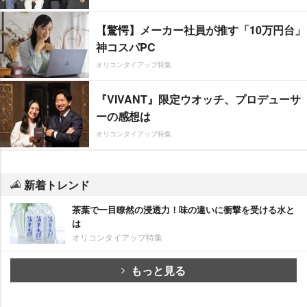
【驚愕】メーカー社員が推す「10万円台」
神コスパPC
オリコンタイアップ特集
『VIVANT』限定ウオッチ、プロデューサ
ーの感想は
オリコンタイアップ特集
新着トレンド
茶葉で一目瞭然の浸透力！味の違いに衝撃を受ける水と
は
オリコンタイアップ特集
もっと見る