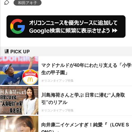
感慨深げに振り返り、早くも2000
和田アキ子
回という周囲の期待に「何回まで
とは決めてはいないけど、聞いて
くれる人がいる限り頑張りたい」
と青写真を描きながら意気込ん
だ。
PICK UP
マクドナルドが40年にわたり支える「小学
生の甲子園」
オリコンタイアップ特集
川島海荷さんと学ぶ 日常に潜む“人身取
引”のリアル
オリコンタイアップ特集
向井康二イケメンすぎ！純愛『（LOVE S
ONG）』