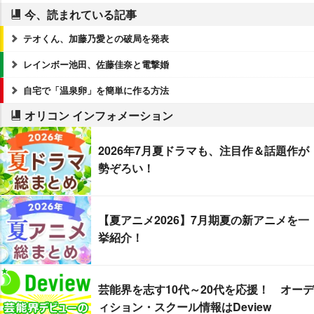
今、読まれている記事
テオくん、加藤乃愛との破局を発表
レインボー池田、佐藤佳奈と電撃婚
自宅で「温泉卵」を簡単に作る方法
オリコン インフォメーション
2026年7月夏ドラマも、注目作＆話題作が
勢ぞろい！
【夏アニメ2026】7月期夏の新アニメを一
挙紹介！
芸能界を志す10代～20代を応援！ オーデ
ィション・スクール情報はDeview