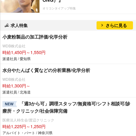
オリコンタイアップ特集
求人特集
さらに見る
小麦粉製品の加工評価/化学分析
WDB株式会社
時給1,450円～1,550円
派遣社員 / 愛知県
水分やたんぱく質などの分析業務/化学分析
WDB株式会社
時給1,300円～
派遣社員 / 北海道
「週3から可」調理スタッフ/無資格可/シフト相談可/診
NEW
療所・クリニック/社会保障完備
医療法人柿生会/渡辺クリニック
時給1,225円～1,250円
アルバイト・パート / 神奈川県