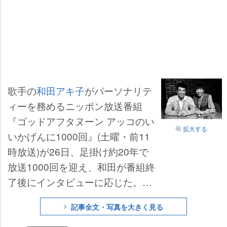
歌手の
和田アキ子
がパーソナリテ
ィーを務めるニッポン放送番組
『ゴッドアフタヌーン アッコのい
拡大する
いかげんに1000回』(土曜・前11
時放送)が26日、足掛け約20年で
放送1000回を迎え、和田が番組終
了後にインタビューに応じた。開
口一番「嬉しいです! こんな続く
記事全文・写真を大きく見る
とは思わなかった。感無量!!」と