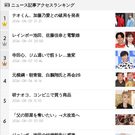
ニュース記事アクセスランキング
テオくん、加藤乃愛との破局を発表
1
2026-08-07 21:21
レインボー池田、佐藤佳奈と電撃婚
2
2026-08-07 20:00
寺田心、ジム通いで筋トレ…激変
3
2026-08-07 10:46
元横綱・朝青龍、白鵬翔氏と再会2S
4
2026-08-06 16:16
研ナオコ、コンビニで買う商品
5
2026-08-05 15:10
「父の部屋を奪いたい」→大改造へ
6
2026-08-07 07:00
ジャンボ、池田の結婚報告に感激