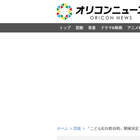
トップ
芸能
音楽
ドラマ&映画
アニメ
ホーム
芸能
『こども紅白歌合戦』開催決定