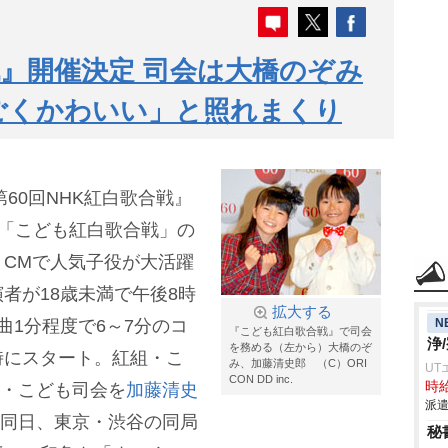
』開催決定 司会は大橋のぞみ
ごくかわいい」と照れまくり
第60回NHK紅白歌合戦』
して「こども紅白歌合戦」の
CMで人気子役が大活躍
者が18歳未満で午後8時
拡大する
N
曲1分程度で6～7分のコ
『こども紅白歌合戦』で司会
浄
を務める（左から）大橋のぞ
時にスタート。紅組・こ
み、加藤清史郎 （C）ORI
UT
CON DD inc.
時給
白組・こども司会を
加藤清史
派遣
は同日、東京・渋谷の同局
秘