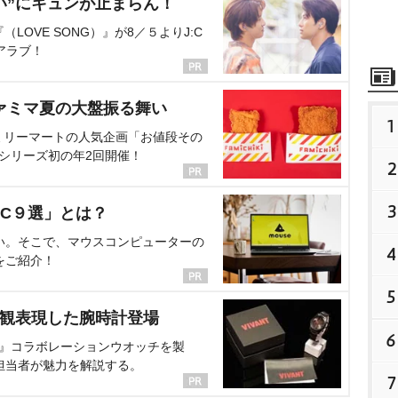
い”にキュンが止まらん！
OVE SONG）』が8／５よりJ:C
アラブ！
ァミマ夏の大盤振る舞い
1
ミリーマートの人気企画「お値段その
、シリーズ初の年2回開催！
2
3
C９選」とは？
い。そこで、マウスコンピューターの
4
をご紹介！
5
界観表現した腕時計登場
6
NT』コラボレーションウオッチを製
担当者が魅力を解説する。
7