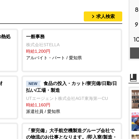
8
求人検索
9
の熱処
一般事務
1
株式会社STELLA
時給1,200円
アルバイト・パート / 愛知県
材
食品の投入・カット/寮完備/日勤/日
NEW
払い/工場・製造
UTエージェント株式会社AGT東海第一CU
時給1,160円
派遣社員 / 愛知県
「寮完備」大手航空機製造グループ会社で
の物流のお仕事となります。/即入寮/製造・