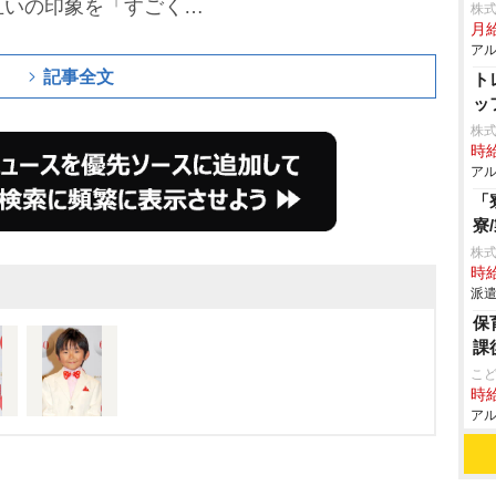
互いの印象を「すごくか
株式
月
和ませた。
アル
記事全文
ト
ッ
株式
時給
アル
「
寮
株
時給
派遣
保
課
こ
時給
アル