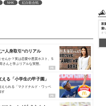
NHK
紅白歌合戦
茶
違
オ
む“人身取引”のリアル
ませんか？実は恋愛や悪質ホスト、S
海荷さんと学ぶリアルな実態。
支える「小学生の甲子園」
与えられる「マクドナルド・ワッペ
指す