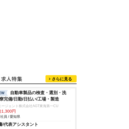
さらに見る
自動車製品の検査・選別・洗
EW
/寮完備/日勤/日払い/工場・製造
エージェント株式会社AGT東海第一CU
1,300円
社員 / 愛知県
書/代表アシスタント