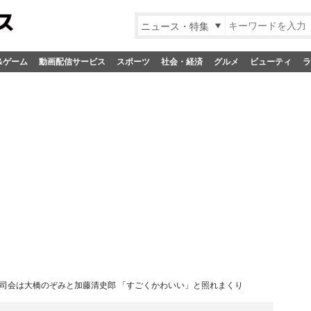
ニュース・特集
&ゲーム
動画配信サービス
スポーツ
社会・経済
グルメ
ビューティ
ラ
 司会は大橋のぞみと加藤清史郎 「すごくかわいい」と照れまくり