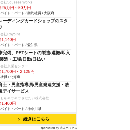
会社Squeeze Works
給25万円～50万円
バイト・パート / 契約社員 / 大阪府
レーディングカードショップのスタ
フ
会社Rhyolite
1,140円
バイト・パート / 愛知県
寮完備」PETシートの製造/運搬/即入
/製造・工場/日勤/日払い
式会社京栄センター
1,700円～2,125円
社員 / 北海道
育士・児童指導員/児童発達支援・放
後デイサービス
どもをキラキラさせたい株式会社
1,400円
バイト・パート / 神奈川県
続きはこちら
sponsored by 求人ボックス