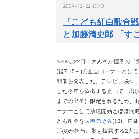
2009-12-22 17:10
『こども紅白歌合戦
と加藤清史郎 「す
NHKは22日、大みそか恒例の『
(後7:15～)の企画コーナーと
開催を発表した。テレビ、映画、
した今年を象徴する企画で、出演
までの出番に限定されるため、1
ーナーとして放送開始とほぼ同
ども司会を
大橋のぞみ
(10)、
郎
(8)が担当。歌も披露する2人