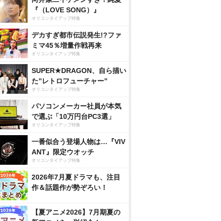
『（LOVE SONG）』
オリコンタイアップ特集
デカすぎ都市伝説発生!?ファ
ミマ45％増量作戦再来
オリコンタイアップ特集
SUPER★DRAGON、自ら描い
た”レトロフューチャー”
オリコンタイアップ特集
パソコンメーカー社員が本気
で選ぶ「10万円台PC3選」
オリコンタイアップ特集
一番似合う登場人物は…『VIV
ANT』限定ウオッチ
オリコンタイアップ特集
2026年7月夏ドラマも、注目
作＆話題作が勢ぞろい！
【夏アニメ2026】7月期夏の