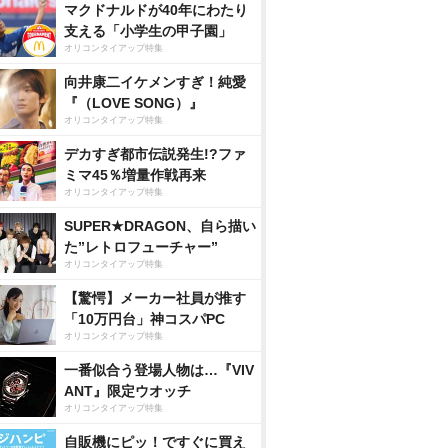
マクドナルドが40年にわたり
支える「小学生の甲子園」
オリコンタイアップ特集
向井康二イケメンすぎ！純愛
『（LOVE SONG）』
オリコンタイアップ特集
デカすぎ都市伝説発生!?ファ
ミマ45％増量作戦再来
オリコンタイアップ特集
SUPER★DRAGON、自ら描い
た”レトロフューチャー”
オリコンタイアップ特集
【驚愕】メーカー社員が推す
「10万円台」神コスパPC
オリコンタイアップ特集
一番似合う登場人物は…『VIV
ANT』限定ウオッチ
オリコンタイアップ特集
自販機にピッ！ですぐに買え