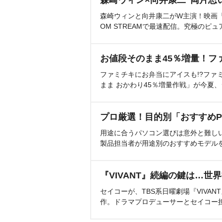
森崎ウィン×向井康二“両片思
森崎ウィンと向井康二がW主演！映画『（L
OM STREAMで最速配信。究極のピュ
お値段そのまま45％増量！フ
ファミチキにお弁当にアイスも!?ファ
まま おかわり45％増量作戦」が今夏
プロ厳選！目的別「おすすめP
用途に合うパソコン選びは意外と難し
製品担当者が用途別のおすすめモデル
『VIVANT』続編の鍵は…世
セイコーが、TBS系日曜劇場『VIVA
作。ドラマプロデューサーとセイコー