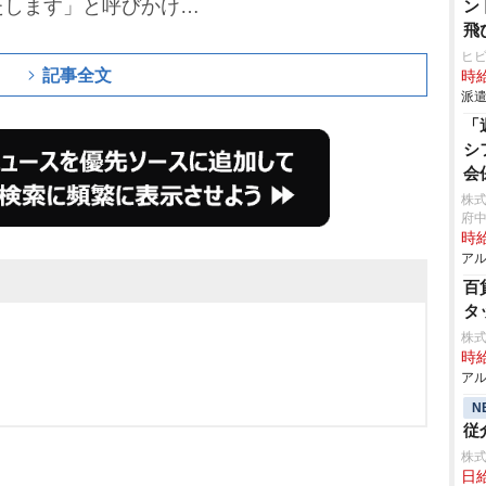
たします」と呼びかけて
ン
飛
ヒ
記事全文
時給
派遣
「
シ
会
株
府
時給
アル
百
タ
株
時給
アル
N
従
株
日給