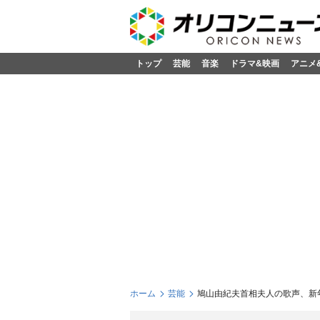
トップ
芸能
音楽
ドラマ&映画
アニメ
ホーム
芸能
鳩山由紀夫首相夫人の歌声、新