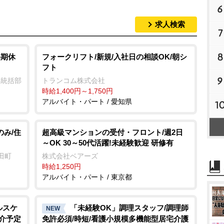
6
求人検索
7
8
長期休
フォークリフト/新規/入社日の相談OK/朝シ
フト
9
業統括部
トランコム株式会社
時給1,400円～1,750円
アルバイト・パート / 愛知県
1
のみ/住
超高級マンションの受付・フロント/週2日
～OK 30～50代活躍!未経験歓迎 研修有
田町
株式会社ベアーズ
時給1,250円
アルバイト・パート / 東京都
ルスケ
「未経験OK」調理スタッフ/調理師
NEW
紹介予定
免許必須/時短/看護小規模多機能型居宅介護