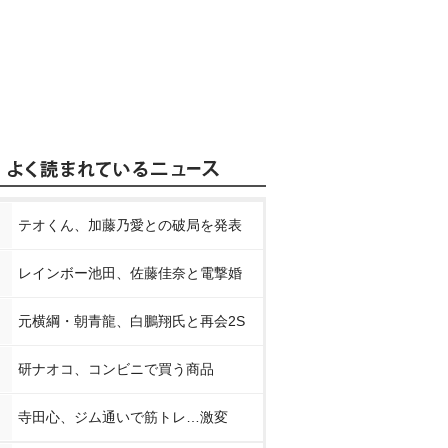
テオくん、加藤乃愛との破局を発表
レインボー池田、佐藤佳奈と電撃婚
元横綱・朝青龍、白鵬翔氏と再会2S
研ナオコ、コンビニで買う商品
寺田心、ジム通いで筋トレ…激変