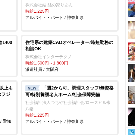
株式会社結 結の家りあん
時給1,225円
アルバイト・パート / 神奈川県
1400
住宅系の建築CADオペレーター/時短勤務の
相談OK
株式会社インターテクノ
時給1,500円～1,800円
派遣社員 / 大阪府
円以上も
「週2から可」調理スタッフ/無資格
NEW
のフジ
可/特別養護老人ホーム/社会保障完備
社会福祉法人つちや社会福祉会/ローズヒル東
八幡
時給1,225円
/ 愛知
アルバイト・パート / 神奈川県