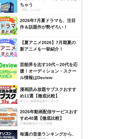
ちゃう
（PR）ジハンピ
2026年7月夏ドラマも、注目
作＆話題作が勢ぞろい！
【夏アニメ2026】7月期夏の
新アニメを一挙紹介！
芸能界を志す10代～20代を応
援！オーディション・スクー
ル情報はDeview
漫画読み放題サブスクおすす
め11選【徹底比較】
オリコン顧客満足度ランキング
2026年動画配信サービスおす
すめ40選【徹底比較】
CS動画配信サービス20選
毎週の音楽ランキングから、