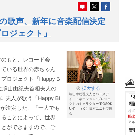
の歌声、新年に音楽配信決定
プロジェクト」
けのもと、レコード会
している世界の赤ちゃん
ロジェクト『Happy B
ldren』に鳩山由紀夫首相夫人の
拡大する
鳩山幸総理夫人とバースデ
「
夫人が歌う「Happy Bi
イ・ドネーション･プロジェ
相
クトのキャラクター“ROSOK
れることが決定した。「一人でも
UN” （Ｃ）日本ユニセフ協
株式
会
時給
さることによって、世界
アル
ことができますので、ご
音