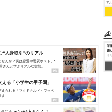
アル
茶
違
む“人身取引”のリアル
オ
ませんか？実は恋愛や悪質ホスト、S
海荷さんと学ぶリアルな実態。
支える「小学生の甲子園」
与えられる「マクドナルド・ワッペ
指す