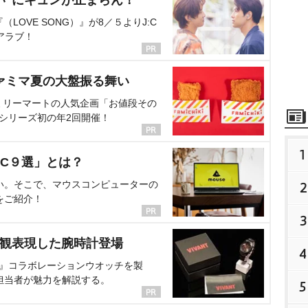
い”にキュンが止まらん！
OVE SONG）』が8／５よりJ:C
アラブ！
ァミマ夏の大盤振る舞い
ミリーマートの人気企画「お値段その
、シリーズ初の年2回開催！
1
C９選」とは？
い。そこで、マウスコンピューターの
2
をご紹介！
3
界観表現した腕時計登場
4
NT』コラボレーションウオッチを製
担当者が魅力を解説する。
5