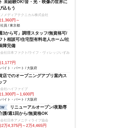
ト 未経験OK!音・光・映像の世界に
び込もう
ビノメディアテクニカル株式会社
1,360円～
社員 / 東京都
週3から可」調理スタッフ/無資格可/
フト相談可/住宅型有料老人ホーム/社
保障完備
式会社日本ファクト/ライフ・ヴィレッジいずみ
中
1,177円
バイト・パート / 大阪府
貨店でのオープニングアプリ案内ス
ッフ
式会社ハイファイブ
1,300円～1,600円
バイト・パート / 大阪府
リニューアルオープン/夜勤専
EW
介護/週1回から/無資格OK
式会社日本アメニティライフ協会
2万4,375円～2万4,465円