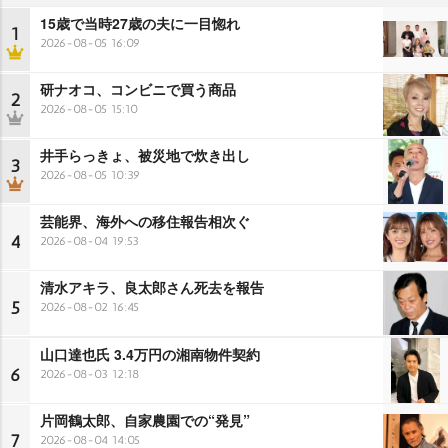
15歳で当時27歳の夫に一目惚れ
1
2026-08-05 16:09
研ナオコ、コンビニで買う商品
2
2026-08-05 15:10
井手らっきょ、被災地で炊き出し
3
2026-08-05 10:39
芸能界、海外への移住報告相次ぐ
4
2026-08-04 19:53
清水アキラ、良太郎さん死去を報告
5
2026-08-02 16:45
山口達也氏 3.4万円の湘南物件契約
6
2026-08-03 12:18
片岡鶴太郎、自家農園での“発見”
7
2026-08-04 14:05