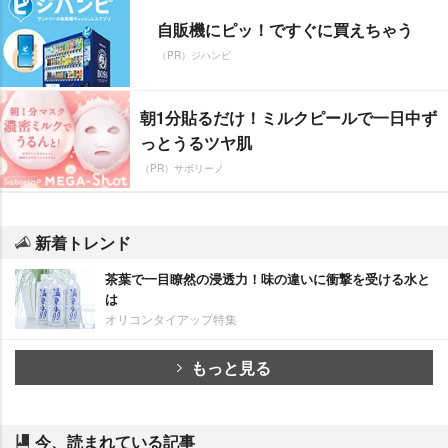
自販機にピッ！ですぐに買えちゃう
（PR）ジハンピ
朝1分貼るだけ！ミルクピールで一日中ず
っとうるツヤ肌
（PR）サボリーノ
新着トレンド
茶葉で一目瞭然の浸透力！味の違いに衝撃を受ける水と
は
オリコンタイアップ特集
もっと見る
今、読まれている記事