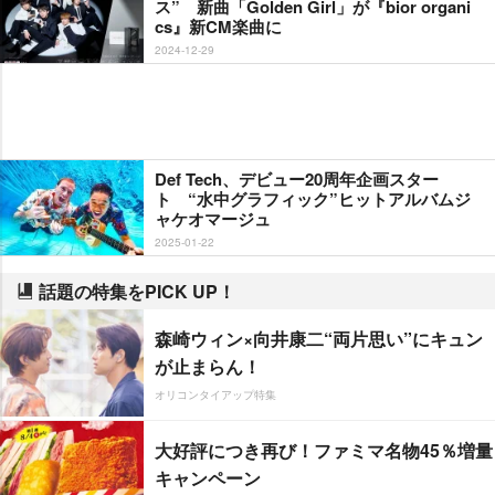
ス” 新曲「Golden Girl」が『bior organi
cs』新CM楽曲に
2024-12-29
Def Tech、デビュー20周年企画スター
ト “水中グラフィック”ヒットアルバムジ
ャケオマージュ
2025-01-22
話題の特集をPICK UP！
森崎ウィン×向井康二“両片思い”にキュン
が止まらん！
オリコンタイアップ特集
大好評につき再び！ファミマ名物45％増量
キャンペーン