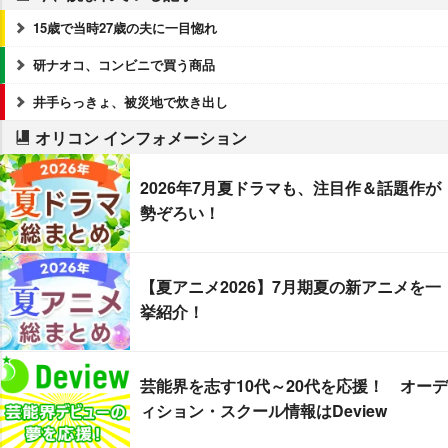
15歳で当時27歳の夫に一目惚れ
研ナオコ、コンビニで買う商品
井手らっきょ、被災地で炊き出し
オリコン インフォメーション
2026年7月夏ドラマも、注目作＆話題作が
勢ぞろい！
【夏アニメ2026】7月期夏の新アニメを一
挙紹介！
芸能界を志す10代～20代を応援！ オーデ
ィション・スクール情報はDeview