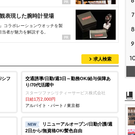
6
7
界観表現した腕時計登場
NT』コラボレーションウオッチを製
8
担当者が魅力を解説する。
9
1
求人検索
/シフ
交通誘導/日勤/週3日～勤務OK/給与保障あ
り/70代活躍中
スターツファシリティーサービス株式会社
日給1万2,000円
アルバイト・パート / 東京都
リニューアルオープン/日勤介護/週
NEW
2日から/無資格OK/髪色自由