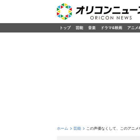
トップ
芸能
音楽
ドラマ&映画
アニメ
ホーム
芸能
この声優なくして、このアニメな