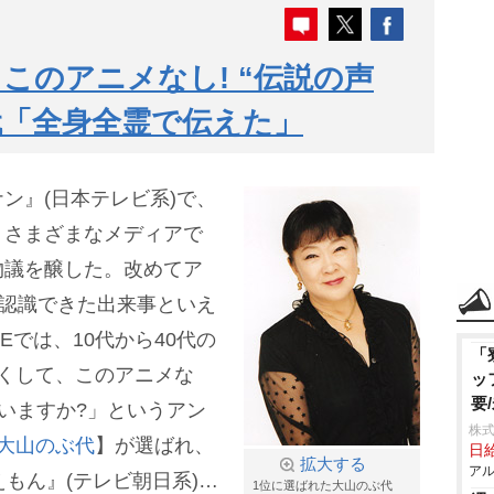
このアニメなし! “伝説の声
代「全身全霊で伝えた」
ン』(日本テレビ系)で、
、さまざまなメディアで
物議を醸した。改めてア
再認識できた出来事といえ
LEでは、10代から40代の
「
なくして、このアニメな
ッ
要
はいますか?」というアン
株式
大山のぶ代
】が選ばれ、
日給
拡大する
アル
もん』(テレビ朝日系)
1位に選ばれた大山のぶ代