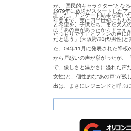
が、“国民的キャラクター”とな
1979年に放送がスタートしたア
証した。アンケート結果を聞い
年春まで、実に四半世紀にもわ
と希望を、子供たち、また大人
は「あの声があったからドラえ
たつもりです」とファンの声に
たと思う」(大阪府/20代/男性)
た。04年11月に発表された降
から戸惑いの声が挙がったが、
で、優しさと温かさに溢れた声だと
女性)と、個性的な“あの声”が
出は、まさにレジェンドと呼ぶ