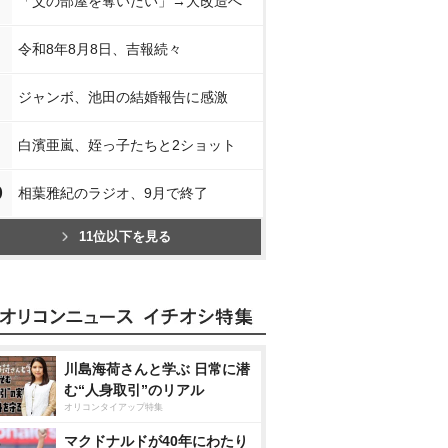
「父の部屋を奪いたい」→大改造へ
令和8年8月8日、吉報続々
ジャンボ、池田の結婚報告に感激
白濱亜嵐、姪っ子たちと2ショット
0
相葉雅紀のラジオ、9月で終了
11位以下を見る
川島海荷さんと学ぶ 日常に潜
む“人身取引”のリアル
オリコンタイアップ特集
マクドナルドが40年にわたり