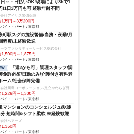
1日～・日払いOK!現場により3hで1
円!1日3万円も可 経験年齢不問
式会社アイリス警備保障
1万円～3万200円
バイト・パート / 東京都
糸町駅スグの施設警備/当務・夜勤/月
2回程度/未経験歓迎
ターツファシリティーサービス株式会社
1,500円～1,875円
バイト・パート / 東京都
「週2から可」調理スタッフ/調
EW
師免許必須/日勤のみ/介護付き有料老
ホーム/社会保障完備
式会社川島コーポレーション/足立やわらぎ苑
1,226円～1,300円
バイト・パート / 東京都
級マンションのコンシェルジュ/駅徒
1分 短時間&シフト柔軟 未経験歓迎
式会社ベアーズ
1,350円
バイト・パート / 東京都