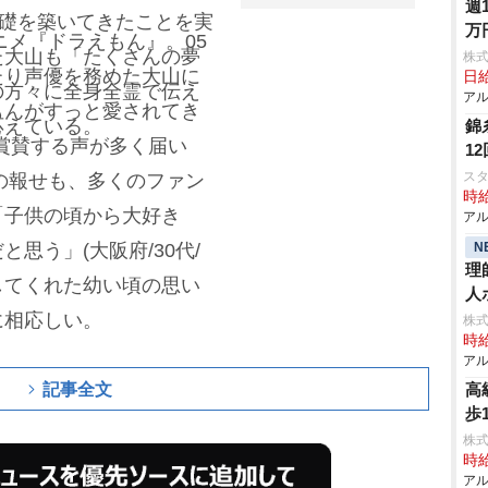
週
る礎を築いてきたことを実
万
ニメ『ドラえもん』。05
た大山も「たくさんの夢
株
たり声優を務めた大山に
日給
の方々に全身全霊で伝え
アル
もんがすっと愛されてき
応えている。
錦
と賞賛する声が多く届い
1
ス
板の報せも、多くのファン
時給
「子供の頃から大好き
アル
N
思う」(大阪府/30代/
理
残してくれた幼い頃の思い
人
に相応しい。
株
時給
アル
記事全文
高
歩
株
時給
アル