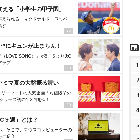
支える「小学生の甲子園」
与えられる「マクドナルド・ワッペ
指す
い”にキュンが止まらん！
OVE SONG）』が8／５よりJ:C
アラブ！
1
2
ァミマ夏の大盤振る舞い
ミリーマートの人気企画「お値段その
3
、シリーズ初の年2回開催！
4
C９選」とは？
5
い。そこで、マウスコンピューターの
をご紹介！