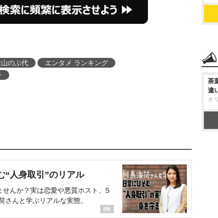
大山のぶ代
エンタメ ランキング
チ
茶
違
オ
む“人身取引”のリアル
ませんか？実は恋愛や悪質ホスト、S
海荷さんと学ぶリアルな実態。