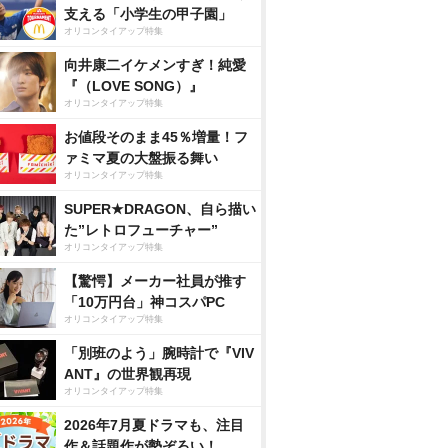
支える「小学生の甲子園」
オリコンタイアップ特集
向井康二イケメンすぎ！純愛
『（LOVE SONG）』
オリコンタイアップ特集
お値段そのまま45％増量！フ
ァミマ夏の大盤振る舞い
オリコンタイアップ特集
SUPER★DRAGON、自ら描い
た”レトロフューチャー”
オリコンタイアップ特集
【驚愕】メーカー社員が推す
「10万円台」神コスパPC
オリコンタイアップ特集
「別班のよう」腕時計で『VIV
ANT』の世界観再現
オリコンタイアップ特集
2026年7月夏ドラマも、注目
作＆話題作が勢ぞろい！