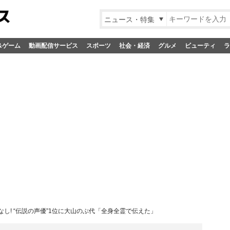
ニュース・特集
&ゲーム
動画配信サービス
スポーツ
社会・経済
グルメ
ビューティ
ラ
し! “伝説の声優”1位に大山のぶ代「全身全霊で伝えた」