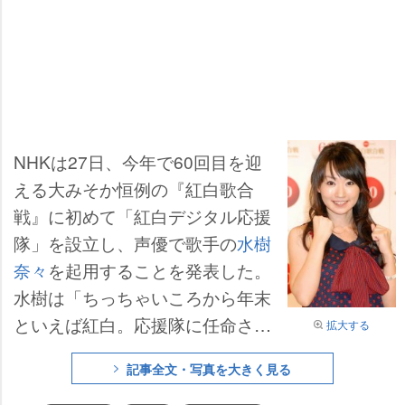
NHKは27日、今年で60回目を迎
える大みそか恒例の『紅白歌合
戦』に初めて「紅白デジタル応援
隊」を設立し、声優で歌手の
水樹
奈々
を起用することを発表した。
水樹は「ちっちゃいころから年末
といえば紅白。応援隊に任命され
拡大する
て光栄です」と、緊張で言葉を噛
記事全文・写真を大きく見る
みながらも声を弾ませた。同応援