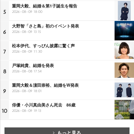
重岡大毅、結婚＆第1子誕生を報告
5
2026-08-09 18:00
大野智「さと島」初のイベント発表
6
2026-08-09 13:15
松本伊代、すっぴん披露に驚く声
7
2026-08-09 11:30
戸塚純貴、結婚を発表
8
2026-08-08 17:54
重岡大毅＆濵田崇裕、結婚をW発表
9
2026-08-09 18:01
俳優・小川真由美さん死去 86歳
10
2026-08-09 19:13
もっと見る