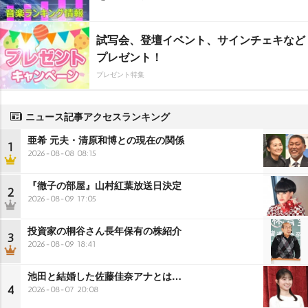
試写会、登壇イベント、サインチェキなど
プレゼント！
プレゼント特集
ニュース記事アクセスランキング
亜希 元夫・清原和博との現在の関係
1
2026-08-08 08:15
『徹子の部屋』山村紅葉放送日決定
2
2026-08-09 17:05
投資家の桐谷さん長年保有の株紹介
3
2026-08-09 18:41
池田と結婚した佐藤佳奈アナとは…
4
2026-08-07 20:08