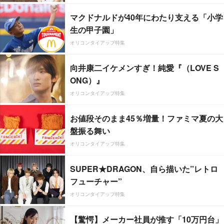
マクドナルドが40年にわたり支える「小学
生の甲子園」
オリコンタイアップ特集
向井康二イケメンすぎ！純愛『（LOVE S
ONG）』
オリコンタイアップ特集
お値段そのまま45％増量！ファミマ夏の大
盤振る舞い
オリコンタイアップ特集
SUPER★DRAGON、自ら描いた”レトロ
フューチャー”
オリコンタイアップ特集
【驚愕】メーカー社員が推す「10万円台」