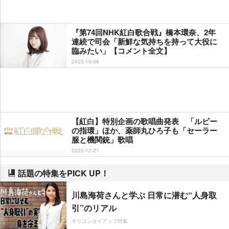
『第74回NHK紅白歌合戦』橋本環奈、2年
連続で司会「新鮮な気持ちを持って大役に
臨みたい」【コメント全文】
2023-10-06
【紅白】特別企画の歌唱曲発表 「ルビー
の指環」ほか、薬師丸ひろ子も「セーラー
服と機関銃」歌唱
2023-12-21
話題の特集をPICK UP！
川島海荷さんと学ぶ 日常に潜む“人身取
引”のリアル
オリコンタイアップ特集