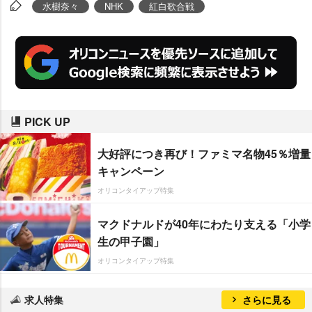
隊は、本番までにインターネット
水樹奈々
NHK
紅白歌合戦
ブログなどに特化した様々なPR
を展開し、紅白応援隊の
関根麻里
、
テリー伊藤
と共に年末の風物詩
を盛り上げていく。
PICK UP
大好評につき再び！ファミマ名物45％増量
キャンペーン
オリコンタイアップ特集
マクドナルドが40年にわたり支える「小学
生の甲子園」
オリコンタイアップ特集
求人特集
さらに見る