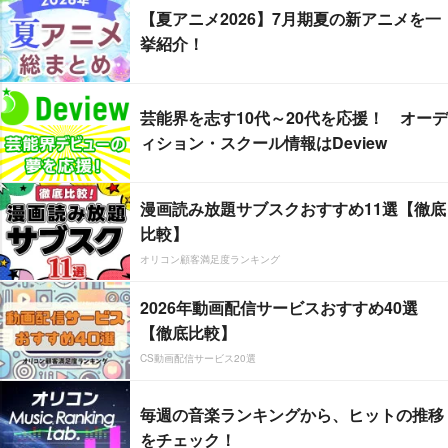
【夏アニメ2026】7月期夏の新アニメを一
挙紹介！
芸能界を志す10代～20代を応援！ オーデ
ィション・スクール情報はDeview
漫画読み放題サブスクおすすめ11選【徹底
比較】
オリコン顧客満足度ランキング
2026年動画配信サービスおすすめ40選
【徹底比較】
CS動画配信サービス20選
毎週の音楽ランキングから、ヒットの推移
をチェック！