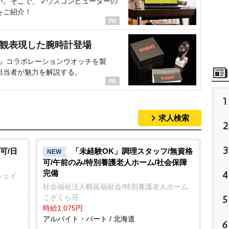
い。そこで、マウスコンピューターの
をご紹介！
界観表現した腕時計登場
NT』コラボレーションウオッチを製
担当者が魅力を解説する。
1
求人検索
2
3
可/日
「未経験OK」調理スタッフ/無資格
NEW
可/午前のみ/特別養護老人ホーム/社会保障
完備
4
シェイ
社会福祉法人幌延福祉会/特別養護老人ホーム
こざくら荘
5
時給1,075円
アルバイト・パート / 北海道
6