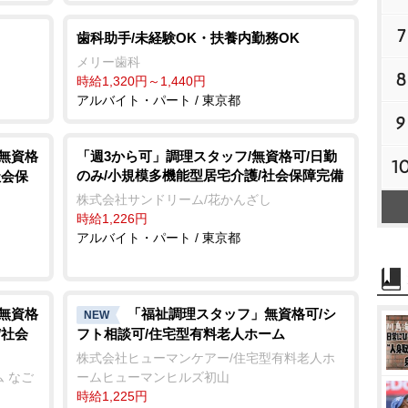
7
歯科助手/未経験OK・扶養内勤務OK
メリー歯科
8
時給1,320円～1,440円
アルバイト・パート / 東京都
9
/無資格
「週3から可」調理スタッフ/無資格可/日勤
1
のみ/小規模多機能型居宅介護/社会保障完備
社会保
株式会社サンドリーム/花かんざし
時給1,226円
アルバイト・パート / 東京都
/無資格
「福祉調理スタッフ」無資格可/シ
NEW
/社会
フト相談可/住宅型有料老人ホーム
株式会社ヒューマンケアー/住宅型有料老人ホ
 なご
ームヒューマンヒルズ初山
時給1,225円