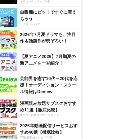
オリコンタイアップ特集
自販機にピッ！ですぐに買え
ちゃう
（PR）ジハンピ
2026年7月夏ドラマも、注目
作＆話題作が勢ぞろい！
【夏アニメ2026】7月期夏の
新アニメを一挙紹介！
芸能界を志す10代～20代を応
援！オーディション・スクー
ル情報はDeview
漫画読み放題サブスクおすす
め11選【徹底比較】
オリコン顧客満足度ランキング
2026年動画配信サービスおす
すめ40選【徹底比較】
CS動画配信サービス20選