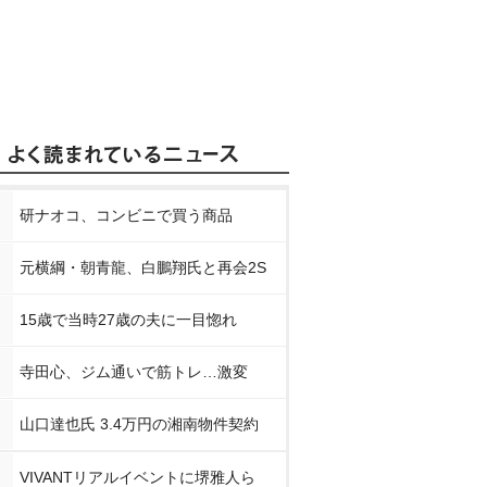
研ナオコ、コンビニで買う商品
元横綱・朝青龍、白鵬翔氏と再会2S
15歳で当時27歳の夫に一目惚れ
寺田心、ジム通いで筋トレ…激変
山口達也氏 3.4万円の湘南物件契約
VIVANTリアルイベントに堺雅人ら