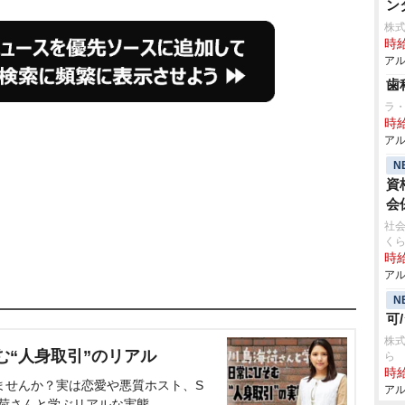
ン
株式
時給
アル
歯
ラ
時給
アル
N
資
会
社会
く
時給
アル
N
可
株式
む“人身取引”のリアル
ら
時給
ませんか？実は恋愛や悪質ホスト、S
アル
海荷さんと学ぶリアルな実態。