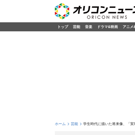
トップ
芸能
音楽
ドラマ&映画
アニメ
ホーム
芸能
学生時代に描いた将来像、「実