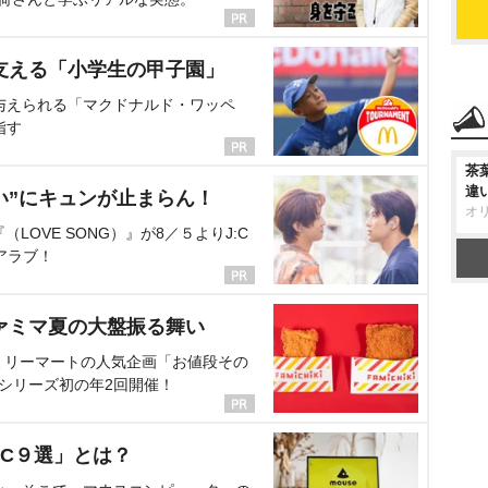
支える「小学生の甲子園」
与えられる「マクドナルド・ワッペ
指す
茶
違
い”にキュンが止まらん！
オ
OVE SONG）』が8／５よりJ:C
アラブ！
ァミマ夏の大盤振る舞い
ミリーマートの人気企画「お値段その
、シリーズ初の年2回開催！
C９選」とは？