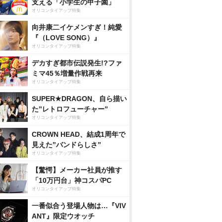
支える「小学生の甲子園」
オリコンタイアップ特集
向井康二イケメンすぎ！純愛
『（LOVE SONG）』
オリコンタイアップ特集
デカすぎ都市伝説発生!?ファ
ミマ45％増量作戦再来
オリコンタイアップ特集
SUPER★DRAGON、自ら描い
た”レトロフューチャー”
オリコンタイアップ特集
CROWN HEAD、結成1周年で
見えた”バンドらしさ”
オリコンタイアップ特集
【驚愕】メーカー社員が推す
「10万円台」神コスパPC
オリコンタイアップ特集
一番似合う登場人物は…『VIV
ANT』限定ウオッチ