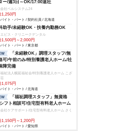
ター/週3日～OK/17:00退社
会社ベルシステム24
1,250円
バイト・パート / 契約社員 / 北海道
科助手/未経験OK・扶養内勤務OK
・エビス・クリニークデンタル
1,500円～2,000円
バイト・パート / 東京都
「未経験OK」調理スタッフ/無
EW
格可/午前のみ/特別養護老人ホーム/社
保障完備
福祉法人幌延福祉会/特別養護老人ホーム こざ
ら荘
1,075円
バイト・パート / 北海道
「福祉調理スタッフ」無資格
EW
/シフト相談可/住宅型有料老人ホーム
会社ケアサポート/住宅型有料老人ホーム さく
1,150円～1,200円
バイト・パート / 愛知県