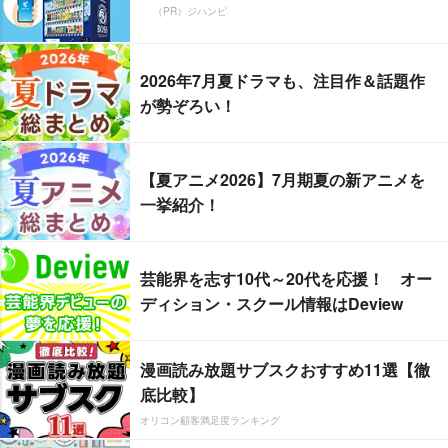
（PR）ジハンピ
2026年7月夏ドラマも、注目作＆話題作
が勢ぞろい！
【夏アニメ2026】7月期夏の新アニメを
一挙紹介！
芸能界を志す10代～20代を応援！ オー
ディション・スクール情報はDeview
漫画読み放題サブスクおすすめ11選【徹
底比較】
オリコン顧客満足度ランキング