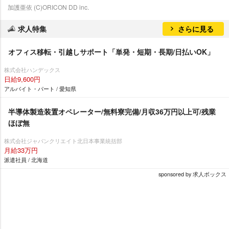
加護亜依 (C)ORICON DD inc.
求人特集
さらに見る
オフィス移転・引越しサポート「単発・短期・長期/日払いOK」
株式会社ハンデックス
日給9,600円
アルバイト・パート / 愛知県
半導体製造装置オペレーター/無料寮完備/月収36万円以上可/残業
ほぼ無
株式会社ジャパンクリエイト北日本事業統括部
月給33万円
派遣社員 / 北海道
sponsored by 求人ボックス