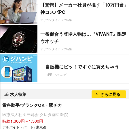
【驚愕】メーカー社員が推す「10万円台」
神コスパPC
オリコンタイアップ特集
一番似合う登場人物は…『VIVANT』限定
ウオッチ
オリコンタイアップ特集
自販機にピッ！ですぐに買えちゃう
（PR）ジハンピ
求人特集
さらに見る
歯科助手/ブランクOK・駅チカ
医療法人社団三郷会 クレタ歯科医院
時給1,300円～1,500円
アルバイト・パート / 東京都