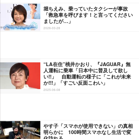
堀ちえみ、乗っていたタクシーが事故
「救急車を呼びます！と言ってください
ましたが…」
2026-03-28
“LA在住”桃井かおり、『JAGUAR』無
人運転に乗車「日本中に普及して欲し
い!!」 自動運転の様子に「これが未来
か!!!」「すごい反面こわい」
2025-06-08
す子「スマホが使用できない」の真相
明らかに 100時間スマホなし生活で変
化訪れる