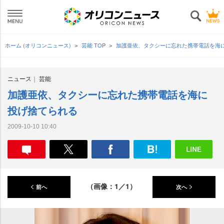
ホーム (オリコンニュース)
芸能 TOP
加護亜依、タクシーに忘れた携帯電話を海
ニュース
芸能
加護亜依、タクシーに忘れた携帯電話を海に
投げ捨てられる
2009-10-10 10:40
（画像：1／1）
前へ
次へ