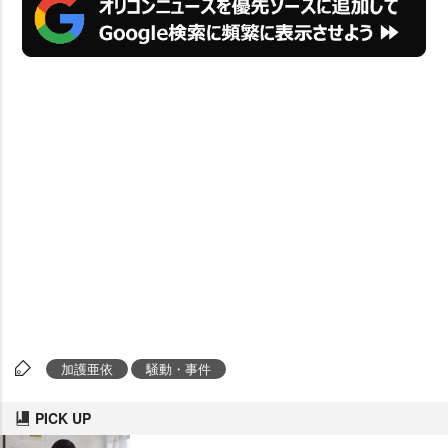
加護亜依
騒動・事件
PICK UP