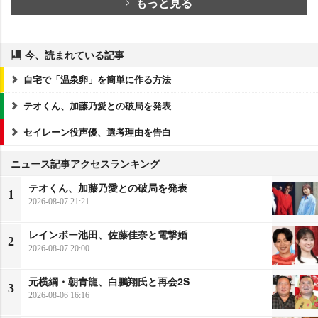
もっと見る
今、読まれている記事
自宅で「温泉卵」を簡単に作る方法
テオくん、加藤乃愛との破局を発表
セイレーン役声優、選考理由を告白
ニュース記事アクセスランキング
テオくん、加藤乃愛との破局を発表
1
2026-08-07 21:21
レインボー池田、佐藤佳奈と電撃婚
2
2026-08-07 20:00
元横綱・朝青龍、白鵬翔氏と再会2S
3
2026-08-06 16:16