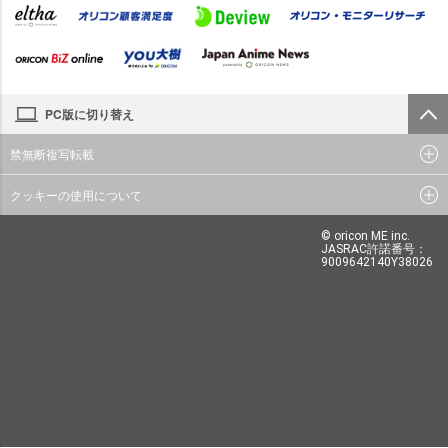
PC版に切り替え
禁無断複写転載
クッキーの使用について
© oricon ME inc.
JASRAC許諾番号：
9009642140Y38026