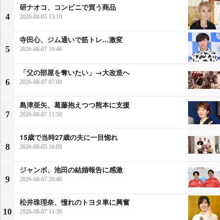
研ナオコ、コンビニで買う商品
4
2026-08-05 15:10
寺田心、ジム通いで筋トレ…激変
5
2026-08-07 10:46
「父の部屋を奪いたい」→大改造へ
6
2026-08-07 07:00
島津亜矢、葛藤抱えつつ熊本に支援
7
2026-08-07 11:50
15歳で当時27歳の夫に一目惚れ
8
2026-08-05 16:09
ジャンボ、池田の結婚報告に感激
9
2026-08-07 20:46
松井珠理奈、憧れのトヨタ車に興奮
10
2026-08-07 11:30