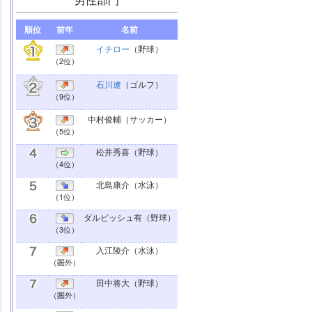
順位
前年
名前
イチロー
（野球）
（2位）
石川遼
（ゴルフ）
（9位）
中村俊輔
（サッカー）
（5位）
松井秀喜
（野球）
（4位）
北島康介
（水泳）
（1位）
ダルビッシュ有
（野球）
（3位）
入江陵介
（水泳）
（圏外）
田中将大
（野球）
（圏外）