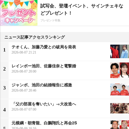
試写会、登壇イベント、サインチェキな
どプレゼント！
プレゼント特集
ニュース記事アクセスランキング
テオくん、加藤乃愛との破局を発表
1
2026-08-07 21:21
レインボー池田、佐藤佳奈と電撃婚
2
2026-08-07 20:00
ジャンボ、池田の結婚報告に感激
3
2026-08-07 20:46
「父の部屋を奪いたい」→大改造へ
4
2026-08-07 07:00
元横綱・朝青龍、白鵬翔氏と再会2S
5
2026-08-06 16:16