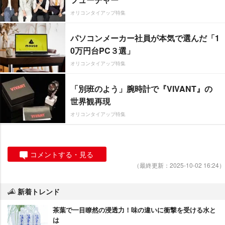
オリコンタイアップ特集
パソコンメーカー社員が本気で選んだ「1
0万円台PC３選」
オリコンタイアップ特集
「別班のよう」腕時計で『VIVANT』の
世界観再現
オリコンタイアップ特集
コメントする・見る
（最終更新：2025-10-02 16:24）
新着トレンド
茶葉で一目瞭然の浸透力！味の違いに衝撃を受ける水と
は