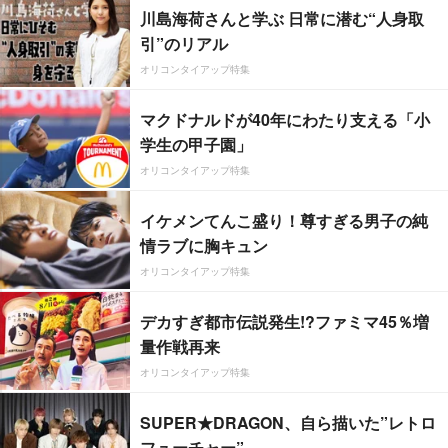
川島海荷さんと学ぶ 日常に潜む“人身取
引”のリアル
オリコンタイアップ特集
マクドナルドが40年にわたり支える「小
学生の甲子園」
オリコンタイアップ特集
イケメンてんこ盛り！尊すぎる男子の純
情ラブに胸キュン
オリコンタイアップ特集
デカすぎ都市伝説発生!?ファミマ45％増
量作戦再来
オリコンタイアップ特集
SUPER★DRAGON、自ら描いた”レトロ
フューチャー”