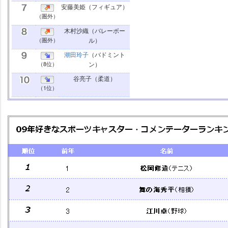
安藤美姫
（フィギュア）
（圏外）
木村沙織
（バレーボー
（圏外）
ル）
潮田玲子
（バドミント
（8位）
ン）
谷亮子
（柔道）
（1位）