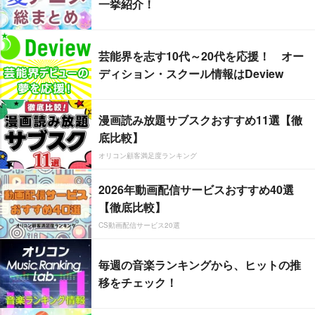
一挙紹介！
芸能界を志す10代～20代を応援！ オー
ディション・スクール情報はDeview
漫画読み放題サブスクおすすめ11選【徹
底比較】
オリコン顧客満足度ランキング
2026年動画配信サービスおすすめ40選
【徹底比較】
CS動画配信サービス20選
毎週の音楽ランキングから、ヒットの推
移をチェック！