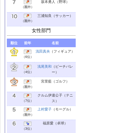
坂本勇人
（野球）
（圏外）
三浦知良
（サッカー）
（圏外）
女性部門
順位
前年
名前
浅田真央
（フィギュア）
（6位）
浅尾美和
（ビーチバレ
（4位）
ー）
宮里藍
（ゴルフ）
（圏外）
クルム伊達公子
（テニ
（7位）
ス）
上村愛子
（モーグル）
（圏外）
福原愛
（卓球）
（3位）