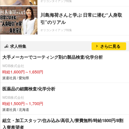
オリコンタイアップ特集
川島海荷さんと学ぶ 日常に潜む“人身取
引”のリアル
オリコンタイアップ特集
求人特集
さらに見る
大手メーカーでコーティング剤の製品検査/化学分析
WDB株式会社
時給1,600円～1,650円
派遣社員 / 愛知県
医薬品の細菌検査/化学分析
WDB株式会社
時給1,500円～1,700円
派遣社員 / 北海道
組立・加工スタッフ/住み込み/高収入/寮費無料/時給1800円/8割
入寮希望者