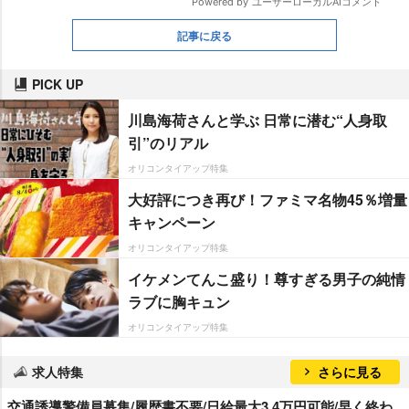
記事に戻る
PICK UP
川島海荷さんと学ぶ 日常に潜む“人身取
引”のリアル
オリコンタイアップ特集
大好評につき再び！ファミマ名物45％増量
キャンペーン
オリコンタイアップ特集
イケメンてんこ盛り！尊すぎる男子の純情
ラブに胸キュン
オリコンタイアップ特集
求人特集
さらに見る
交通誘導警備員募集/履歴書不要/日給最大3.4万円可能/早く終わ