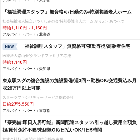
「福祉調理スタッフ」無資格可/日勤のみ/特別養護老人ホーム
社会福祉法人協立いつくしみの会/特別養護老人ホーム かりぷ・あつべつ
時給1,110円～1,160円
アルバイト・パート / 北海道
「福祉調理スタッフ」無資格可/夜勤専従/高齢者住宅
NEW
医療法人悠山会/グランドファミリア赤池
時給1,140円
アルバイト・パート / 愛知県
東京駅スグの複合施設の施設警備/週3回～勤務OK/交通費込み月
収28万円以上可能
スターツファシリティーサービス株式会社
日給2万5,550円
アルバイト・パート / 東京都
「寮完備!即日入居可能」新聞配達スタッフ/引っ越し費用全額負
担/原付免許不要/未経験OK/日払いOK/1日5時間
株式会社朝日新聞立川総合販売 南平