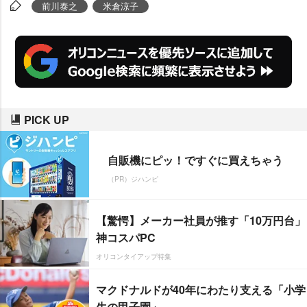
席が1番良かった?」という質問は
前川泰之
米倉涼子
「年も年なのである程度は乗って
いるけど・・・。勘弁して～」
と、煙にまいた。
PICK UP
自販機にピッ！ですぐに買えちゃう
（PR）ジハンピ
【驚愕】メーカー社員が推す「10万円台」
神コスパPC
オリコンタイアップ特集
マクドナルドが40年にわたり支える「小学
生の甲子園」