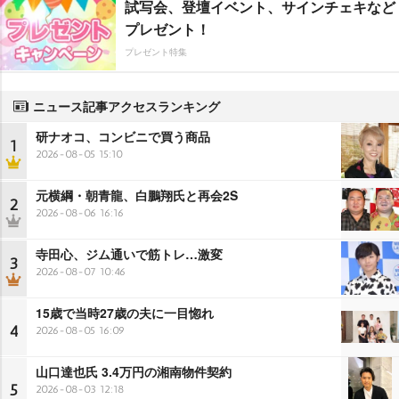
試写会、登壇イベント、サインチェキなど
プレゼント！
プレゼント特集
ニュース記事アクセスランキング
研ナオコ、コンビニで買う商品
1
2026-08-05 15:10
元横綱・朝青龍、白鵬翔氏と再会2S
2
2026-08-06 16:16
寺田心、ジム通いで筋トレ…激変
3
2026-08-07 10:46
15歳で当時27歳の夫に一目惚れ
4
2026-08-05 16:09
山口達也氏 3.4万円の湘南物件契約
5
2026-08-03 12:18