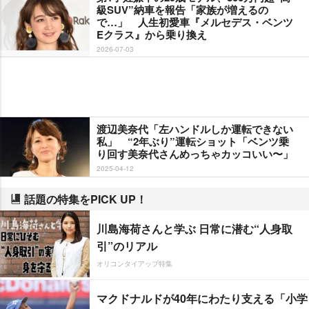
級SUV”納車を報告「家族が増えるの
で…」 人生初愛車『メルセデス・ベンツ
Eクラス』から乗り換え
2026-07-03
渡辺美奈代「左ハンドルしか運転できない
私」 “2年ぶり”運転ショット「ベンツ乗
り回す美奈代さんめっちゃカッコいい〜」
2025-04-12
話題の特集をPICK UP！
川島海荷さんと学ぶ 日常に潜む“人身取
引”のリアル
オリコンタイアップ特集
マクドナルドが40年にわたり支える「小学