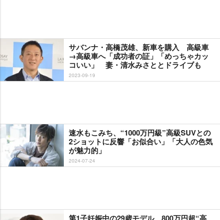
サバンナ・高橋茂雄、新車を購入 高級車
→高級車へ「成功者の証」「めっちゃカッ
コいい」 妻・清水みさととドライブも
2023-09-19
速水もこみち、“1000万円級”高級SUVとの
2ショットに反響「お似合い」「大人の色気
が魅力的」
2024-07-24
第1子妊娠中の29歳モデル、800万円超“高