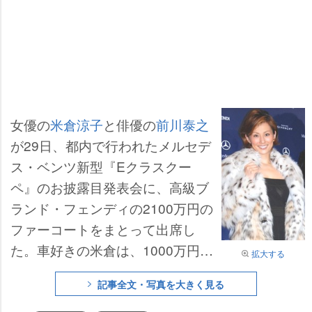
女優の
米倉涼子
と俳優の
前川泰之
が29日、都内で行われたメルセデ
ス・ベンツ新型『Eクラスクー
ペ』のお披露目発表会に、高級ブ
ランド・フェンディの2100万円の
ファーコートをまとって出席し
た。車好きの米倉は、1000万円超
拡大する
の新車を前に「内装がいい」と興
記事全文・写真を大きく見る
味津々。報道陣からの「誰の助手