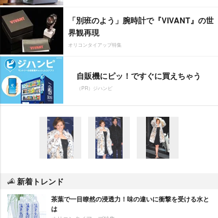
「別班のよう」腕時計で『VIVANT』の世
界観再現
オリコンタイアップ特集
自販機にピッ！ですぐに買えちゃう
（PR）ジハンピ
新着トレンド
茶葉で一目瞭然の浸透力！味の違いに衝撃を受ける水と
は