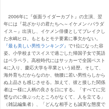
2006年に『仮面ライダーカブト』の主演、翌
年には『花ざかりの君たちへ～イケメン♂パラダ
イス～』出演し、イケメン俳優としてブレイクし
た水嶋ヒロ。もともとモテ要素に事欠かない。
『最も美しい男性ランキング』
で1位になった容
姿。小学校までスイスで過ごした帰国子女で英語
はペラペラ。高校時代にはサッカーで全国ベスト
4に入り、慶応大学を卒業という経歴。そして、
海外育ちだからなのか、物腰に若い男性らしから
ぬ上品さも感じさせる。加えて、彼と接した関係
者は一様に人柄の良さを口にする。「すべてに完
璧なのに偉ぶったところがなくて、人を立てる」
（雑誌編集者）、「どんな相手とも誠実な態度で