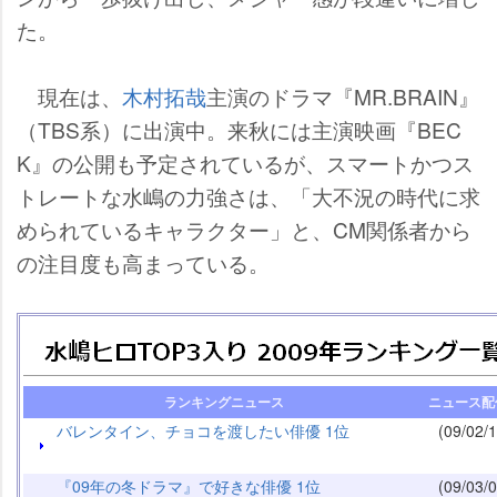
た。
現在は、
木村拓哉
主演のドラマ『MR.BRAIN』
（TBS系）に出演中。来秋には主演映画『BEC
K』の公開も予定されているが、スマートかつス
トレートな水嶋の力強さは、「大不況の時代に求
められているキャラクター」と、CM関係者から
の注目度も高まっている。
ランキングニュース
ニュース配
バレンタイン、チョコを渡したい俳優 1位
(09/02/1
『09年の冬ドラマ』で好きな俳優 1位
(09/03/0