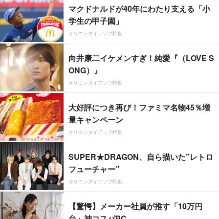
マクドナルドが40年にわたり支える「小
学生の甲子園」
オリコンタイアップ特集
向井康二イケメンすぎ！純愛『（LOVE S
ONG）』
オリコンタイアップ特集
大好評につき再び！ファミマ名物45％増
量キャンペーン
オリコンタイアップ特集
SUPER★DRAGON、自ら描いた”レトロ
フューチャー”
オリコンタイアップ特集
【驚愕】メーカー社員が推す「10万円
台」神コスパPC