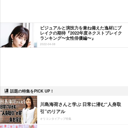
ビジュアルと演技力を兼ね備えた逸材にブ
レイクの期待『2022年度ネクストブレイク
ランキング〜女性俳優編〜』
2022-04-08
話題の特集をPICK UP！
川島海荷さんと学ぶ 日常に潜む“人身取
引”のリアル
オリコンタイアップ特集