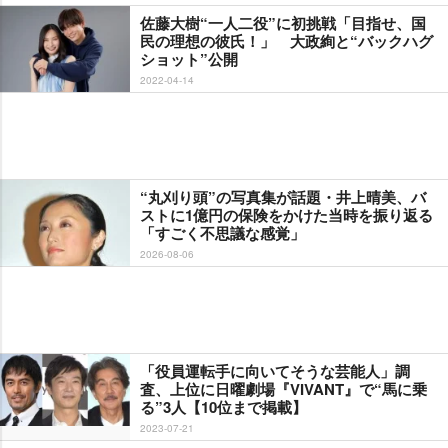
佐藤大樹“一人二役”に初挑戦「目指せ、国
民の理想の彼氏！」 大政絢と“バックハグ
ショット”公開
2022-04-14
“丸刈り頭”の写真集が話題・井上晴美、バ
ストに1億円の保険をかけた当時を振り返る
「すごく不思議な感覚」
2026-08-06
「役員運転手に向いてそうな芸能人」調
査、上位に日曜劇場『VIVANT』で“馬に乗
る”3人【10位まで掲載】
2023-07-21