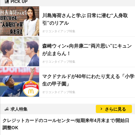
PICK UP
川島海荷さんと学ぶ 日常に潜む“人身取
引”のリアル
オリコンタイアップ特集
森崎ウィン×向井康二“両片思い”にキュン
が止まらん！
オリコンタイアップ特集
マクドナルドが40年にわたり支える「小学
生の甲子園」
オリコンタイアップ特集
求人特集
さらに見る
クレジットカードのコールセンター/短期来年4月末まで/開始日
調整OK