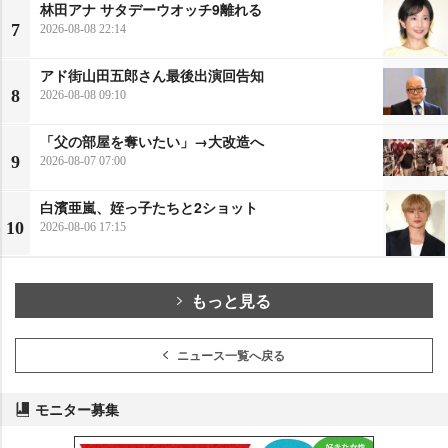
林田アナ サタデーウオッチ9離れる
7
2026-08-08 22:14
アド街山田五郎さん最後出演回告知
8
2026-08-08 09:10
「父の部屋を奪いたい」→大改造へ
9
2026-08-07 07:00
白濱亜嵐、姪っ子たちと2ショット
10
2026-08-06 17:15
もっと見る
ニュース一覧へ戻る
モニター募集