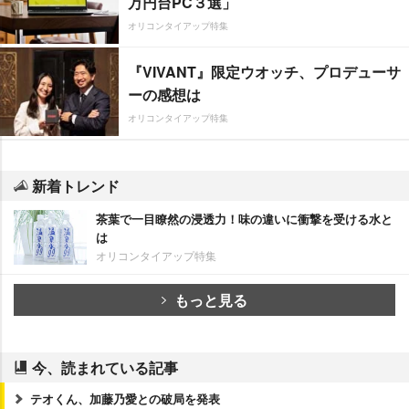
万円台PC３選」
オリコンタイアップ特集
『VIVANT』限定ウオッチ、プロデューサ
ーの感想は
オリコンタイアップ特集
新着トレンド
茶葉で一目瞭然の浸透力！味の違いに衝撃を受ける水と
は
オリコンタイアップ特集
もっと見る
今、読まれている記事
テオくん、加藤乃愛との破局を発表