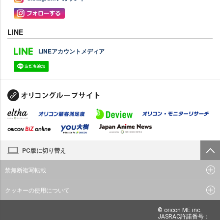
LINE
LINEアカウントメディア
PC版に切り替え
禁無断複写転載
クッキーの使用について
© oricon ME inc.
JASRAC許諾番号：