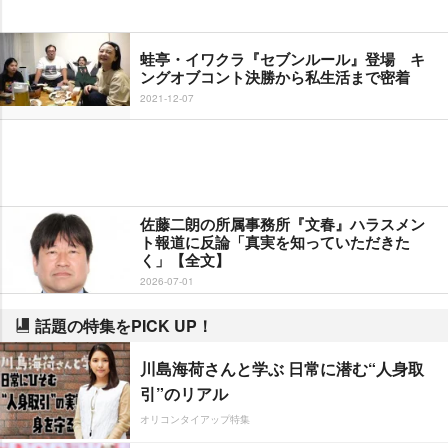
蛙亭・イワクラ『セブンルール』登場 キ
ングオブコント決勝から私生活まで密着
2021-12-07
佐藤二朗の所属事務所『文春』ハラスメン
ト報道に反論「真実を知っていただきた
く」【全文】
2026-07-01
話題の特集をPICK UP！
川島海荷さんと学ぶ 日常に潜む“人身取
引”のリアル
オリコンタイアップ特集