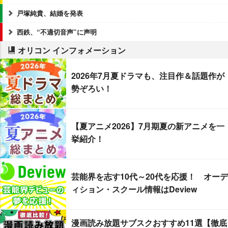
戸塚純貴、結婚を発表
西鉄、“不適切音声”に声明
オリコン インフォメーション
2026年7月夏ドラマも、注目作＆話題作が
勢ぞろい！
【夏アニメ2026】7月期夏の新アニメを一
挙紹介！
芸能界を志す10代～20代を応援！ オーデ
ィション・スクール情報はDeview
漫画読み放題サブスクおすすめ11選【徹底