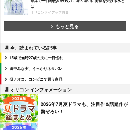
茶葉で一目瞭然の浸透力！味の違いに衝撃を受ける水と
は
オリコンタイアップ特集
もっと見る
今、読まれている記事
15歳で当時27歳の夫に一目惚れ
田中みな実、うっかりネタバレ
研ナオコ、コンビニで買う商品
オリコン インフォメーション
2026年7月夏ドラマも、注目作＆話題作が
勢ぞろい！