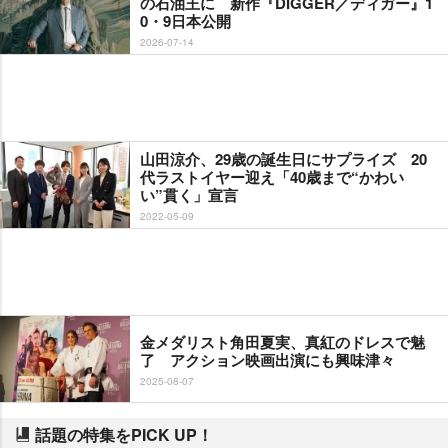
の石油王に 新作『DIGGER／ディガー』1
0・9日本公開
2026-07-14
山田涼介、29歳の誕生日にサプライズ 20
代ラストイヤー迎え「40歳まで“かわい
い”貫く」宣言
2022-05-09
金メダリスト角田夏実、真紅のドレスで魅
了 アクション映画出演にも興味津々
2025-08-07
話題の特集をPICK UP！