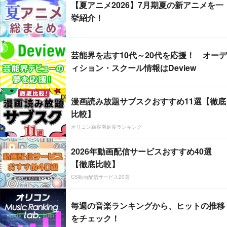
【夏アニメ2026】7月期夏の新アニメを一
挙紹介！
芸能界を志す10代～20代を応援！ オーデ
ィション・スクール情報はDeview
漫画読み放題サブスクおすすめ11選【徹底
比較】
オリコン顧客満足度ランキング
2026年動画配信サービスおすすめ40選
【徹底比較】
CS動画配信サービス20選
毎週の音楽ランキングから、ヒットの推移
をチェック！