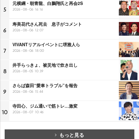
元横綱・朝青龍、白鵬翔氏と再会2S
5
2026-08-06 16:16
寿美花代さん死去 息子がコメント
6
2026-08-06 12:07
VIVANTリアルイベントに堺雅人ら
7
2026-08-06 18:00
井手らっきょ、被災地で炊き出し
8
2026-08-05 10:39
さらば森田“愛車トラブル”を報告
9
2026-08-06 15:44
寺田心、ジム通いで筋トレ…激変
10
2026-08-07 10:46
もっと見る