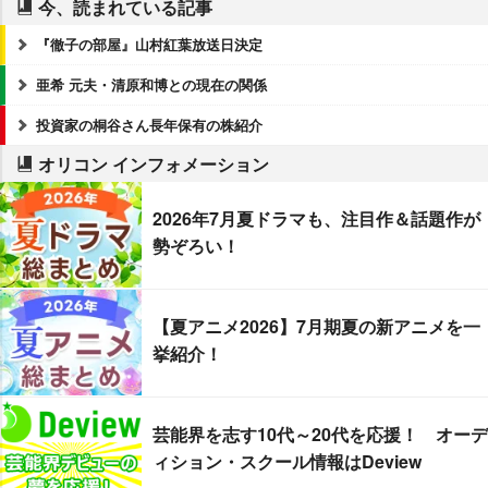
今、読まれている記事
『徹子の部屋』山村紅葉放送日決定
亜希 元夫・清原和博との現在の関係
投資家の桐谷さん長年保有の株紹介
オリコン インフォメーション
2026年7月夏ドラマも、注目作＆話題作が
勢ぞろい！
【夏アニメ2026】7月期夏の新アニメを一
挙紹介！
芸能界を志す10代～20代を応援！ オーデ
ィション・スクール情報はDeview