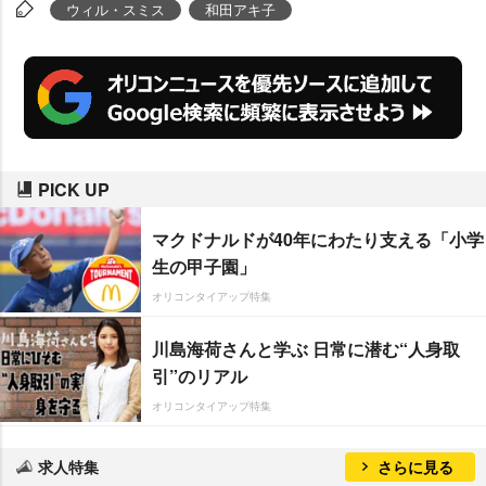
チョコレートのプレゼント。「あ
ウィル・スミス
和田アキ子
～ん」と口をあけたウィルに和田
が応えて、チョコを食べさせると
いっそう大きな歓声が沸き起こっ
た。
PICK UP
マクドナルドが40年にわたり支える「小学
生の甲子園」
オリコンタイアップ特集
川島海荷さんと学ぶ 日常に潜む“人身取
引”のリアル
オリコンタイアップ特集
求人特集
さらに見る