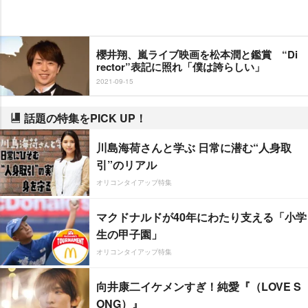
櫻井翔、嵐ライブ映画を松本潤と鑑賞 “Di
rector”表記に照れ「僕は誇らしい」
2021-09-15
話題の特集をPICK UP！
川島海荷さんと学ぶ 日常に潜む“人身取
引”のリアル
オリコンタイアップ特集
マクドナルドが40年にわたり支える「小学
生の甲子園」
オリコンタイアップ特集
向井康二イケメンすぎ！純愛『（LOVE S
ONG）』