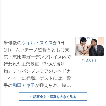
米俳優の
ウィル・スミス
が9日
(月)、ムッチーノ監督とともに東
京・恵比寿ガーデンプレイス内で
拡大する
行われた主演映画『7つの贈り
物』ジャパンプレミアのレッドカ
ーペットに登場。ゲストには、歌
手の
和田アキ子
が迎えられ、映画
タイトルとバレンタインシーズン
記事全文・写真を大きく見る
にちなんで、和田からウィルらに