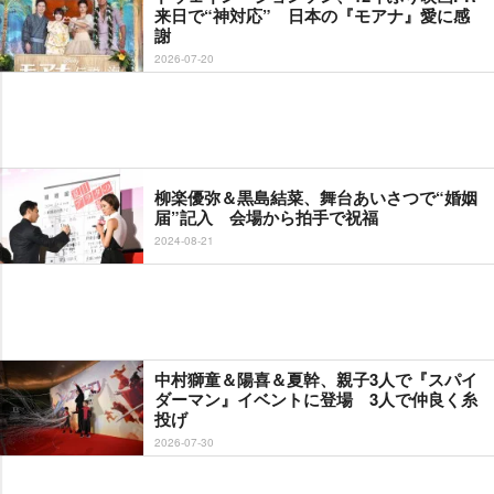
来日で“神対応” 日本の『モアナ』愛に感
謝
2026-07-20
柳楽優弥＆黒島結菜、舞台あいさつで“婚姻
届”記入 会場から拍手で祝福
2024-08-21
中村獅童＆陽喜＆夏幹、親子3人で『スパイ
ダーマン』イベントに登場 3人で仲良く糸
投げ
2026-07-30