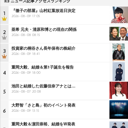
ニュース記事アクセスランキング
『徹子の部屋』山村紅葉放送日決定
1
2026-08-09 17:05
亜希 元夫・清原和博との現在の関係
2
2026-08-08 08:15
投資家の桐谷さん長年保有の株紹介
3
2026-08-09 18:41
重岡大毅、結婚＆第1子誕生を報告
4
2026-08-09 18:00
池田と結婚した佐藤佳奈アナとは…
5
2026-08-07 20:08
大野智「さと島」初のイベント発表
6
2026-08-09 13:15
重岡大毅＆濵田崇裕、結婚をW発表