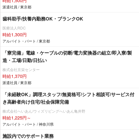
時給1,500円
派遣社員 / 東京都
歯科助手/扶養内勤務OK・ブランクOK
医療法人RDC
時給1,300円
アルバイト・パート / 東京都
「寮完備」電線・ケーブルの切断/電力変換器の組立/即入寮/製
造・工場/日勤/日払い
株式会社京栄センター
時給1,370円
派遣社員 / 東京都
「未経験OK」調理スタッフ/無資格可/シフト相談可/サービス付
き高齢者向け住宅/社会保障完備
株式会社へいあん/ウィズリビングへいあん亀井野
時給1,225円～
アルバイト・パート / 神奈川県
施設内でのサポート業務