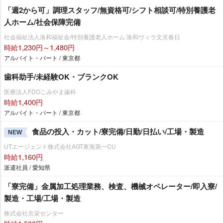
「週2から可」調理スタッフ/無資格可/シフト相談可/特別養護老
人ホーム/社会保障完備
社会福祉法人洛和福祉会/特別養護老人ホーム 洛和ヴィラ文京春日
時給1,230円～1,480円
アルバイト・パート / 東京都
歯科助手/未経験OK・ブランクOK
医療法人FDOこみやま歯科
時給1,400円
アルバイト・パート / 東京都
食品の投入・カット/寮完備/日勤/日払い/工場・製造
NEW
UTエージェント株式会社AGT東海第一CU
時給1,160円
派遣社員 / 愛知県
「寮完備」金属加工処理業務、検査、機械オペレーター/即入寮/
製造・工場/工場・製造
株式会社京栄センター