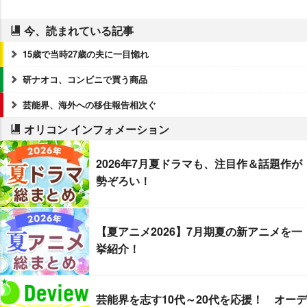
今、読まれている記事
15歳で当時27歳の夫に一目惚れ
研ナオコ、コンビニで買う商品
芸能界、海外への移住報告相次ぐ
オリコン インフォメーション
2026年7月夏ドラマも、注目作＆話題作が
勢ぞろい！
【夏アニメ2026】7月期夏の新アニメを一
挙紹介！
芸能界を志す10代～20代を応援！ オーデ