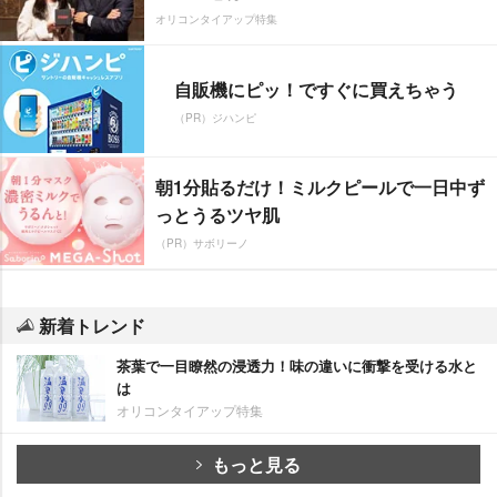
オリコンタイアップ特集
自販機にピッ！ですぐに買えちゃう
（PR）ジハンピ
朝1分貼るだけ！ミルクピールで一日中ず
っとうるツヤ肌
（PR）サボリーノ
新着トレンド
茶葉で一目瞭然の浸透力！味の違いに衝撃を受ける水と
は
オリコンタイアップ特集
もっと見る