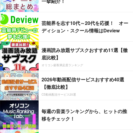
一挙紹介！
芸能界を志す10代～20代を応援！ オー
ディション・スクール情報はDeview
漫画読み放題サブスクおすすめ11選【徹
底比較】
オリコン顧客満足度ランキング
2026年動画配信サービスおすすめ40選
【徹底比較】
CS動画配信サービス20選
毎週の音楽ランキングから、ヒットの推
移をチェック！