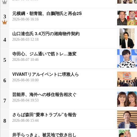
元横綱・朝青龍、白鵬翔氏と再会2S
3
2026-08-06 16:16
山口達也氏 3.4万円の湘南物件契約
4
2026-08-03 12:18
寺田心、ジム通いで筋トレ…激変
5
2026-08-07 10:46
VIVANTリアルイベントに堺雅人ら
6
2026-08-06 18:00
芸能界、海外への移住報告相次ぐ
7
2026-08-04 19:53
さらば森田“愛車トラブル”を報告
8
2026-08-06 15:44
井手らっきょ、被災地で炊き出し