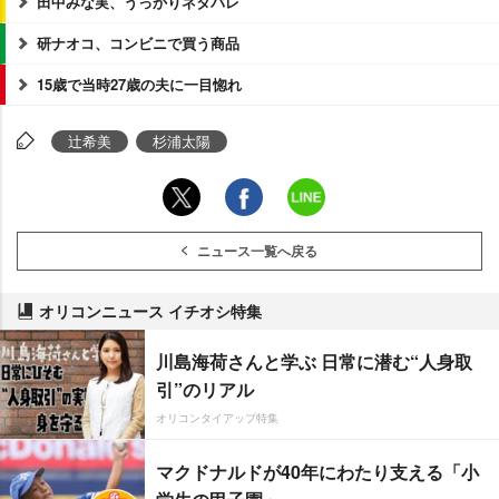
田中みな実、うっかりネタバレ
研ナオコ、コンビニで買う商品
15歳で当時27歳の夫に一目惚れ
辻希美
杉浦太陽
ニュース一覧へ戻る
オリコンニュース イチオシ特集
川島海荷さんと学ぶ 日常に潜む“人身取
引”のリアル
オリコンタイアップ特集
マクドナルドが40年にわたり支える「小