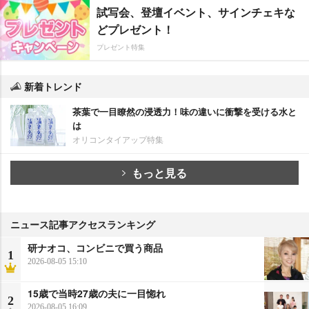
試写会、登壇イベント、サインチェキな
どプレゼント！
プレゼント特集
新着トレンド
茶葉で一目瞭然の浸透力！味の違いに衝撃を受ける水と
は
オリコンタイアップ特集
もっと見る
ニュース記事アクセスランキング
研ナオコ、コンビニで買う商品
1
2026-08-05 15:10
15歳で当時27歳の夫に一目惚れ
2
2026-08-05 16:09