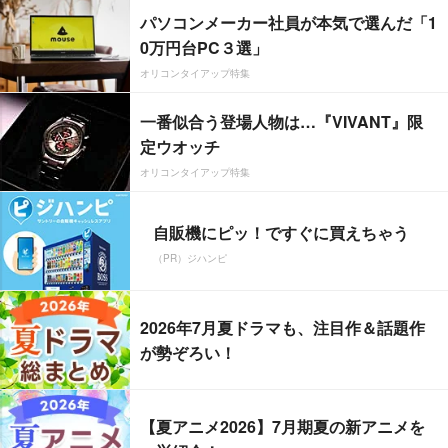
パソコンメーカー社員が本気で選んだ「1
0万円台PC３選」
オリコンタイアップ特集
一番似合う登場人物は…『VIVANT』限
定ウオッチ
オリコンタイアップ特集
自販機にピッ！ですぐに買えちゃう
（PR）ジハンピ
2026年7月夏ドラマも、注目作＆話題作
が勢ぞろい！
【夏アニメ2026】7月期夏の新アニメを