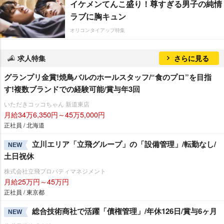
イケメンてんこ盛り！尊すぎる男子の純情
ラブに胸キュン
オリコンタイアップ特集
求人特集
さらに見る
グランプリ金賞!焼鳥バルのホールスタッフ/“食のプロ”を目指
す!複数ブランドでの経験可能/賞与年3回
いただきコッコちゃん 新道東店
月給34万6,350円～45万5,000円
正社員 / 北海道
立川エリア「立飛グループ」の「設備管理」/転勤なし/
NEW
土日祝休
株式会社立飛プロパティマネジメント
月給25万円～45万円
正社員 / 東京都
総合技術商社で活躍「債権管理」/年休126日/賞与6ヶ月
NEW