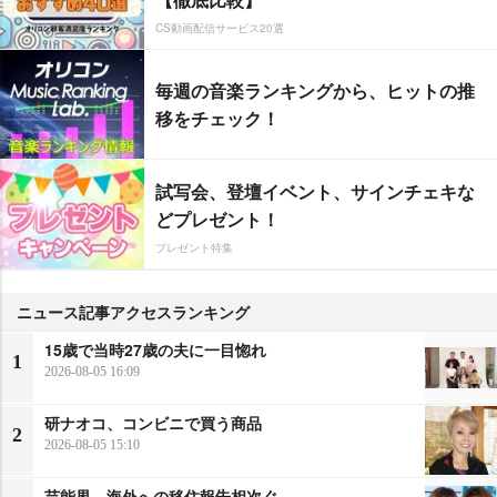
CS動画配信サービス20選
毎週の音楽ランキングから、ヒットの推
移をチェック！
試写会、登壇イベント、サインチェキな
どプレゼント！
プレゼント特集
ニュース記事アクセスランキング
15歳で当時27歳の夫に一目惚れ
1
2026-08-05 16:09
研ナオコ、コンビニで買う商品
2
2026-08-05 15:10
芸能界、海外への移住報告相次ぐ