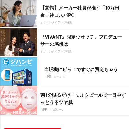
【驚愕】メーカー社員が推す「10万円
台」神コスパPC
オリコンタイアップ特集
『VIVANT』限定ウオッチ、プロデュー
サーの感想は
オリコンタイアップ特集
自販機にピッ！ですぐに買えちゃう
（PR）ジハンピ
朝1分貼るだけ！ミルクピールで一日中ず
っとうるツヤ肌
（PR）サボリーノ