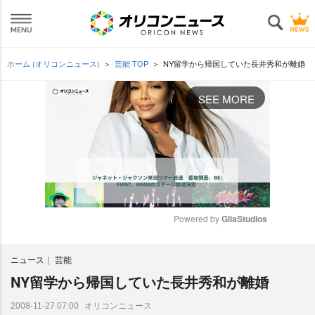
ホーム (オリコンニュース)
芸能 TOP
NY留学から帰国していた長井秀和が離婚
SEE MORE
Powered by 
GliaStudios
M
ニュース
芸能
u
t
NY留学から帰国していた長井秀和が離婚
e
オリコンニュース
2008-11-27 07:00