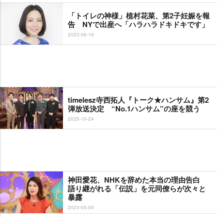
「トイレの神様」植村花菜、第2子妊娠を報
告 NYで出産へ「ハラハラドキドキです」
2023-06-16
timelesz寺西拓人『トーク★ハンサム』第2
弾放送決定 “No.1ハンサム”の座を競う
2025-10-24
神田愛花、NHKを辞めた本当の理由告白
語り継がれる「伝説」を元同僚らが次々と
暴露
2023-05-09