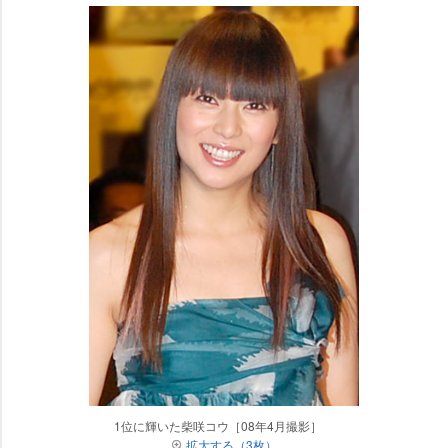
1位に輝いた柴咲コウ［08年4月撮影］
拡大する（3枚）