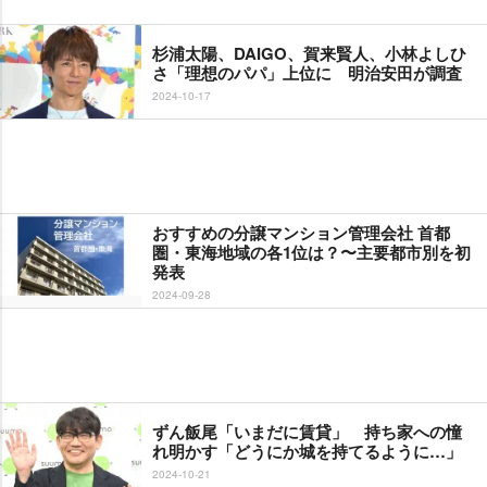
杉浦太陽、DAIGO、賀来賢人、小林よしひ
さ「理想のパパ」上位に 明治安田が調査
2024-10-17
おすすめの分譲マンション管理会社 首都
圏・東海地域の各1位は？〜主要都市別を初
発表
2024-09-28
ずん飯尾「いまだに賃貸」 持ち家への憧
れ明かす「どうにか城を持てるように…」
2024-10-21