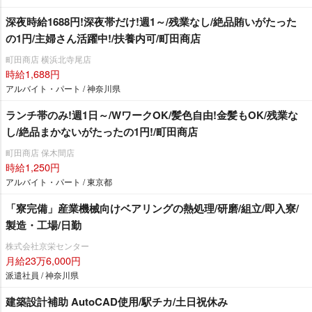
深夜時給1688円!深夜帯だけ!週1～/残業なし/絶品賄いがたった
の1円/主婦さん活躍中!/扶養内可/町田商店
町田商店 横浜北寺尾店
時給1,688円
アルバイト・パート / 神奈川県
ランチ帯のみ!週1日～/WワークOK/髪色自由!金髪もOK/残業な
し/絶品まかないがたったの1円!/町田商店
町田商店 保木間店
時給1,250円
アルバイト・パート / 東京都
「寮完備」産業機械向けベアリングの熱処理/研磨/組立/即入寮/
製造・工場/日勤
株式会社京栄センター
月給23万6,000円
派遣社員 / 神奈川県
建築設計補助 AutoCAD使用/駅チカ/土日祝休み