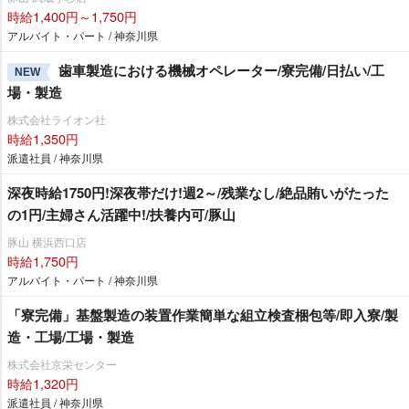
時給1,400円～1,750円
アルバイト・パート / 神奈川県
歯車製造における機械オペレーター/寮完備/日払い/工
NEW
場・製造
株式会社ライオン社
時給1,350円
派遣社員 / 神奈川県
深夜時給1750円!深夜帯だけ!週2～/残業なし/絶品賄いがたった
の1円/主婦さん活躍中!/扶養内可/豚山
豚山 横浜西口店
時給1,750円
アルバイト・パート / 神奈川県
「寮完備」基盤製造の装置作業簡単な組立検査梱包等/即入寮/製
造・工場/工場・製造
株式会社京栄センター
時給1,320円
派遣社員 / 神奈川県