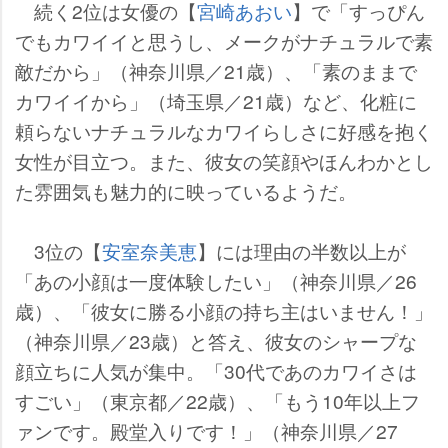
続く2位は女優の【
宮崎あおい
】で「すっぴん
でもカワイイと思うし、メークがナチュラルで素
敵だから」（神奈川県／21歳）、「素のままで
カワイイから」（埼玉県／21歳）など、化粧に
頼らないナチュラルなカワイらしさに好感を抱く
女性が目立つ。また、彼女の笑顔やほんわかとし
た雰囲気も魅力的に映っているようだ。
3位の【
安室奈美恵
】には理由の半数以上が
「あの小顔は一度体験したい」（神奈川県／26
歳）、「彼女に勝る小顔の持ち主はいません！」
（神奈川県／23歳）と答え、彼女のシャープな
顔立ちに人気が集中。「30代であのカワイさは
すごい」（東京都／22歳）、「もう10年以上フ
ァンです。殿堂入りです！」（神奈川県／27