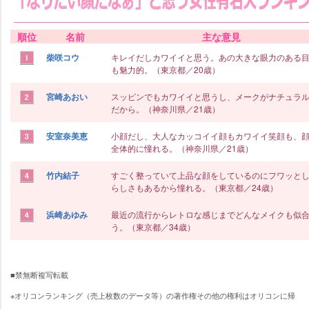
順位
名前
主な意見
柴咲コウ
キレイだしカワイイと思う。あの大きな眼力のある
も魅力的。（東京都／20歳）
宮崎あおい
スッピンでもカワイイと思うし、メークがナチュラ
だから。（神奈川県／21歳）
安室奈美恵
小顔だし、大人なカッコイイ顔もカワイイ笑顔も、
全体的に憧れる。（神奈川県／21歳）
竹内結子
すごく整っていて上品な顔をしているのにフワッと
らしさもあるから憧れる。（東京都／24歳）
浜崎あゆみ
最近の流行からレトロな感じまでどんなメイクも似
う。（東京都／34歳）
■禁無断複写転載
※オリコンランキング（売上枚数のデータ等）の著作権その他の権利はオリコンに帰