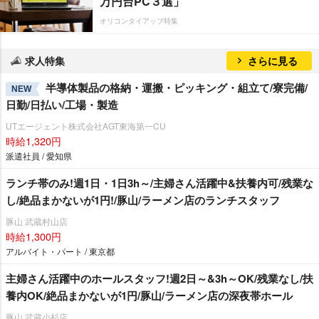
万円台PC３選」
オリコンタイアップ特集
求人特集
さらに見る
半導体製品の格納・運搬・ピッキング・組立て/寮完備/
NEW
日勤/日払い/工場・製造
UTエージェント株式会社AGT東海第一CU
時給1,320円
派遣社員 / 愛知県
ランチ帯のみ!週1日・1日3h～/主婦さん活躍中&扶養内可/残業な
し/絶品まかないが1円!/豚山/ラーメン店のランチスタッフ
豚山 武蔵村山店
時給1,300円
アルバイト・パート / 東京都
主婦さん活躍中のホールスタッフ!週2日～&3h～OK/残業なし/扶
養内OK/絶品まかないが1円/豚山/ラーメン店の深夜帯ホール
豚山 武蔵小杉店