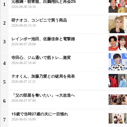
元横綱・朝青龍、白鵬翔氏と再会2S
1
2026-08-06 16:16
研ナオコ、コンビニで買う商品
2
2026-08-05 15:10
レインボー池田、佐藤佳奈と電撃婚
3
2026-08-07 20:00
寺田心、ジム通いで筋トレ…激変
4
2026-08-07 10:46
テオくん、加藤乃愛との破局を発表
5
2026-08-07 21:21
「父の部屋を奪いたい」→大改造へ
6
2026-08-07 07:00
15歳で当時27歳の夫に一目惚れ
7
2026-08-05 16:09