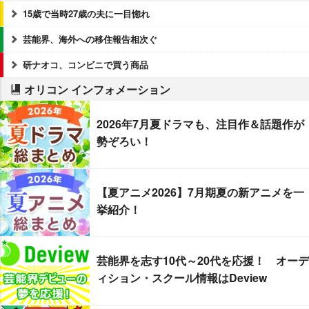
15歳で当時27歳の夫に一目惚れ
芸能界、海外への移住報告相次ぐ
研ナオコ、コンビニで買う商品
オリコン インフォメーション
2026年7月夏ドラマも、注目作＆話題作が
勢ぞろい！
【夏アニメ2026】7月期夏の新アニメを一
挙紹介！
芸能界を志す10代～20代を応援！ オーデ
ィション・スクール情報はDeview