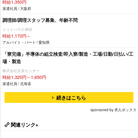
時給1,350円
派遣社員 / 大阪府
調理師/調理スタッフ募集、年齢不問
トットハウス神領
時給1,170円～
アルバイト・パート / 愛知県
「寮完備」半導体の組立検査/即入寮/製造・工場/日勤/日払い/工
場・製造
株式会社京栄センター
時給1,320円～1,650円
派遣社員 / 北海道
続きはこちら
sponsored by 求人ボックス
関連リンク+