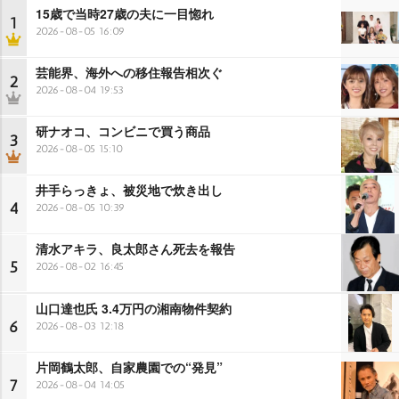
15歳で当時27歳の夫に一目惚れ
1
2026-08-05 16:09
芸能界、海外への移住報告相次ぐ
2
2026-08-04 19:53
研ナオコ、コンビニで買う商品
3
2026-08-05 15:10
井手らっきょ、被災地で炊き出し
4
2026-08-05 10:39
清水アキラ、良太郎さん死去を報告
5
2026-08-02 16:45
山口達也氏 3.4万円の湘南物件契約
6
2026-08-03 12:18
片岡鶴太郎、自家農園での“発見”
7
2026-08-04 14:05