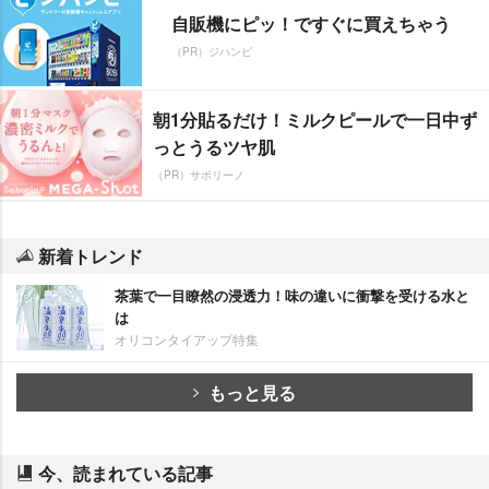
自販機にピッ！ですぐに買えちゃう
（PR）ジハンピ
朝1分貼るだけ！ミルクピールで一日中ず
っとうるツヤ肌
（PR）サボリーノ
新着トレンド
茶葉で一目瞭然の浸透力！味の違いに衝撃を受ける水と
は
オリコンタイアップ特集
もっと見る
今、読まれている記事