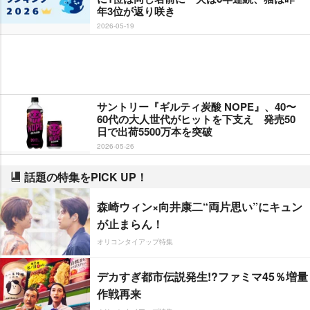
年3位が返り咲き
2026-05-19
サントリー『ギルティ炭酸 NOPE』、40〜
60代の大人世代がヒットを下支え 発売50
日で出荷5500万本を突破
2026-05-26
話題の特集をPICK UP！
森崎ウィン×向井康二“両片思い”にキュン
が止まらん！
オリコンタイアップ特集
デカすぎ都市伝説発生!?ファミマ45％増量
作戦再来