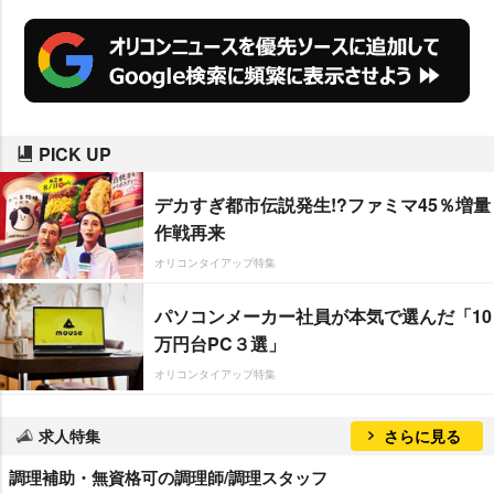
ト)、女性の1位は30代(19.3%ポイ
ント)だった。
PICK UP
デカすぎ都市伝説発生!?ファミマ45％増量
作戦再来
オリコンタイアップ特集
パソコンメーカー社員が本気で選んだ「10
万円台PC３選」
オリコンタイアップ特集
求人特集
さらに見る
調理補助・無資格可の調理師/調理スタッフ