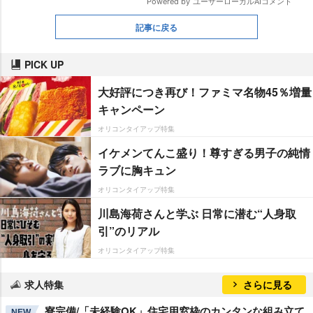
記事に戻る
PICK UP
大好評につき再び！ファミマ名物45％増量
キャンペーン
オリコンタイアップ特集
イケメンてんこ盛り！尊すぎる男子の純情
ラブに胸キュン
オリコンタイアップ特集
川島海荷さんと学ぶ 日常に潜む“人身取
引”のリアル
オリコンタイアップ特集
求人特集
さらに見る
寮完備/「未経験OK」住宅用窓枠のカンタンな組み立て
NEW