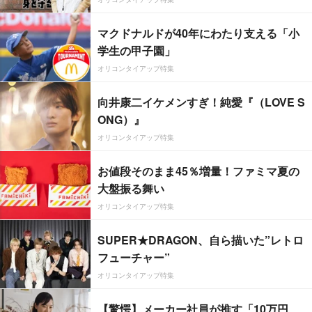
マクドナルドが40年にわたり支える「小
学生の甲子園」
オリコンタイアップ特集
向井康二イケメンすぎ！純愛『（LOVE S
ONG）』
オリコンタイアップ特集
お値段そのまま45％増量！ファミマ夏の
大盤振る舞い
オリコンタイアップ特集
SUPER★DRAGON、自ら描いた”レトロ
フューチャー”
オリコンタイアップ特集
【驚愕】メーカー社員が推す「10万円