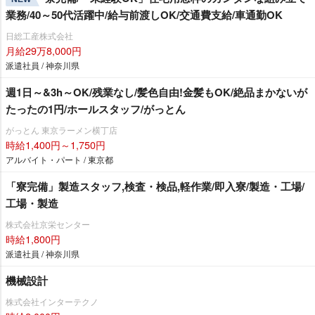
業務/40～50代活躍中/給与前渡しOK/交通費支給/車通勤OK
日総工産株式会社
月給29万8,000円
派遣社員 / 神奈川県
週1日～&3h～OK/残業なし/髪色自由!金髪もOK/絶品まかないが
たったの1円/ホールスタッフ/がっとん
がっとん 東京ラーメン横丁店
時給1,400円～1,750円
アルバイト・パート / 東京都
「寮完備」製造スタッフ,検査・検品,軽作業/即入寮/製造・工場/
工場・製造
株式会社京栄センター
時給1,800円
派遣社員 / 神奈川県
機械設計
株式会社インターテクノ