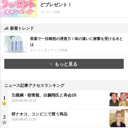
どプレゼント！
プレゼント特集
新着トレンド
茶葉で一目瞭然の浸透力！味の違いに衝撃を受ける水と
は
オリコンタイアップ特集
もっと見る
ニュース記事アクセスランキング
元横綱・朝青龍、白鵬翔氏と再会2S
1
2026-08-06 16:16
研ナオコ、コンビニで買う商品
2
2026-08-05 15:10