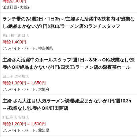
時給2,000円
派遣社員 / 大阪府
ランチ帯のみ!週2日・1日3h～/主婦さん活躍中&扶養内可/残業な
し/絶品まかないが1円!/豚山/ラーメン店のランチスタッフ
豚山 横浜西口店
時給1,400円
アルバイト・パート / 神奈川県
主婦さん活躍中のホールスタッフ!週1日～&3h～OK/残業なし/扶
養内OK/絶品まかないが1円/四天王/ラーメン店の深夜帯ホール
四天王 道頓堀店
時給1,320円～1,650円
アルバイト・パート / 大阪府
主婦 さん大注目!人気ラーメン調理/絶品まかないが1円/週1&3h
～/残業なし/扶養内OK/町田商店
町田商店 安城店
時給1,200円～1,500円
アルバイト・パート / 愛知県