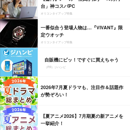
台」神コスパPC
オリコンタイアップ特集
一番似合う登場人物は…『VIVANT』限
定ウオッチ
オリコンタイアップ特集
自販機にピッ！ですぐに買えちゃう
（PR）ジハンピ
2026年7月夏ドラマも、注目作＆話題作
が勢ぞろい！
【夏アニメ2026】7月期夏の新アニメを
一挙紹介！