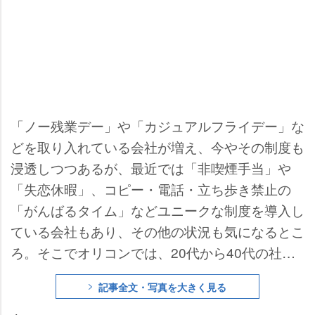
「ノー残業デー」や「カジュアルフライデー」な
どを取り入れている会社が増え、今やその制度も
浸透しつつあるが、最近では「非喫煙手当」
「失恋休暇」、コピー・電話・立ち歩き禁止の
「がんばるタイム」などユニークな制度を導入し
ている会社もあり、その他の状況も気になるとこ
ろ。そこでオリコンでは、20代から40代の社会
人を対象に『あなたの会社のユニークな制度』を
記事全文・写真を大きく見る
アンケート。結果は、様々な回答が寄せられ、