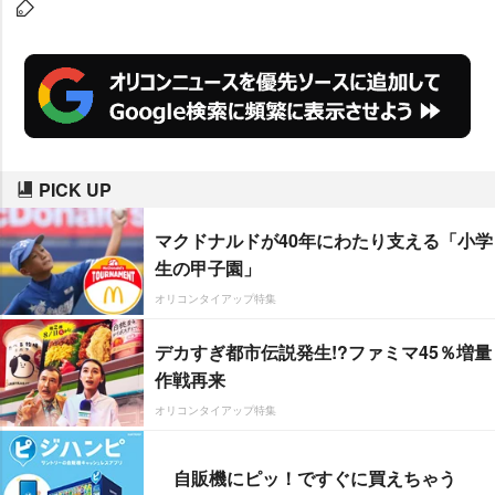
「昼間からの飲み会デー」などホントにこんな制
度あるの? と耳を疑ってしまうものも実際にはあ
るようだ。
PICK UP
マクドナルドが40年にわたり支える「小学
生の甲子園」
オリコンタイアップ特集
デカすぎ都市伝説発生!?ファミマ45％増量
作戦再来
オリコンタイアップ特集
自販機にピッ！ですぐに買えちゃう