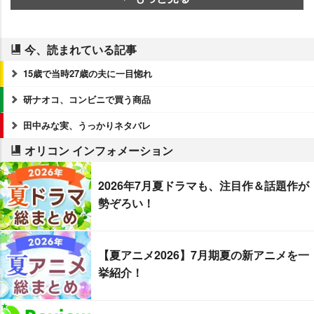
今、読まれている記事
15歳で当時27歳の夫に一目惚れ
研ナオコ、コンビニで買う商品
田中みな実、うっかりネタバレ
オリコン インフォメーション
2026年7月夏ドラマも、注目作＆話題作が
勢ぞろい！
【夏アニメ2026】7月期夏の新アニメを一
挙紹介！