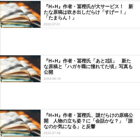
『H×H』作者・冨樫氏が大サービス！ 新
たな原稿は吹き出しだらけ「すげー！」
「たまらん！」
2022-07-01
『H×H』作者・冨樫氏「あと2話」 新た
な原稿と「ハガキ職に憧れてた頃」写真も
公開
2022-06-19
『H×H』作者・冨樫氏、謎だらけの原稿公
開 人物の立ち姿？に「会話かな？」「誰
なのか気になる」と反響
2022-07-06