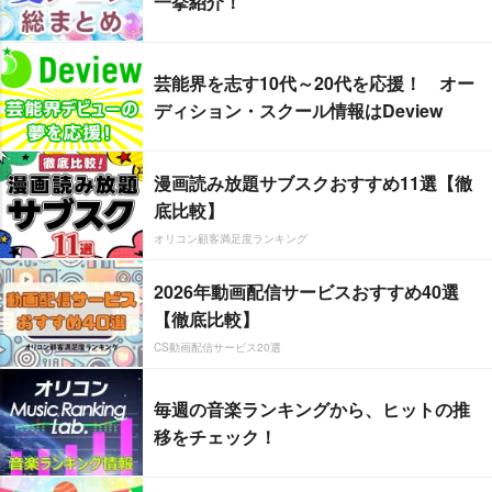
一挙紹介！
芸能界を志す10代～20代を応援！ オー
ディション・スクール情報はDeview
漫画読み放題サブスクおすすめ11選【徹
底比較】
オリコン顧客満足度ランキング
2026年動画配信サービスおすすめ40選
【徹底比較】
CS動画配信サービス20選
毎週の音楽ランキングから、ヒットの推
移をチェック！