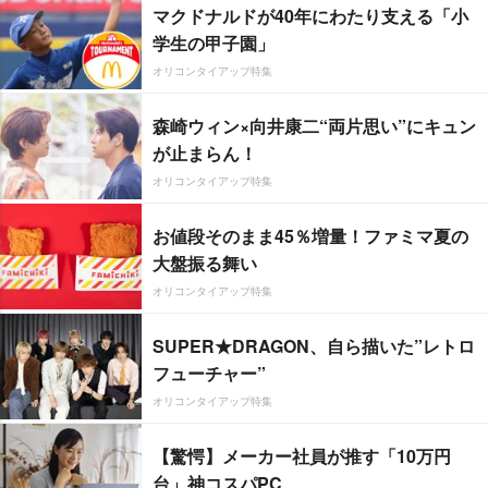
マクドナルドが40年にわたり支える「小
学生の甲子園」
オリコンタイアップ特集
森崎ウィン×向井康二“両片思い”にキュン
が止まらん！
オリコンタイアップ特集
お値段そのまま45％増量！ファミマ夏の
大盤振る舞い
オリコンタイアップ特集
SUPER★DRAGON、自ら描いた”レトロ
フューチャー”
オリコンタイアップ特集
【驚愕】メーカー社員が推す「10万円
台」神コスパPC