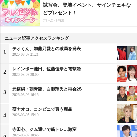
試写会、登壇イベント、サインチェキな
どプレゼント！
プレゼント特集
ニュース記事アクセスランキング
テオくん、加藤乃愛との破局を発表
1
2026-08-07 21:21
レインボー池田、佐藤佳奈と電撃婚
2
2026-08-07 20:00
元横綱・朝青龍、白鵬翔氏と再会2S
3
2026-08-06 16:16
研ナオコ、コンビニで買う商品
4
2026-08-05 15:10
寺田心、ジム通いで筋トレ…激変
5
2026-08-07 10:46