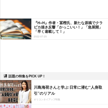
『H×H』作者・冨樫氏、新たな原稿でクラ
ピカ描き反響「かっこいい！」「急展開」
「早く連載して！」
2022-07-25
話題の特集をPICK UP！
川島海荷さんと学ぶ 日常に潜む“人身取
引”のリアル
オリコンタイアップ特集