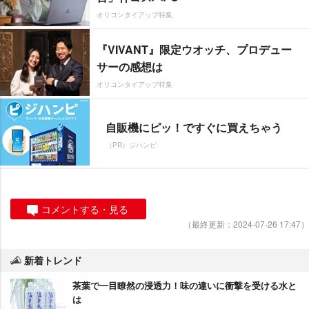
オリコンタイアップ特集
『VIVANT』限定ウオッチ、プロデュー
サーの感想は
オリコンタイアップ特集
自販機にピッ！ですぐに買えちゃう
（PR）ジハンピ
コメントする・見る
（最終更新：2024-07-26 17:47）
新着トレンド
茶葉で一目瞭然の浸透力！味の違いに衝撃を受ける水と
は