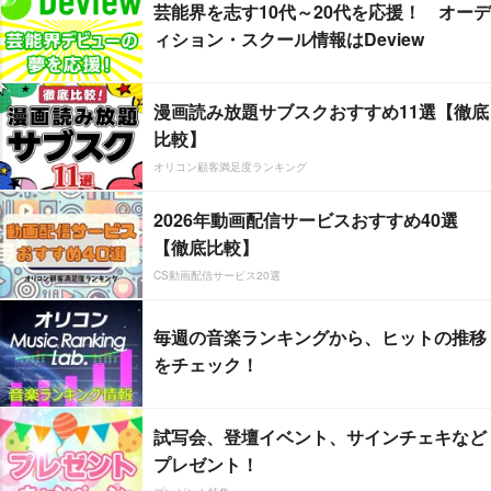
芸能界を志す10代～20代を応援！ オーデ
ィション・スクール情報はDeview
漫画読み放題サブスクおすすめ11選【徹底
比較】
オリコン顧客満足度ランキング
2026年動画配信サービスおすすめ40選
【徹底比較】
CS動画配信サービス20選
毎週の音楽ランキングから、ヒットの推移
をチェック！
試写会、登壇イベント、サインチェキなど
プレゼント！