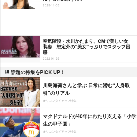
2025-11-05
空気階段・水川かたまり、CMで美しい女
装姿 想定外の“美女”っぷりでスタッフ困
惑
2022-01-25
話題の特集をPICK UP！
川島海荷さんと学ぶ 日常に潜む“人身取
引”のリアル
オリコンタイアップ特集
マクドナルドが40年にわたり支える「小学
生の甲子園」
オリコンタイアップ特集