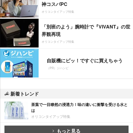
神コスパPC
オリコンタイアップ特集
「別班のよう」腕時計で『VIVANT』の世
界観再現
オリコンタイアップ特集
自販機にピッ！ですぐに買えちゃう
（PR）ジハンピ
新着トレンド
茶葉で一目瞭然の浸透力！味の違いに衝撃を受ける水と
は
オリコンタイアップ特集
もっと見る