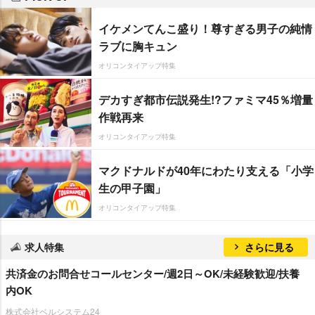
イケメンてんこ盛り！尊すぎる男子の純情
ラブに胸キュン
オリコンタイアップ特集
デカすぎ都市伝説発生!?ファミマ45％増量
作戦再来
オリコンタイアップ特集
マクドナルドが40年にわたり支える「小学
生の甲子園」
オリコンタイアップ特集
求人特集
さらに見る
共済金のお問合せコールセンター/週2日～OK/未経験歓迎/扶養
内OK
株式会社ベルシステム24