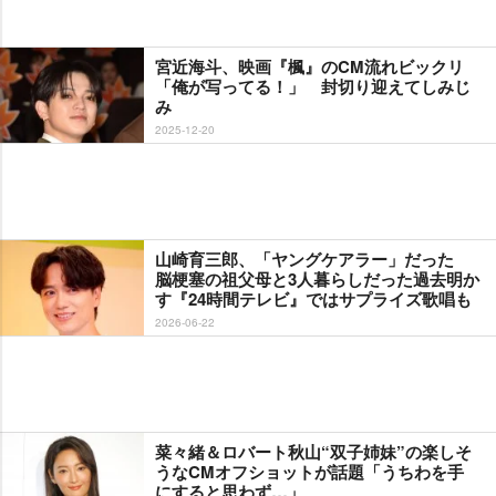
宮近海斗、映画『楓』のCM流れビックリ
「俺が写ってる！」 封切り迎えてしみじ
み
2025-12-20
山崎育三郎、「ヤングケアラー」だった
脳梗塞の祖父母と3人暮らしだった過去明か
す『24時間テレビ』ではサプライズ歌唱も
2026-06-22
菜々緒＆ロバート秋山“双子姉妹”の楽しそ
うなCMオフショットが話題「うちわを手
にすると思わず…」