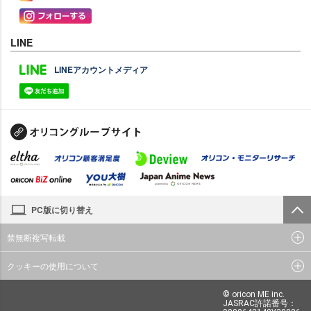
LINE
LINEアカウントメディア
PC版に切り替え
禁無断複写転載
クッキーの使用について
© oricon ME inc.
JASRAC許諾番号：