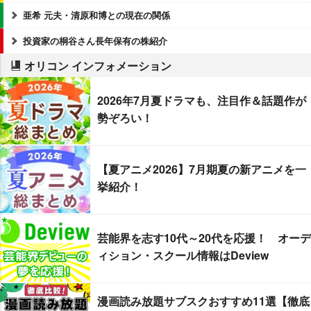
亜希 元夫・清原和博との現在の関係
投資家の桐谷さん長年保有の株紹介
オリコン インフォメーション
2026年7月夏ドラマも、注目作＆話題作が
勢ぞろい！
【夏アニメ2026】7月期夏の新アニメを一
挙紹介！
芸能界を志す10代～20代を応援！ オーデ
ィション・スクール情報はDeview
漫画読み放題サブスクおすすめ11選【徹底