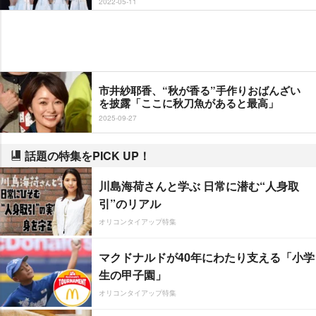
2022-05-11
市井紗耶香、“秋が香る”手作りおばんざい
を披露「ここに秋刀魚があると最高」
2025-09-27
話題の特集をPICK UP！
川島海荷さんと学ぶ 日常に潜む“人身取
引”のリアル
オリコンタイアップ特集
マクドナルドが40年にわたり支える「小学
生の甲子園」
オリコンタイアップ特集