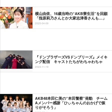
横山由依、16歳当時の“AKB寮生活”を回顧
「指原莉乃さんとか大家志津香さんも…」
2025-04-09
『ドンブラザーズVSドンブリーズ』メイキ
ング配信 キャストたちがわちゃわちゃ
2023-11-19
AKB48本田仁美の“本田警察”発動 チーム
Aメンバー感謝「ひぃちゃんのおかげで振
りがそろう」