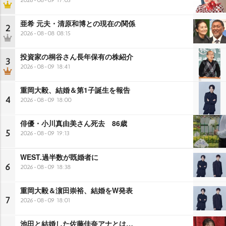
亜希 元夫・清原和博との現在の関係
2
2026-08-08 08:15
投資家の桐谷さん長年保有の株紹介
3
2026-08-09 18:41
重岡大毅、結婚＆第1子誕生を報告
4
2026-08-09 18:00
俳優・小川真由美さん死去 86歳
5
2026-08-09 19:13
WEST.過半数が既婚者に
6
2026-08-09 18:38
重岡大毅＆濵田崇裕、結婚をW発表
7
2026-08-09 18:01
池田と結婚した佐藤佳奈アナとは…