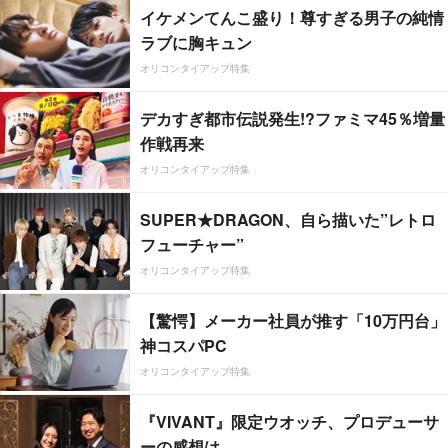
イケメンてんこ盛り！尊すぎる男子の純情
ラブに胸キュン
オリコンタイアップ特集
デカすぎ都市伝説発生!?ファミマ45％増量
作戦再来
オリコンタイアップ特集
SUPER★DRAGON、自ら描いた”レトロ
フューチャー”
オリコンタイアップ特集
【驚愕】メーカー社員が推す「10万円台」
神コスパPC
オリコンタイアップ特集
『VIVANT』限定ウオッチ、プロデューサ
ーの感想は