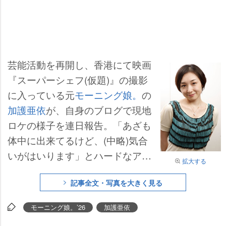
芸能活動を再開し、香港にて映画
『スーパーシェフ(仮題)』の撮影
に入っている元
モーニング娘。
の
加護亜依
が、自身のブログで現地
ロケの様子を連日報告。「あざも
体中に出来てるけど、(中略)気合
いがはいります」とハードなアク
拡大する
ションに挑んでいることを綴って
記事全文・写真を大きく見る
いる。
モーニング娘。’26
加護亜依