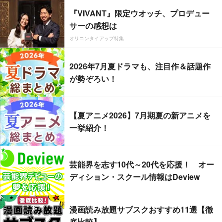
『VIVANT』限定ウオッチ、プロデュー
サーの感想は
オリコンタイアップ特集
2026年7月夏ドラマも、注目作＆話題作
が勢ぞろい！
【夏アニメ2026】7月期夏の新アニメを
一挙紹介！
芸能界を志す10代～20代を応援！ オー
ディション・スクール情報はDeview
漫画読み放題サブスクおすすめ11選【徹
底比較】