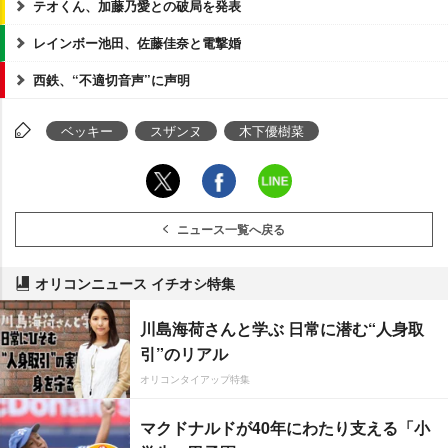
テオくん、加藤乃愛との破局を発表
レインボー池田、佐藤佳奈と電撃婚
西鉄、“不適切音声”に声明
ベッキー
スザンヌ
木下優樹菜
ニュース一覧へ戻る
オリコンニュース イチオシ特集
川島海荷さんと学ぶ 日常に潜む“人身取
引”のリアル
オリコンタイアップ特集
マクドナルドが40年にわたり支える「小