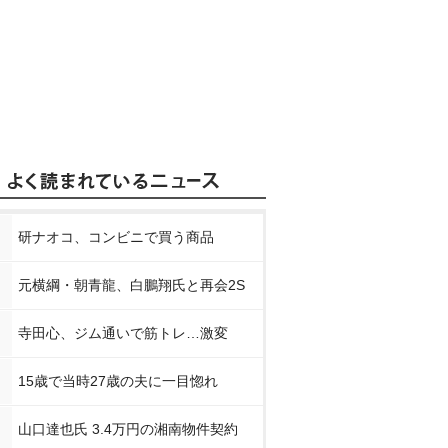
研ナオコ、コンビニで買う商品
元横綱・朝青龍、白鵬翔氏と再会2S
寺田心、ジム通いで筋トレ…激変
15歳で当時27歳の夫に一目惚れ
山口達也氏 3.4万円の湘南物件契約