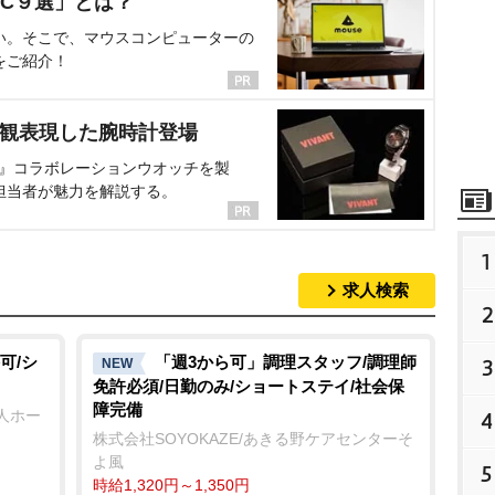
C９選」とは？
い。そこで、マウスコンピューターの
をご紹介！
界観表現した腕時計登場
NT』コラボレーションウオッチを製
担当者が魅力を解説する。
1
求人検索
2
可/シ
「週3から可」調理スタッフ/調理師
3
NEW
免許必須/日勤のみ/ショートステイ/社会保
障完備
人ホー
4
株式会社SOYOKAZE/あきる野ケアセンターそ
よ風
5
時給1,320円～1,350円