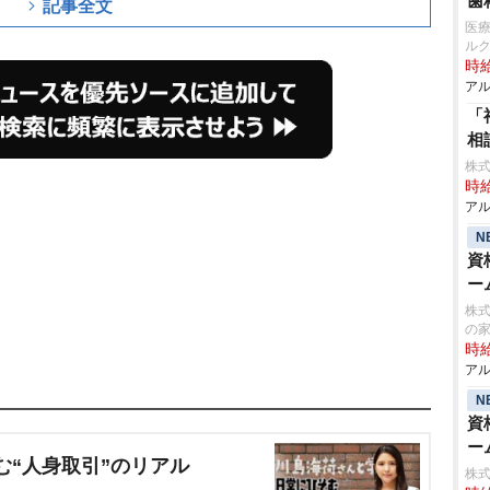
歯
記事全文
医
ル
時給
アル
「
相
株式
時給
アル
N
資
ー
株式
の
時給
アル
N
資
ー
む“人身取引”のリアル
株