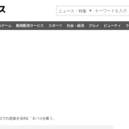
ニュース・特集
&ゲーム
動画配信サービス
スポーツ
社会・経済
グルメ
ビューティ
ラ
社での息抜き法4位「タバコを吸う」