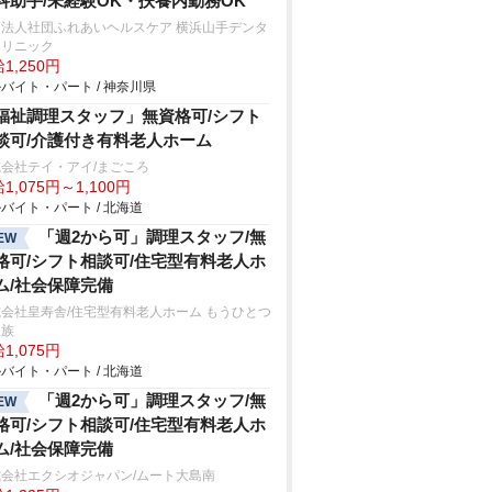
科助手/未経験OK・扶養内勤務OK
療法人社団ふれあいヘルスケア 横浜山手デンタ
クリニック
1,250円
バイト・パート / 神奈川県
福祉調理スタッフ」無資格可/シフト
談可/介護付き有料老人ホーム
会社テイ・アイ/まごころ
1,075円～1,100円
バイト・パート / 北海道
「週2から可」調理スタッフ/無
EW
格可/シフト相談可/住宅型有料老人ホ
ム/社会保障完備
会社皇寿舎/住宅型有料老人ホーム もうひとつ
家族
1,075円
バイト・パート / 北海道
「週2から可」調理スタッフ/無
EW
格可/シフト相談可/住宅型有料老人ホ
ム/社会保障完備
式会社エクシオジャパン/ムート大島南