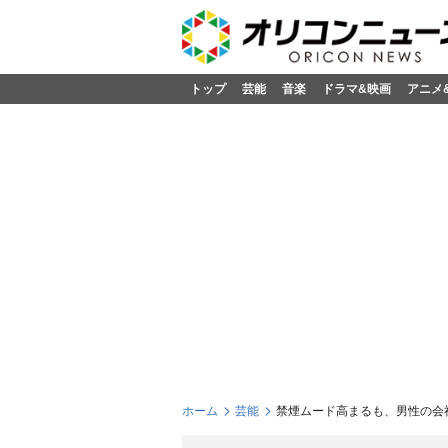
トップ
芸能
音楽
ドラマ&映画
アニメ
ホーム
芸能
禁煙ムード高まるも、男性の会