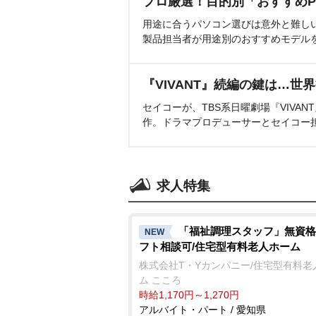
プロ厳選！目的別「おすすめP
用途に合うパソコン選びは意外と難し
製品担当者が用途別のおすすめモデル
『VIVANT』続編の鍵は…世
セイコーが、TBS系日曜劇場『VIVA
作。ドラマプロデューサーとセイコー
求人特集
「福祉調理スタッフ」無資格
NEW
フト相談可/住宅型有料老人ホーム
株式会社T・Yカンパニー/住宅型有料老
ム こころ
時給1,170円～1,270円
アルバイト・パート / 愛知県