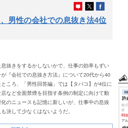
、男性の会社での息抜き法4位
た息抜きをするかしないかで、仕事の効率もずい
が『会社での息抜き方法』について20代から40
たところ、「男性回答編」では【タバコ】が4位に
N
食店など全面禁煙を目指す条例の制定に向けて動
許
煙化のニュースも記憶に新しいが、仕事中の息抜
株式
家
人も決して少なくはないようだ。
時給
アル