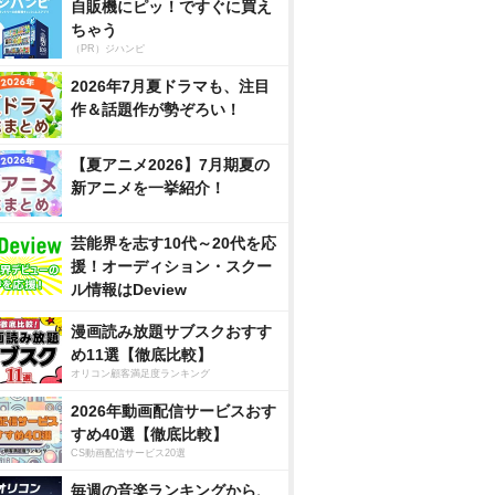
自販機にピッ！ですぐに買え
ちゃう
（PR）ジハンピ
2026年7月夏ドラマも、注目
作＆話題作が勢ぞろい！
【夏アニメ2026】7月期夏の
新アニメを一挙紹介！
芸能界を志す10代～20代を応
援！オーディション・スクー
ル情報はDeview
漫画読み放題サブスクおすす
め11選【徹底比較】
オリコン顧客満足度ランキング
2026年動画配信サービスおす
すめ40選【徹底比較】
CS動画配信サービス20選
毎週の音楽ランキングから、