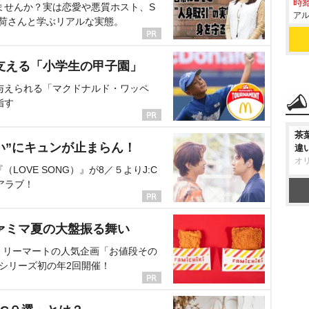
時給
ませんか？実は恋愛や悪質ホスト、S
アル
海荷さんと学ぶリアルな実態。
支える「小学生の甲子園」
与えられる「マクドナルド・ワッペ
指す
茶
い”にキュンが止まらん！
違
オ
OVE SONG）』が8／５よりJ:C
アラブ！
ァミマ夏の大盤振る舞い
ミリーマートの人気企画「お値段その
、シリーズ初の年2回開催！