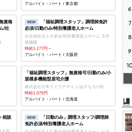
アルバイト・パート / 東京都
6
/無資格
「福祉調理スタッフ」調理師免許
7
NEW
ム/社
必須/日勤のみ/特別養護老人ホーム
社会福祉法人大泉会/特別養護老人ホーム 玉井
8
南
泉陽園
時給1,177円～
9
アルバイト・パート / 大阪府
1
「福祉調理スタッフ」無資格可/日勤のみ/小
規模多機能型居宅介護
株式会社日本ライフデザイン/あすなろの杜
時給1,075円
アルバイト・パート / 北海道
ト相談
「日勤のみ」調理スタッフ/調理師
NEW
免許必須/特別養護老人ホーム
付き高
社会福祉法人仁風会/特別養護老人ホーム ビオ