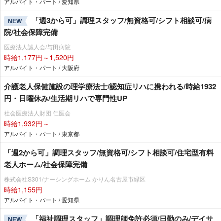
アルバイト・パート / 愛知県
「週3から可」調理スタッフ/無資格可/シフト相談可/病
NEW
院/社会保障完備
医療法人誠人会/与田病院
時給1,177円～1,520円
アルバイト・パート / 大阪府
介護老人保健施設の理学療法士/認知症リハに携われる/時給1932
円・日曜休み/生活期リハで専門性UP
社会医療法人財団 仁医会
時給1,932円～
アルバイト・パート / 東京都
「週2から可」調理スタッフ/無資格可/シフト相談可/住宅型有料
老人ホーム/社会保障完備
株式会社S301/ナーシングホーム かりん名古屋市緑区
時給1,155円
アルバイト・パート / 愛知県
「福祉調理スタッフ」調理師免許必須/日勤のみ/デイサ
NEW