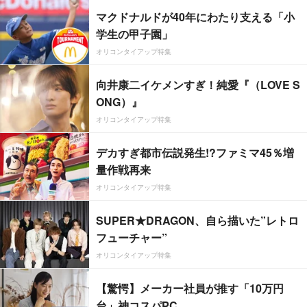
マクドナルドが40年にわたり支える「小
学生の甲子園」
オリコンタイアップ特集
向井康二イケメンすぎ！純愛『（LOVE S
ONG）』
オリコンタイアップ特集
デカすぎ都市伝説発生!?ファミマ45％増
量作戦再来
オリコンタイアップ特集
SUPER★DRAGON、自ら描いた”レトロ
フューチャー”
オリコンタイアップ特集
【驚愕】メーカー社員が推す「10万円
台」神コスパPC