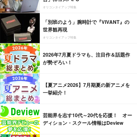
オリコンタイアップ特集
「別班のよう」腕時計で『VIVANT』の
世界観再現
オリコンタイアップ特集
2026年7月夏ドラマも、注目作＆話題作
が勢ぞろい！
【夏アニメ2026】7月期夏の新アニメを
一挙紹介！
芸能界を志す10代～20代を応援！ オー
ディション・スクール情報はDeview