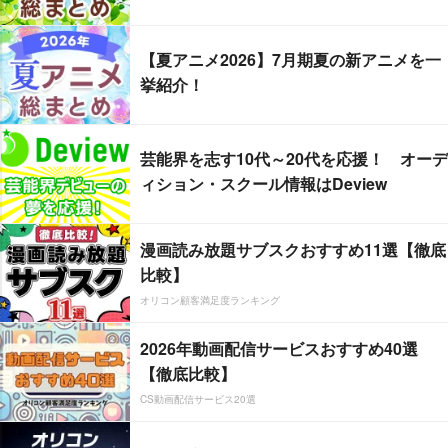
【夏アニメ2026】7月期夏の新アニメを一
挙紹介！
芸能界を志す10代～20代を応援！ オーデ
ィション・スクール情報はDeview
漫画読み放題サブスクおすすめ11選【徹底
比較】
オリコン顧客満足度ランキング
2026年動画配信サービスおすすめ40選
【徹底比較】
CS動画配信サービス20選