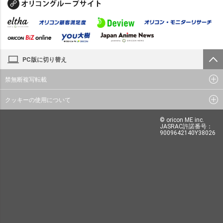
PC版に切り替え
禁無断複写転載
クッキーの使用について
© oricon ME inc.
JASRAC許諾番号：
9009642140Y38026