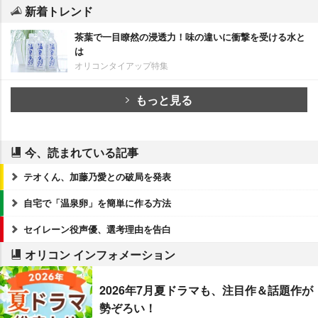
新着トレンド
茶葉で一目瞭然の浸透力！味の違いに衝撃を受ける水と
は
オリコンタイアップ特集
もっと見る
今、読まれている記事
テオくん、加藤乃愛との破局を発表
自宅で「温泉卵」を簡単に作る方法
セイレーン役声優、選考理由を告白
オリコン インフォメーション
2026年7月夏ドラマも、注目作＆話題作が
勢ぞろい！