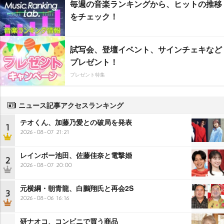
毎週の音楽ランキングから、ヒットの推移
をチェック！
試写会、登壇イベント、サインチェキなど
プレゼント！
プレゼント特集
ニュース記事アクセスランキング
テオくん、加藤乃愛との破局を発表
1
2026-08-07 21:21
レインボー池田、佐藤佳奈と電撃婚
2
2026-08-07 20:00
元横綱・朝青龍、白鵬翔氏と再会2S
3
2026-08-06 16:16
研ナオコ、コンビニで買う商品