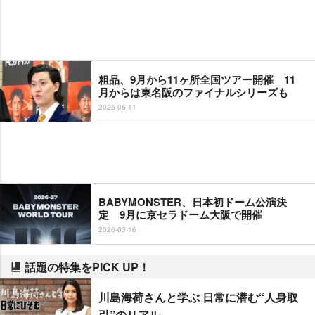
粗品、9月から11ヶ所全国ツアー開催 11
月からは東名阪のファイナルシリーズも
2026-06-11
BABYMONSTER、日本初ドーム公演決
定 9月に京セラドーム大阪で開催
2026-03-16
話題の特集をPICK UP！
川島海荷さんと学ぶ 日常に潜む“人身取
引”のリアル