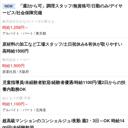
「週2から可」調理スタッフ/無資格可/日勤のみ/デイサ
NEW
ービス/社会保障完備
株式会社わかな/ルイーダの家もも
時給1,256円～
アルバイト・パート / 東京都
原材料の加工など工場スタッフ/土日祝休み&有休が取りやすい
高時給1500円
株式会社トーコー
時給1,500円
派遣社員 / 大阪府
児童指導員/未経験者歓迎/経験者優遇/時給1100円/週2日からの扶
養内勤務OK
ぬくもりの森 中央
時給1,100円～
アルバイト・パート / 北海道
超高級マンションのコンシェルジュ/夜勤 週2・3日～OK 時給14
00円!未経験歓迎