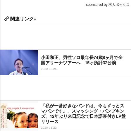
sponsored by 求人ボックス
関連リンク+
小田和正、男性ソロ最年長74歳8ヶ月で全
国アリーナツアーへ 15ヶ所計32公演
2022-02-25
「私が一番好きなバンドは、今もずっとス
マパンです。」スマッシング・パンプキン
ズ、12年ぶり来日記念で日本語帯付きLP盤
リリース
2025-08-22