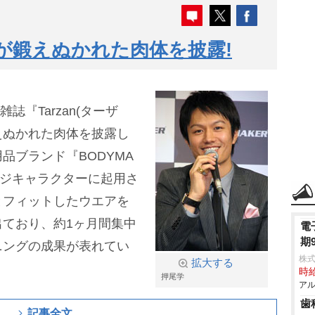
学が鍛えぬかれた肉体を披露!
雑誌『Tarzan(ターザ
鍛えぬかれた肉体を披露し
品ブランド『BODYMA
ージキャラクターに起用さ
とフィットしたウエアを
ており、約1ヶ月間集中
電
期
ニングの成果が表れてい
株式
拡大する
時給
押尾学
アル
歯
記事全文