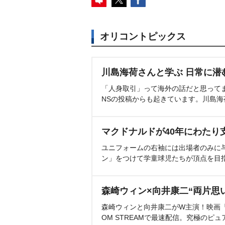
オリコントピックス
川島海荷さんと学ぶ 日常に潜
「人身取引」って海外の話だと思って
NSの投稿からも起きています。川島
マクドナルドが40年にわたり
ユニフォームの右袖には出場者のみに
ン」をつけて学童球児たちが頂点を目
森崎ウィン×向井康二“両片思
森崎ウィンと向井康二がW主演！映画『（L
OM STREAMで最速配信。究極のピュ