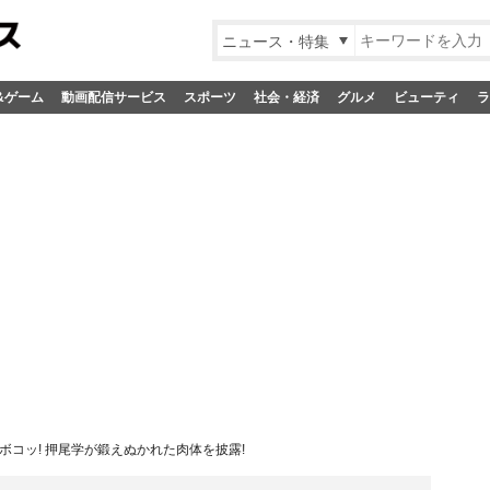
ニュース・特集
&ゲーム
動画配信サービス
スポーツ
社会・経済
グルメ
ビューティ
ラ
ボコッ! 押尾学が鍛えぬかれた肉体を披露!