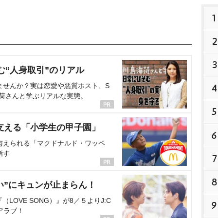
1
2
3
む“人身取引”のリアル
ませんか？実は恋愛や悪質ホスト、S
4
海荷さんと学ぶリアルな実態。
5
支える「小学生の甲子園」
6
与えられる「マクドナルド・ワッペ
指す
7
8
い”にキュンが止まらん！
OVE SONG）』が8／５よりJ:C
9
アラブ！