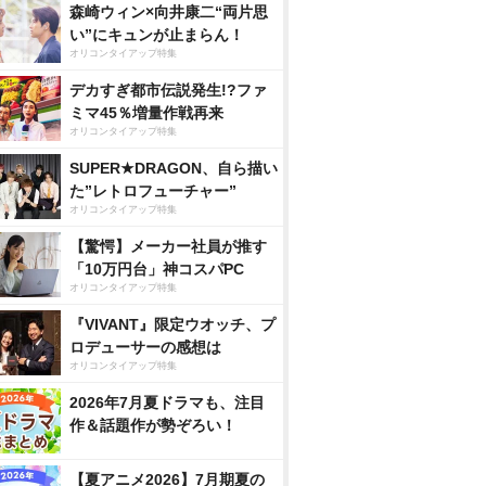
森崎ウィン×向井康二“両片思
い”にキュンが止まらん！
オリコンタイアップ特集
デカすぎ都市伝説発生!?ファ
ミマ45％増量作戦再来
オリコンタイアップ特集
SUPER★DRAGON、自ら描い
た”レトロフューチャー”
オリコンタイアップ特集
【驚愕】メーカー社員が推す
「10万円台」神コスパPC
オリコンタイアップ特集
『VIVANT』限定ウオッチ、プ
ロデューサーの感想は
オリコンタイアップ特集
2026年7月夏ドラマも、注目
作＆話題作が勢ぞろい！
【夏アニメ2026】7月期夏の