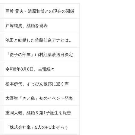
亜希 元夫・清原和博との現在の関係
戸塚純貴、結婚を発表
池田と結婚した佐藤佳奈アナとは…
『徹子の部屋』山村紅葉放送日決定
令和8年8月8日、吉報続々
松本伊代、すっぴん披露に驚く声
大野智「さと島」初のイベント発表
重岡大毅、結婚＆第1子誕生を報告
「株式会社嵐」5人のFC出そろう