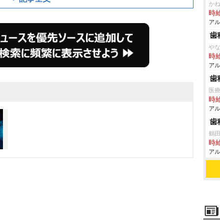
か
時給
アル
歯
な
時給
アル
歯
医
時給
アル
歯
鶴
時給
アル