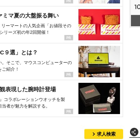
1
ァミマ夏の大盤振る舞い
ミリーマートの人気企画「お値段その
、シリーズ初の年2回開催！
C９選」とは？
い。そこで、マウスコンピューターの
をご紹介！
界観表現した腕時計登場
NT』コラボレーションウオッチを製
担当者が魅力を解説する。
求人検索