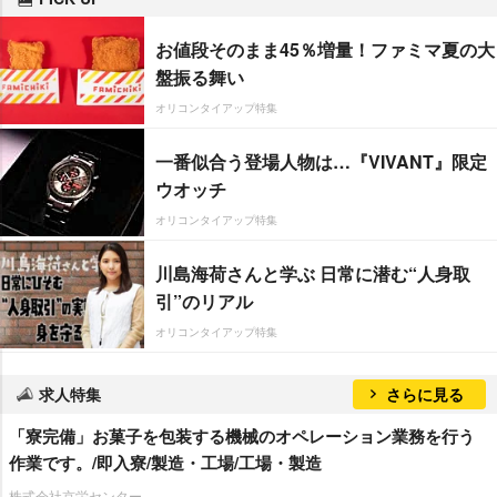
お値段そのまま45％増量！ファミマ夏の大
盤振る舞い
オリコンタイアップ特集
一番似合う登場人物は…『VIVANT』限定
ウオッチ
オリコンタイアップ特集
川島海荷さんと学ぶ 日常に潜む“人身取
引”のリアル
オリコンタイアップ特集
求人特集
さらに見る
「寮完備」お菓子を包装する機械のオペレーション業務を行う
作業です。/即入寮/製造・工場/工場・製造
株式会社京栄センター