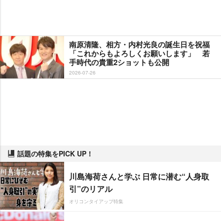
南原清隆、相方・内村光良の誕生日を祝福
「これからもよろしくお願いします」 若
手時代の貴重2ショットも公開
2026-07-26
話題の特集をPICK UP！
川島海荷さんと学ぶ 日常に潜む“人身取
引”のリアル
オリコンタイアップ特集