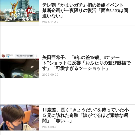
テレ朝『かまいガチ』初の番組イベント
禁断企画が一夜限りの復活「面白いのは間
違いない」
2021-11-12
矢田亜希子、「#年の差19歳」の“デー
ト”ショットに反響「おふたりの並び眼福で
す」「可愛すぎるツーショット」
2025-09-29
11歳差、長く“きょうだい”を待っていた小
５兄に訪れた奇跡「涙がでるほど素敵な瞬
間」「尊い…」
2024-09-20