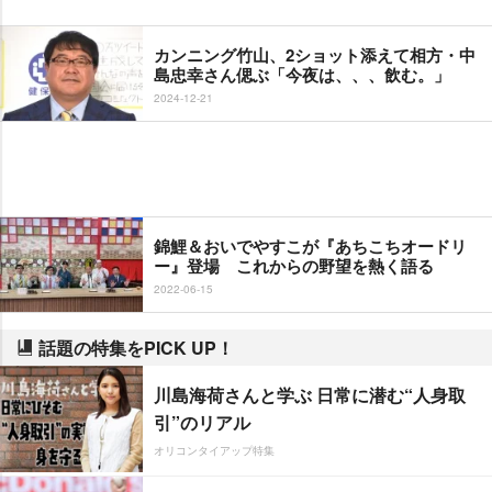
カンニング竹山、2ショット添えて相方・中
島忠幸さん偲ぶ「今夜は、、、飲む。」
2024-12-21
錦鯉＆おいでやすこが『あちこちオードリ
ー』登場 これからの野望を熱く語る
2022-06-15
話題の特集をPICK UP！
川島海荷さんと学ぶ 日常に潜む“人身取
引”のリアル
オリコンタイアップ特集