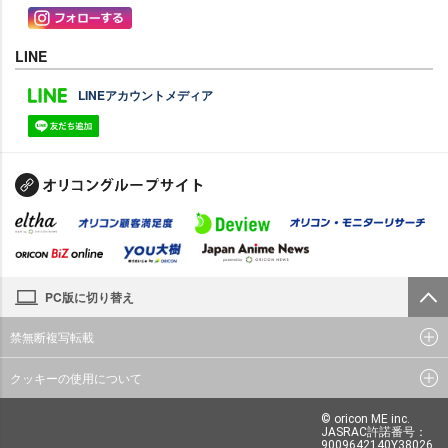
LINE
LINEアカウントメディア
PC版に切り替え
禁無断複写転載
クッキーの使用について
© oricon ME inc.
JASRAC許諾番号：
9009642140Y38026