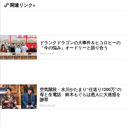
関連リンク+
ドランクドラゴンの大事件＆ヒコロヒーの
「今の悩み」オードリーと語り合う
2021-10-27
空気階段・水川かたまり“仕送り1200万”の
母と生電話 鈴木もぐらは恩人に大迷惑を
謝罪
2022-05-22