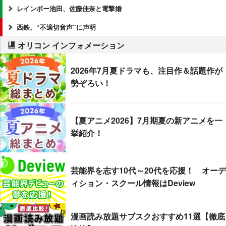
レインボー池田、佐藤佳奈と電撃婚
西鉄、“不適切音声”に声明
オリコン インフォメーション
2026年7月夏ドラマも、注目作＆話題作が
勢ぞろい！
【夏アニメ2026】7月期夏の新アニメを一
挙紹介！
芸能界を志す10代～20代を応援！ オーデ
ィション・スクール情報はDeview
漫画読み放題サブスクおすすめ11選【徹底