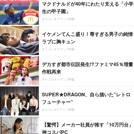
マクドナルドが40年にわたり支える「小学
生の甲子園」
オリコンタイアップ特集
イケメンてんこ盛り！尊すぎる男子の純情
ラブに胸キュン
オリコンタイアップ特集
デカすぎ都市伝説発生!?ファミマ45％増量
作戦再来
オリコンタイアップ特集
SUPER★DRAGON、自ら描いた”レトロ
フューチャー”
オリコンタイアップ特集
【驚愕】メーカー社員が推す「10万円台」
神コスパPC