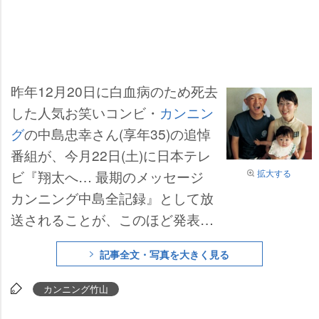
昨年12月20日に白血病のため死去
した人気お笑いコンビ・
カンニン
グ
の中島忠幸さん(享年35)の追悼
番組が、今月22日(土)に日本テレ
拡大する
ビ『翔太へ… 最期のメッセージ
カンニング中島全記録』として放
送されることが、このほど発表さ
れた。およそ700日におよぶ闘病
記事全文・写真を大きく見る
生活のなかで、中島さんが妻、息
子、そして相方の
竹山隆範
への想
カンニング竹山
いを6冊にわたって綴った日記の