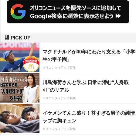
内容も紹介され、それぞれの立場
の今、そしてこれからの姿を届け
る。
PICK UP
マクドナルドが40年にわたり支える「小学
生の甲子園」
オリコンタイアップ特集
川島海荷さんと学ぶ 日常に潜む“人身取
引”のリアル
オリコンタイアップ特集
イケメンてんこ盛り！尊すぎる男子の純情
ラブに胸キュン
オリコンタイアップ特集