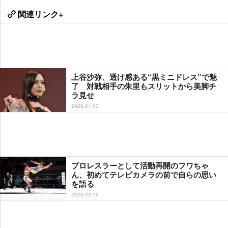
関連リンク+
上谷沙弥、透け感ある“黒ミニドレス”で魅
了 対戦相手の朱里もスリットから美脚チ
ラ見せ
2026-01-03
プロレスラーとして活動再開のフワちゃ
ん、初めてテレビカメラの前で自らの思い
を語る
2026-02-19