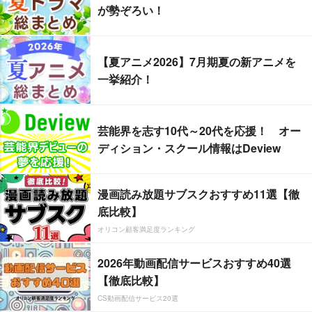
が勢ぞろい！
【夏アニメ2026】7月期夏の新アニメを
一挙紹介！
芸能界を志す10代～20代を応援！ オー
ディション・スクール情報はDeview
漫画読み放題サブスクおすすめ11選【徹
底比較】
オリコン顧客満足度ランキング
2026年動画配信サービスおすすめ40選
【徹底比較】
CS動画配信サービス20選