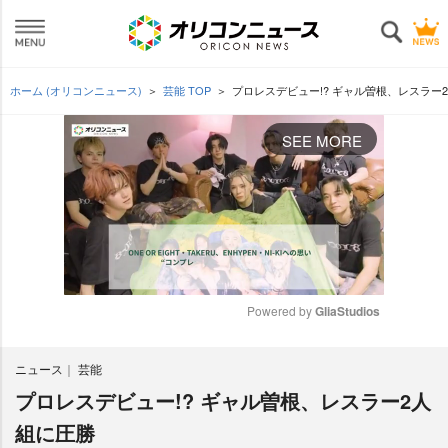
ホーム (オリコンニュース)
芸能 TOP
プロレスデビュー!? ギャル曽根、レスラー
SEE MORE
Powered by 
GliaStudios
M
ニュース
芸能
u
t
プロレスデビュー!? ギャル曽根、レスラー2人
e
組に圧勝