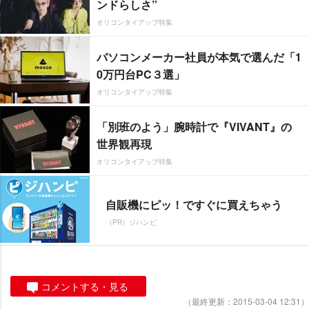
ンドらしさ”
オリコンタイアップ特集
パソコンメーカー社員が本気で選んだ「1
0万円台PC３選」
オリコンタイアップ特集
「別班のよう」腕時計で『VIVANT』の
世界観再現
オリコンタイアップ特集
自販機にピッ！ですぐに買えちゃう
（PR）ジハンピ
コメントする・見る
（最終更新：2015-03-04 12:31）