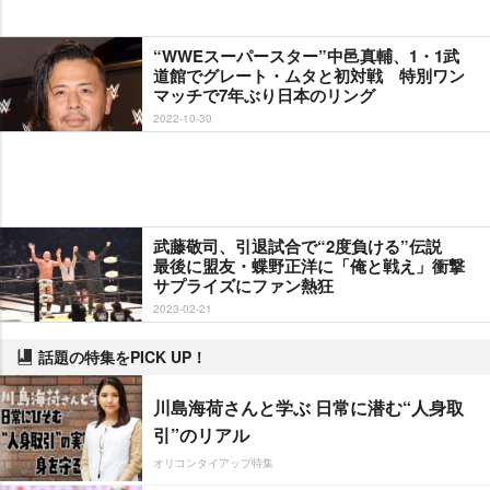
“WWEスーパースター”中邑真輔、1・1武
道館でグレート・ムタと初対戦 特別ワン
マッチで7年ぶり日本のリング
2022-10-30
武藤敬司、引退試合で“2度負ける”伝説
最後に盟友・蝶野正洋に「俺と戦え」衝撃
サプライズにファン熱狂
2023-02-21
話題の特集をPICK UP！
川島海荷さんと学ぶ 日常に潜む“人身取
引”のリアル
オリコンタイアップ特集