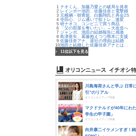
1
テオくん、加藤乃愛との破局を発表
2
レインボー池田、佐藤佳奈と電撃婚
3
元横綱・朝青龍、白鵬翔氏と再会2S
4
寺田心、ジム通いで筋トレ…激変
5
研ナオコ、コンビニで買う商品
6
「父の部屋を奪いたい」→大改造へ
7
ジャンボ、池田の結婚報告に感激
8
島津亜矢、葛藤抱えつつ熊本に支援
9
佐藤佳奈アナ、退社の理由は結婚
10
池田と結婚した佐藤佳奈アナとは…
11位以下を見る
川島海荷さんと学ぶ 日常
引”のリアル
オリコンタイアップ特集
マクドナルドが40年にわ
学生の甲子園」
オリコンタイアップ特集
向井康二イケメンすぎ！純
SONG）』