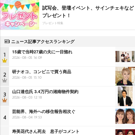
試写会、登壇イベント、サインチェキなど
プレゼント！
プレゼント特集
ニュース記事アクセスランキング
15歳で当時27歳の夫に一目惚れ
1
2026-08-05 16:09
研ナオコ、コンビニで買う商品
2
2026-08-05 15:10
山口達也氏 3.4万円の湘南物件契約
3
2026-08-03 12:18
芸能界、海外への移住報告相次ぐ
4
2026-08-04 19:53
寿美花代さん死去 息子がコメント