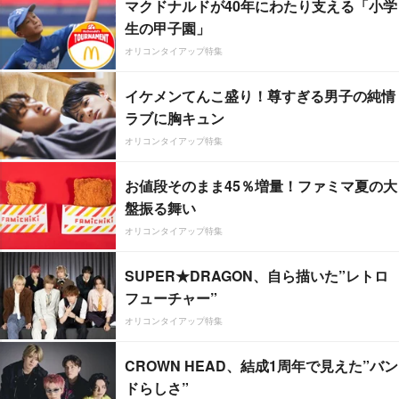
マクドナルドが40年にわたり支える「小学
生の甲子園」
オリコンタイアップ特集
イケメンてんこ盛り！尊すぎる男子の純情
ラブに胸キュン
オリコンタイアップ特集
お値段そのまま45％増量！ファミマ夏の大
盤振る舞い
オリコンタイアップ特集
SUPER★DRAGON、自ら描いた”レトロ
フューチャー”
オリコンタイアップ特集
CROWN HEAD、結成1周年で見えた”バン
ドらしさ”