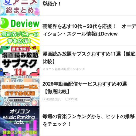
挙紹介！
芸能界を志す10代～20代を応援！ オーデ
ィション・スクール情報はDeview
漫画読み放題サブスクおすすめ11選【徹底
比較】
オリコン顧客満足度ランキング
2026年動画配信サービスおすすめ40選
【徹底比較】
CS動画配信サービス20選
毎週の音楽ランキングから、ヒットの推移
をチェック！