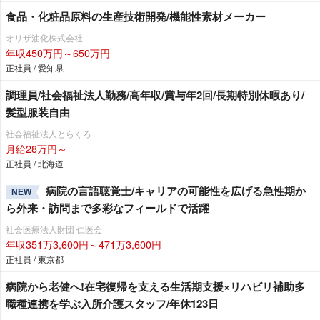
食品・化粧品原料の生産技術開発/機能性素材メーカー
オリザ油化株式会社
年収450万円～650万円
正社員 / 愛知県
調理員/社会福祉法人勤務/高年収/賞与年2回/長期特別休暇あり/
髪型服装自由
社会福祉法人とらくろ
月給28万円～
正社員 / 北海道
病院の言語聴覚士/キャリアの可能性を広げる急性期か
NEW
ら外来・訪問まで多彩なフィールドで活躍
社会医療法人財団 仁医会
年収351万3,600円～471万3,600円
正社員 / 東京都
病院から老健へ!在宅復帰を支える生活期支援×リハビリ補助多
職種連携を学ぶ入所介護スタッフ/年休123日