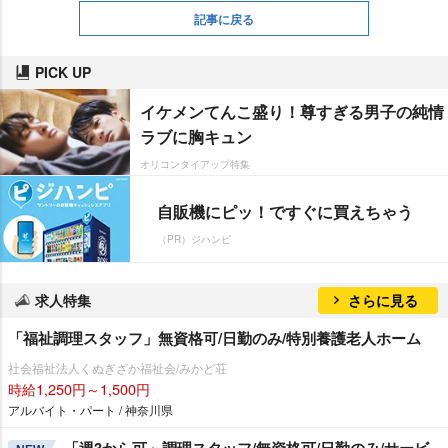
記事に戻る
PICK UP
イケメンてんこ盛り！尊すぎる男子の純情
ラブに胸キュン
オリコンタイアップ特集
自販機にピッ！ですぐに買えちゃう
（PR）ジハンピ
求人特集
さらに見る
「福祉調理スタッフ」無資格可/日勤のみ/特別養護老人ホーム
社会福祉法人くぬぎざか福祉会/みかど荘
時給1,250円～1,500円
アルバイト・パート / 神奈川県