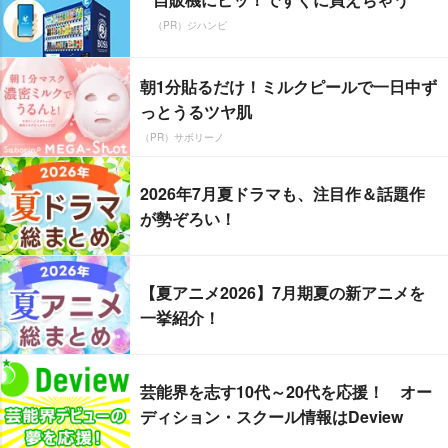
（PR）ジハンピ
朝1分貼るだけ！ミルクピールで一日中ず
っとうるツヤ肌
（PR）サボリーノ
2026年7月夏ドラマも、注目作＆話題作
が勢ぞろい！
【夏アニメ2026】7月期夏の新アニメを
一挙紹介！
芸能界を志す10代～20代を応援！ オー
ディション・スクール情報はDeview