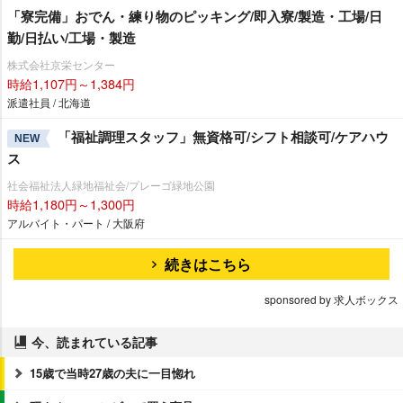
「寮完備」おでん・練り物のピッキング/即入寮/製造・工場/日
勤/日払い/工場・製造
株式会社京栄センター
時給1,107円～1,384円
派遣社員 / 北海道
「福祉調理スタッフ」無資格可/シフト相談可/ケアハウ
NEW
ス
社会福祉法人緑地福祉会/プレーゴ緑地公園
時給1,180円～1,300円
アルバイト・パート / 大阪府
続きはこちら
sponsored by 求人ボックス
今、読まれている記事
15歳で当時27歳の夫に一目惚れ