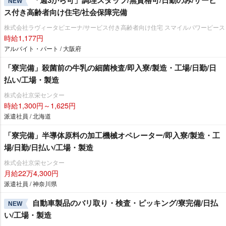
「週3から可」調理スタッフ/無資格可/日勤のみ/サービ
NEW
ス付き高齢者向け住宅/社会保障完備
株式会社ラヴィータピエーナ/サービス付き高齢者向け住宅 スマイルパワーピース
時給1,177円
アルバイト・パート / 大阪府
「寮完備」殺菌前の牛乳の細菌検査/即入寮/製造・工場/日勤/日
払い/工場・製造
株式会社京栄センター
時給1,300円～1,625円
派遣社員 / 北海道
「寮完備」半導体原料の加工機械オペレーター/即入寮/製造・工
場/日勤/日払い/工場・製造
株式会社京栄センター
月給22万4,300円
派遣社員 / 神奈川県
自動車製品のバリ取り・検査・ピッキング/寮完備/日払
NEW
い/工場・製造