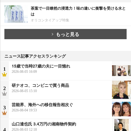
茶葉で一目瞭然の浸透力！味の違いに衝撃を受ける水と
は
オリコンタイアップ特集
もっと見る
ニュース記事アクセスランキング
15歳で当時27歳の夫に一目惚れ
1
2026-08-05 16:09
研ナオコ、コンビニで買う商品
2
2026-08-05 15:10
芸能界、海外への移住報告相次ぐ
3
2026-08-04 19:53
山口達也氏 3.4万円の湘南物件契約
4
2026-08-03 12:18