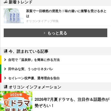
新着トレンド
茶葉で一目瞭然の浸透力！味の違いに衝撃を受ける水と
は
オリコンタイアップ特集
もっと見る
今、読まれている記事
自宅で「温泉卵」を簡単に作る方法
田中みな実、うっかりネタバレ
セイレーン役声優、選考理由を告白
オリコン インフォメーション
2026年7月夏ドラマも、注目作＆話題作が
勢ぞろい！