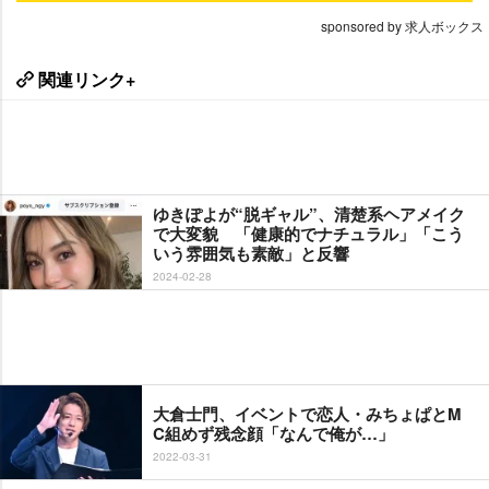
sponsored by 求人ボックス
関連リンク+
ゆきぽよが“脱ギャル”、清楚系ヘアメイク
で大変貌 「健康的でナチュラル」「こう
いう雰囲気も素敵」と反響
2024-02-28
大倉士門、イベントで恋人・みちょぱとM
C組めず残念顔「なんで俺が…」
2022-03-31