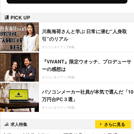
PICK UP
川島海荷さんと学ぶ 日常に潜む“人身取
引”のリアル
オリコンタイアップ特集
『VIVANT』限定ウオッチ、プロデューサ
ーの感想は
オリコンタイアップ特集
パソコンメーカー社員が本気で選んだ「10
万円台PC３選」
オリコンタイアップ特集
求人特集
さらに見る