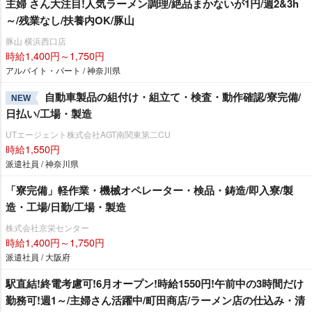
主婦 さん大注目!人気ラーメン調理/絶品まかないが1円/週2&3h
～/残業なし/扶養内OK/豚山
豚山 横浜西口店
時給1,400円～1,750円
アルバイト・パート / 神奈川県
自動車製品の組付け・組立て・検査・動作確認/寮完備/
NEW
日払い/工場・製造
UTエージェント株式会社AGT南関東第二CU
時給1,550円
派遣社員 / 神奈川県
「寮完備」軽作業・機械オペレーター・検品・鋳造/即入寮/製
造・工場/日勤/工場・製造
株式会社京栄センター
時給1,400円～1,750円
派遣社員 / 大阪府
駅直結!終電考慮可!6月オープン!時給1550円!午前中の3時間だけ
勤務可!週1～/主婦さん活躍中/町田商店/ラーメン店の仕込み・清