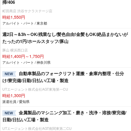
掃/406
町田商店 渋谷サクラステージ店
時給1,550円
アルバイト・パート / 東京都
週2日～&3h～OK/残業なし/髪色自由!金髪もOK/絶品まかないが
たったの1円/ホールスタッフ/豚山
豚山 横浜西口店
時給1,400円～1,750円
アルバイト・パート / 神奈川県
自動車製品のフォークリフト運搬・倉庫内整理・仕分
NEW
け/寮完備/日勤/日払い/工場・製造
UTエージェント株式会社AGT東海第一CU
時給1,300円
派遣社員 / 愛知県
金属製品のマシニング加工・磨き・洗浄・溶接/寮完備/
NEW
日勤/日払い/工場・製造
UTエージェント株式会社AGT南関東第二CU