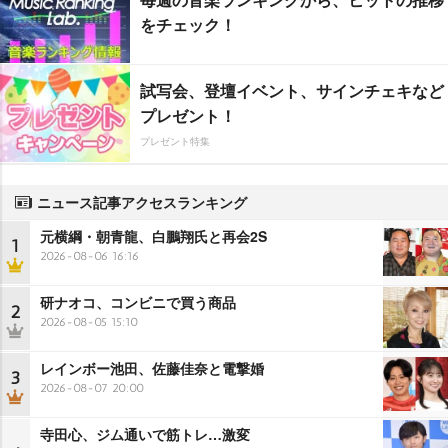
をチェック！
試写会、登壇イベント、サインチェキなど
プレゼント！
プレゼント特集
ニュース記事アクセスランキング
元横綱・朝青龍、白鵬翔氏と再会2S
1
2026-08-06 16:16
研ナオコ、コンビニで買う商品
2
2026-08-05 15:10
レインボー池田、佐藤佳奈と電撃婚
3
2026-08-07 20:00
寺田心、ジム通いで筋トレ…激変