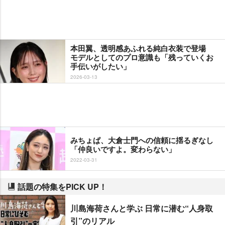
本田翼、透明感あふれる純白衣装で登場
モデルとしてのプロ意識も「残っていくお
手伝いがしたい」
2026-03-13
みちょぱ、大倉士門への信頼に揺るぎなし
「仲良いですよ。変わらない」
2022-03-31
話題の特集をPICK UP！
川島海荷さんと学ぶ 日常に潜む“人身取
引”のリアル