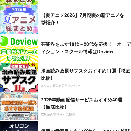
【夏アニメ2026】7月期夏の新アニメを一
挙紹介！
芸能界を志す10代～20代を応援！ オーデ
ィション・スクール情報はDeview
漫画読み放題サブスクおすすめ11選【徹底
比較】
オリコン顧客満足度ランキング
2026年動画配信サービスおすすめ40選
【徹底比較】
CS動画配信サービス20選
毎週の音楽ランキングから、ヒットの推移