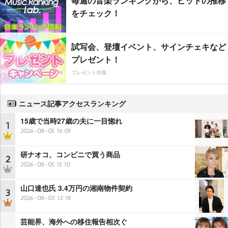
毎週の音楽ランキングから、ヒットの推移
をチェック！
試写会、登壇イベント、サインチェキなど
プレゼント！
プレゼント特集
ニュース記事アクセスランキング
15歳で当時27歳の夫に一目惚れ
1
2026-08-05 16:09
研ナオコ、コンビニで買う商品
2
2026-08-05 15:10
山口達也氏 3.4万円の湘南物件契約
3
2026-08-03 12:18
芸能界、海外への移住報告相次ぐ