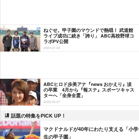
ねぐせ。甲子園のマウンドで熱唱！ 武道館
ライブ成功に続き「誇り」 ABC高校野球コ
ラボPV公開
2024-07-03
ABCヒロド歩美アナ『news おかえり』涙
の卒業 4月から『報ステ』スポーツキャス
ターへ「全身全霊」
2023-03-27
話題の特集をPICK UP！
マクドナルドが40年にわたり支える「小学
生の甲子園」