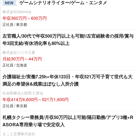
ゲームシナリオライター/ゲーム・エンタメ
NEW
株式会社Gremory
年収360万円～600万円
正社員 / 東京都
左官職人/30代で年収500万円以上も可能!/左官経験者の採用/賞与
年3回支給/有休消化率も80%以上
株式会社ツジヤ工業
月給30万円～44万円
正社員 / 北海道
介護福祉士/実働7.25h×年休123日・年収521万可子育て世代も大
満足の希望休&残業ほぼなし入所介護
社会医療法人財団 仁医会
年収414万6,600円～521万1,600円
正社員 / 東京都
札幌タクシー乗務員/月収50万円以上可能/隔日勤務/アプリ3種×R
ASORA専用乗り場で安定収入
まこと交通株式会社