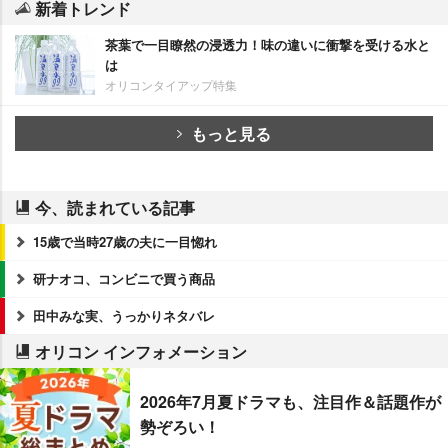
新着トレンド
茶葉で一目瞭然の浸透力！味の違いに衝撃を受ける水と
は
オリコンタイアップ特集
もっと見る
今、読まれている記事
15歳で当時27歳の夫に一目惚れ
研ナオコ、コンビニで買う商品
田中みな実、うっかりネタバレ
オリコン インフォメーション
2026年7月夏ドラマも、注目作＆話題作が
勢ぞろい！