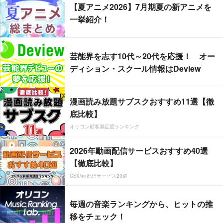
【夏アニメ2026】7月期夏の新アニメを
一挙紹介！
芸能界を志す10代～20代を応援！ オー
ディション・スクール情報はDeview
漫画読み放題サブスクおすすめ11選【徹
底比較】
オリコン顧客満足度ランキング
2026年動画配信サービスおすすめ40選
【徹底比較】
CS動画配信サービス20選
毎週の音楽ランキングから、ヒットの推
移をチェック！