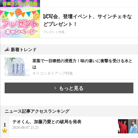
試写会、登壇イベント、サインチェキな
どプレゼント！
プレゼント特集
新着トレンド
茶葉で一目瞭然の浸透力！味の違いに衝撃を受ける水と
は
オリコンタイアップ特集
もっと見る
ニュース記事アクセスランキング
テオくん、加藤乃愛との破局を発表
1
2026-08-07 21:21