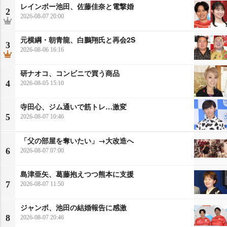
レインボー池田、佐藤佳奈と電撃婚
2
2026-08-07 20:00
元横綱・朝青龍、白鵬翔氏と再会2S
3
2026-08-06 16:16
研ナオコ、コンビニで買う商品
4
2026-08-05 15:10
寺田心、ジム通いで筋トレ…激変
5
2026-08-07 10:46
「父の部屋を奪いたい」→大改造へ
6
2026-08-07 07:00
島津亜矢、葛藤抱えつつ熊本に支援
7
2026-08-07 11:50
ジャンボ、池田の結婚報告に感激
8
2026-08-07 20:46