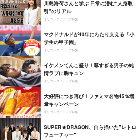
川島海荷さんと学ぶ 日常に潜む“人身取
引”のリアル
オリコンタイアップ特集
マクドナルドが40年にわたり支える「小
学生の甲子園」
オリコンタイアップ特集
イケメンてんこ盛り！尊すぎる男子の純
情ラブに胸キュン
オリコンタイアップ特集
大好評につき再び！ファミマ名物45％増
量キャンペーン
オリコンタイアップ特集
SUPER★DRAGON、自ら描いた”レトロ
フューチャー”