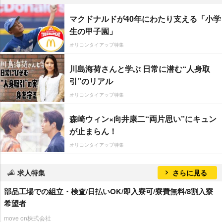
マクドナルドが40年にわたり支える「小学
生の甲子園」
オリコンタイアップ特集
川島海荷さんと学ぶ 日常に潜む“人身取
引”のリアル
オリコンタイアップ特集
森崎ウィン×向井康二“両片思い”にキュン
が止まらん！
オリコンタイアップ特集
求人特集
さらに見る
部品工場での組立・検査/日払いOK/即入寮可/寮費無料/8割入寮
希望者
move on株式会社