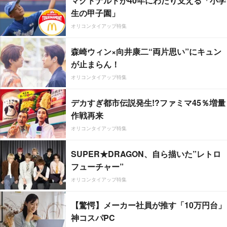
マクドナルドが40年にわたり支える「小学
生の甲子園」
オリコンタイアップ特集
森崎ウィン×向井康二“両片思い”にキュン
が止まらん！
オリコンタイアップ特集
デカすぎ都市伝説発生!?ファミマ45％増量
作戦再来
オリコンタイアップ特集
SUPER★DRAGON、自ら描いた”レトロ
フューチャー”
オリコンタイアップ特集
【驚愕】メーカー社員が推す「10万円台」
神コスパPC