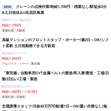
クレーンの点検作業/時給1,700円・残業なし/駅徒歩2分
NEW
&土日祝休み!/此花区島屋
関東サービス株式会社
時給1,700円
派遣社員 / 大阪府
高級マンションのフロントスタッフ・ポーター/週2日～OK!シフ
ト柔軟 土日祝勤務できる方歓迎
株式会社ベアーズ
時給1,400円
アルバイト・パート / 東京都
「寮完備」自動車用CVT金属ベルトの製造/即入寮/製造・工場/日
勤/日払い/工場・製造
株式会社京栄センター
時給1,450円～1,813円
派遣社員 / 北海道
交通誘導スタッフ/月給40万円可能/週1日～OK/重い作業なし!無