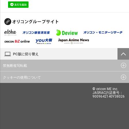
PC版に切り替え
禁無断複写転載
クッキーの使用について
© oricon ME inc.
JASRAC許諾番号：
9009642140Y38026