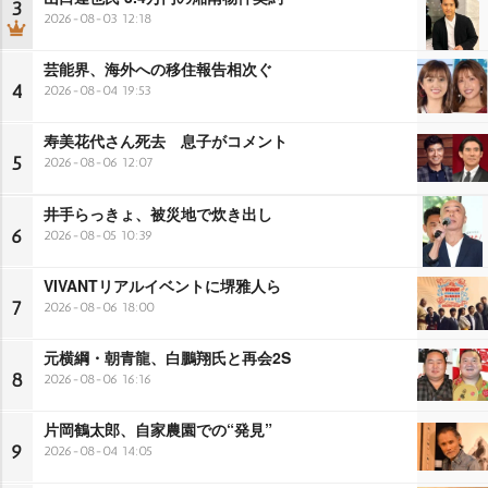
3
2026-08-03 12:18
芸能界、海外への移住報告相次ぐ
4
2026-08-04 19:53
寿美花代さん死去 息子がコメント
5
2026-08-06 12:07
井手らっきょ、被災地で炊き出し
6
2026-08-05 10:39
VIVANTリアルイベントに堺雅人ら
7
2026-08-06 18:00
元横綱・朝青龍、白鵬翔氏と再会2S
8
2026-08-06 16:16
片岡鶴太郎、自家農園での“発見”
9
2026-08-04 14:05