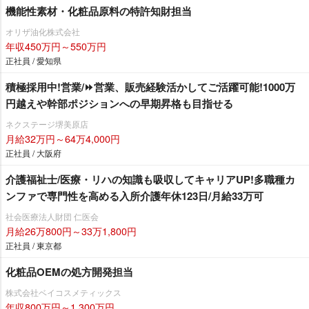
機能性素材・化粧品原料の特許知財担当
オリザ油化株式会社
年収450万円～550万円
正社員 / 愛知県
積極採用中!営業/⏩️営業、販売経験活かしてご活躍可能!1000万
円越えや幹部ポジションへの早期昇格も目指せる
ネクステージ堺美原店
月給32万円～64万4,000円
正社員 / 大阪府
介護福祉士/医療・リハの知識も吸収してキャリアUP!多職種カ
ンファで専門性を高める入所介護年休123日/月給33万可
社会医療法人財団 仁医会
月給26万800円～33万1,800円
正社員 / 東京都
化粧品OEMの処方開発担当
株式会社ベイコスメティックス
年収800万円～1,300万円