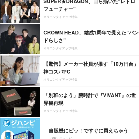
SUPER★DRAGON、自ら描いた”レトロ
フューチャー”
オリコンタイアップ特集
CROWN HEAD、結成1周年で見えた”バン
ドらしさ”
オリコンタイアップ特集
【驚愕】メーカー社員が推す「10万円台」
神コスパPC
オリコンタイアップ特集
「別班のよう」腕時計で『VIVANT』の世
界観再現
オリコンタイアップ特集
自販機にピッ！ですぐに買えちゃう
（PR）ジハンピ