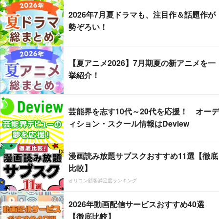
2026年7月夏ドラマも、注目作＆話題作が
勢ぞろい！
【夏アニメ2026】7月期夏の新アニメを一
挙紹介！
芸能界を志す10代～20代を応援！ オーデ
ィション・スクール情報はDeview
漫画読み放題サブスクおすすめ11選【徹底
比較】
オリコン顧客満足度ランキング
2026年動画配信サービスおすすめ40選
【徹底比較】