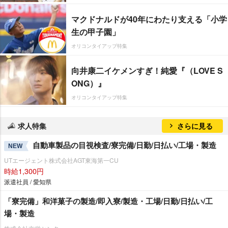
マクドナルドが40年にわたり支える「小学
生の甲子園」
オリコンタイアップ特集
向井康二イケメンすぎ！純愛『（LOVE S
ONG）』
オリコンタイアップ特集
求人特集
さらに見る
自動車製品の目視検査/寮完備/日勤/日払い/工場・製造
NEW
UTエージェント株式会社AGT東海第一CU
時給1,300円
派遣社員 / 愛知県
「寮完備」和洋菓子の製造/即入寮/製造・工場/日勤/日払い/工
場・製造