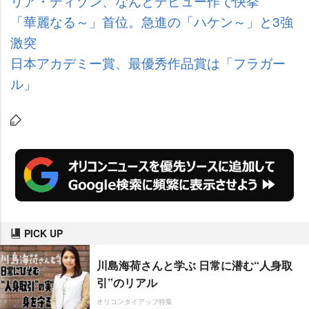
リア・ディゾン、なんとデビュー作で快挙
「華麗なる～」首位。急進の「ハケン～」と3強
激突
日本アカデミー賞、最優秀作品賞は「フラガー
ル」
PICK UP
川島海荷さんと学ぶ 日常に潜む“人身取
引”のリアル
オリコンタイアップ特集