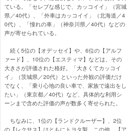
ている。「セレブな感じで、カッコイイ」（宮城
県／40代）、「外車はカッコイイ」（北海道／4
0代）、「憧れの車」（神奈川県／40代）などの
声が寄せられている。
続く5位の【オデッセイ】や、6位の【アルフ
ァード】、10位の【エスティマ】などは、その
大きさが評価された格好。「大きくてカッコイ
イ」（茨城県／20代）といった外観の評価だけ
でなく、「乗り心地の良い車で、家族で遠出をし
たい」（東京都／40代）など、具体的な利用シ
ーンまで含めた評価の声が数多く寄せられた。
ちなみに、1位の【ランドクルーザー】、2位
の【レクサス】はともにトヨタ製。この他、【ア