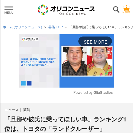
ホーム (オリコンニュース)
芸能 TOP
「旦那や彼氏に乗ってほしい車」ランキン
SEE MORE
Powered by 
GliaStudios
M
ニュース
芸能
u
t
「旦那や彼氏に乗ってほしい車」ランキング1
e
位は、トヨタの「ランドクルーザー」