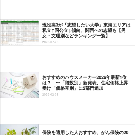
現役高3が「志望したい大学」東海エリアは
私立↑国公立↓傾向、関西への志望も【男
女・文理別などランキング一覧】
2023-07-28
おすすめのハウスメーカー2026年最新1位
は？ 〜「階数別」新発表、住宅価格上昇
受け「価格帯別」に2部門追加
2026-02-03
保険を適用した人おすすめ、がん保険の20