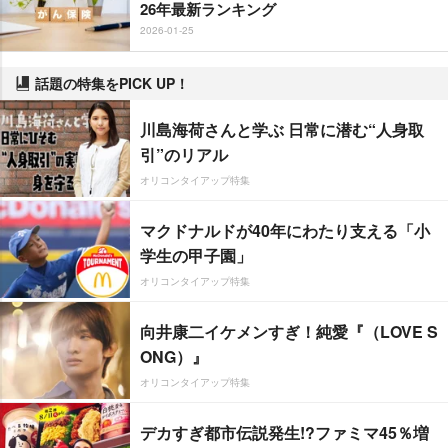
26年最新ランキング
2026-01-25
話題の特集をPICK UP！
川島海荷さんと学ぶ 日常に潜む“人身取
引”のリアル
オリコンタイアップ特集
マクドナルドが40年にわたり支える「小
学生の甲子園」
オリコンタイアップ特集
向井康二イケメンすぎ！純愛『（LOVE S
ONG）』
オリコンタイアップ特集
デカすぎ都市伝説発生!?ファミマ45％増