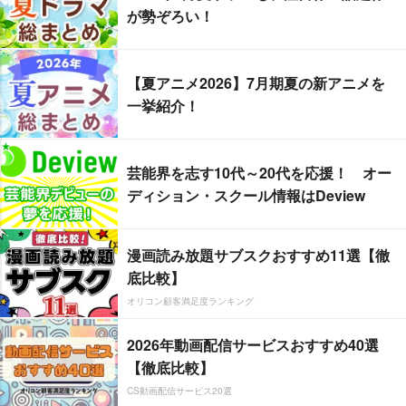
が勢ぞろい！
【夏アニメ2026】7月期夏の新アニメを
一挙紹介！
芸能界を志す10代～20代を応援！ オー
ディション・スクール情報はDeview
漫画読み放題サブスクおすすめ11選【徹
底比較】
オリコン顧客満足度ランキング
2026年動画配信サービスおすすめ40選
【徹底比較】
CS動画配信サービス20選