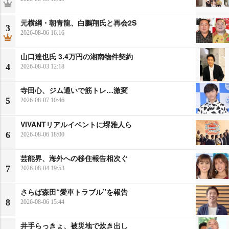
元横綱・朝青龍、白鵬翔氏と再会2S
3
2026-08-06 16:16
山口達也氏 3.4万円の湘南物件契約
4
2026-08-03 12:18
寺田心、ジム通いで筋トレ…激変
5
2026-08-07 10:46
VIVANTリアルイベントに堺雅人ら
6
2026-08-06 18:00
芸能界、海外への移住報告相次ぐ
7
2026-08-04 19:53
さらば森田“愛車トラブル”を報告
8
2026-08-06 15:44
井手らっきょ、被災地で炊き出し