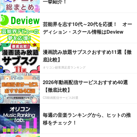
一挙紹介！
芸能界を志す10代～20代を応援！ オー
ディション・スクール情報はDeview
漫画読み放題サブスクおすすめ11選【徹
底比較】
オリコン顧客満足度ランキング
2026年動画配信サービスおすすめ40選
【徹底比較】
CS動画配信サービス20選
毎週の音楽ランキングから、ヒットの推
移をチェック！