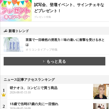
試写会、登壇イベント、サインチェキな
どプレゼント！
プレゼント特集
新着トレンド
茶葉で一目瞭然の浸透力！味の違いに衝撃を受ける水と
は
オリコンタイアップ特集
もっと見る
ニュース記事アクセスランキング
研ナオコ、コンビニで買う商品
1
2026-08-05 15:10
15歳で当時27歳の夫に一目惚れ
2
2026-08-05 16:09