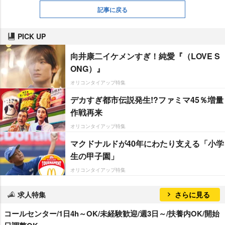
記事に戻る
PICK UP
向井康二イケメンすぎ！純愛『（LOVE S
ONG）』
オリコンタイアップ特集
デカすぎ都市伝説発生!?ファミマ45％増量
作戦再来
オリコンタイアップ特集
マクドナルドが40年にわたり支える「小学
生の甲子園」
オリコンタイアップ特集
求人特集
さらに見る
コールセンター/1日4h～OK/未経験歓迎/週3日～/扶養内OK/開始