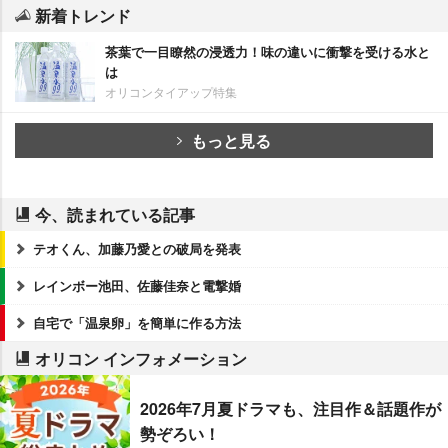
新着トレンド
茶葉で一目瞭然の浸透力！味の違いに衝撃を受ける水と
は
オリコンタイアップ特集
もっと見る
今、読まれている記事
テオくん、加藤乃愛との破局を発表
レインボー池田、佐藤佳奈と電撃婚
自宅で「温泉卵」を簡単に作る方法
オリコン インフォメーション
2026年7月夏ドラマも、注目作＆話題作が
勢ぞろい！