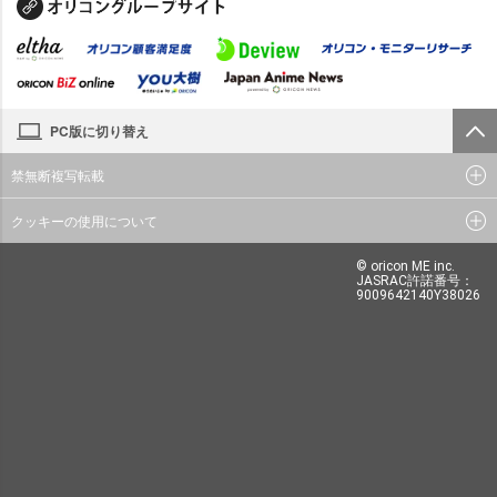
PC版に切り替え
禁無断複写転載
クッキーの使用について
© oricon ME inc.
JASRAC許諾番号：
9009642140Y38026