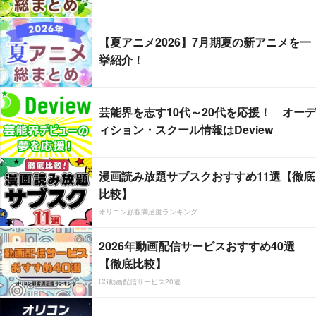
【夏アニメ2026】7月期夏の新アニメを一
挙紹介！
芸能界を志す10代～20代を応援！ オーデ
ィション・スクール情報はDeview
漫画読み放題サブスクおすすめ11選【徹底
比較】
オリコン顧客満足度ランキング
2026年動画配信サービスおすすめ40選
【徹底比較】
CS動画配信サービス20選