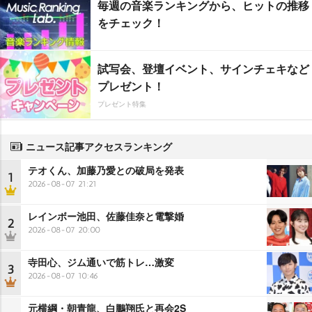
毎週の音楽ランキングから、ヒットの推移
をチェック！
試写会、登壇イベント、サインチェキなど
プレゼント！
プレゼント特集
ニュース記事アクセスランキング
テオくん、加藤乃愛との破局を発表
1
2026-08-07 21:21
レインボー池田、佐藤佳奈と電撃婚
2
2026-08-07 20:00
寺田心、ジム通いで筋トレ…激変
3
2026-08-07 10:46
元横綱・朝青龍、白鵬翔氏と再会2S