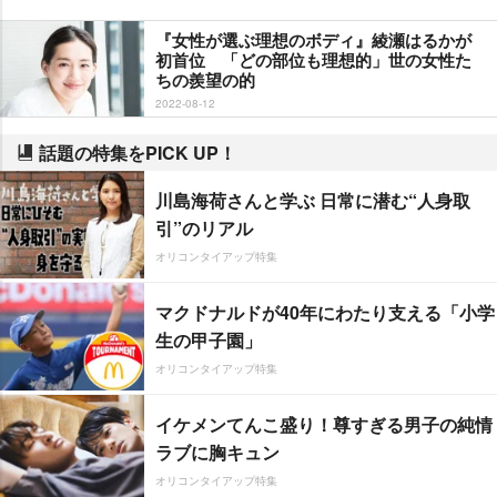
『女性が選ぶ理想のボディ』綾瀬はるかが
初首位 「どの部位も理想的」世の女性た
ちの羨望の的
2022-08-12
話題の特集をPICK UP！
川島海荷さんと学ぶ 日常に潜む“人身取
引”のリアル
オリコンタイアップ特集
マクドナルドが40年にわたり支える「小学
生の甲子園」
オリコンタイアップ特集
イケメンてんこ盛り！尊すぎる男子の純情
ラブに胸キュン
オリコンタイアップ特集