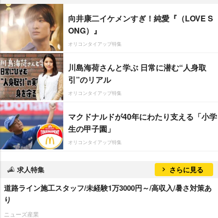
向井康二イケメンすぎ！純愛『（LOVE S
ONG）』
オリコンタイアップ特集
川島海荷さんと学ぶ 日常に潜む“人身取
引”のリアル
オリコンタイアップ特集
マクドナルドが40年にわたり支える「小学
生の甲子園」
オリコンタイアップ特集
求人特集
さらに見る
道路ライン施工スタッフ/未経験1万3000円～/高収入/暑さ対策あ
り
ニューズ産業