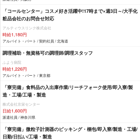
「コールセンター」コスメ好き活躍中!17時まで×週3日～/大手化
粧品会社のお問合せ対応
アルティウスリンク株式会社
時給1,180円
アルバイト・パート / 契約社員 / 北海道
調理補助・無資格可の調理師/調理スタッフ
ふよう病院
時給1,226円
アルバイト・パート / 東京都
「寮完備」食料品の入出庫作業/リーチフォーク使用/即入寮/製
造・工場/工場・製造
株式会社京栄センター
日給1,600円
派遣社員 / 神奈川県
「寮完備」微粒子計測器のピッキング・梱包/即入寮/製造・工場/
日勤/日払い/工場・製造