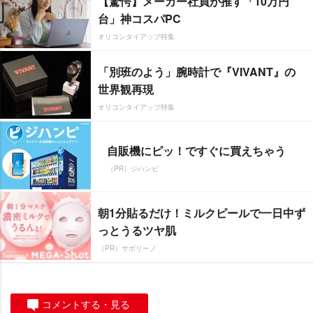
【驚愕】メーカー社員が推す「10万円
台」神コスパPC
オリコンタイアップ特集
「別班のよう」腕時計で『VIVANT』の
世界観再現
オリコンタイアップ特集
自販機にピッ！ですぐに買えちゃう
（PR）ジハンピ
朝1分貼るだけ！ミルクピールで一日中ず
っとうるツヤ肌
（PR）サボリーノ
コメントする・見る