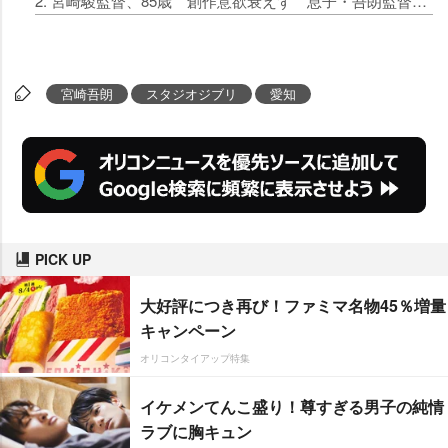
2. 宮崎駿監督、85歳 創作意欲衰えず 息子・吾朗監督「今も新しい絵を描いている」
宮崎吾朗
スタジオジブリ
愛知
PICK UP
大好評につき再び！ファミマ名物45％増量
キャンペーン
オリコンタイアップ特集
イケメンてんこ盛り！尊すぎる男子の純情
ラブに胸キュン