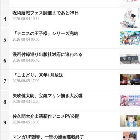
呪術廻戦フェス開催まであと25日
4
2026-08-04 19:12
『テニスの王子様』シリーズ完結
5
2026-08-04 00:00
漫画付録巡り出版社対応に追われる
6
2026-08-04 06:40
『こまどり』来年1月放送
7
2026-08-05 17:00
矢吹健太朗、宝鐘マリン描き大反響
8
2026-08-03 12:20
佐久間大介出演新作アニメPV公開
9
2026-08-05 18:00
マンガUP謝罪、一部の漫画連載終了