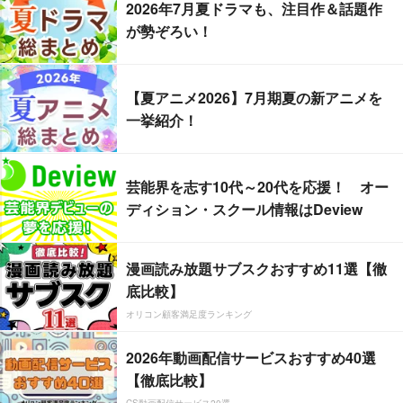
2026年7月夏ドラマも、注目作＆話題作
が勢ぞろい！
【夏アニメ2026】7月期夏の新アニメを
一挙紹介！
芸能界を志す10代～20代を応援！ オー
ディション・スクール情報はDeview
漫画読み放題サブスクおすすめ11選【徹
底比較】
オリコン顧客満足度ランキング
2026年動画配信サービスおすすめ40選
【徹底比較】
CS動画配信サービス20選