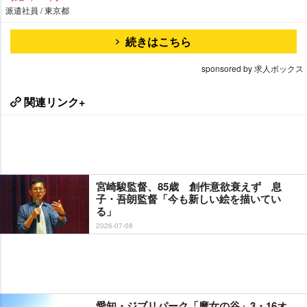
派遣社員 / 東京都
続きはこちら
sponsored by 求人ボックス
関連リンク+
宮崎駿監督、85歳 創作意欲衰えず 息
子・吾朗監督「今も新しい絵を描いてい
る」
2026-07-08
愛知・ジブリパーク「魔女の谷」3・16オ