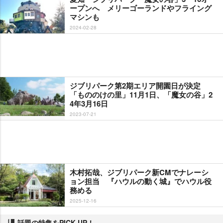
ープンへ メリーゴーランドやフライング
マシンも
2024-02-28
ジブリパーク第2期エリア開園日が決定
「もののけの里」11月1日、「魔女の谷」2
4年3月16日
2023-07-21
木村拓哉、ジブリパーク新CMでナレーシ
ョン担当 『ハウルの動く城』でハウル役
務める
2025-12-16
話題の特集をPICK UP！