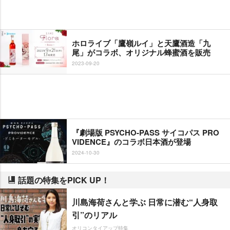
ホロライブ「鷹嶺ルイ」と天鷹酒造「九
尾」がコラボ、オリジナル蜂蜜酒を販売
2023-09-20
『劇場版 PSYCHO-PASS サイコパス PRO
VIDENCE』のコラボ日本酒が登場
2024-10-30
話題の特集をPICK UP！
川島海荷さんと学ぶ 日常に潜む“人身取
引”のリアル
オリコンタイアップ特集