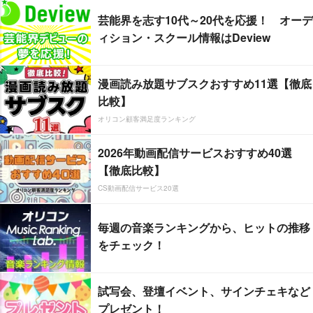
芸能界を志す10代～20代を応援！ オーデ
ィション・スクール情報はDeview
漫画読み放題サブスクおすすめ11選【徹底
比較】
オリコン顧客満足度ランキング
2026年動画配信サービスおすすめ40選
【徹底比較】
CS動画配信サービス20選
毎週の音楽ランキングから、ヒットの推移
をチェック！
試写会、登壇イベント、サインチェキなど
プレゼント！