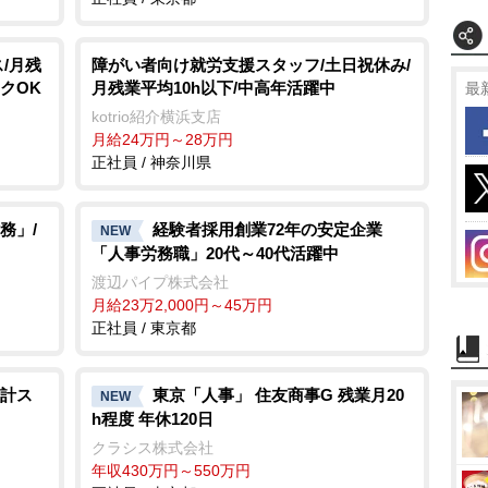
/月残
障がい者向け就労支援スタッフ/土日祝休み/
ンクOK
月残業平均10h以下/中高年活躍中
最
kotrio紹介横浜支店
月給24万円～28万円
正社員 / 神奈川県
務」/
経験者採用創業72年の安定企業
NEW
「人事労務職」20代～40代活躍中
渡辺パイプ株式会社
月給23万2,000円～45万円
正社員 / 東京都
計ス
東京「人事」 住友商事G 残業月20
NEW
h程度 年休120日
クラシス株式会社
年収430万円～550万円