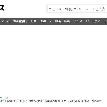
ニュース・特集
&ゲーム
動画配信サービス
スポーツ
社会・経済
グルメ
ビューティ
ラ
エティ
全問正解達成で1000万円獲得 史上32組目の快挙【歴代全問正解達成者一覧掲載】