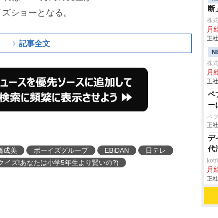
断
イズショーとなる。
株
月給
正社
記事全文
N
株式
月給
正社
ペ
ー
ペ
正社
デ
代
橋成美
ボーイズグループ
EBiDAN
日テレ
ko
クイズ!あなたは小学5年生より賢いの?)
月
正社