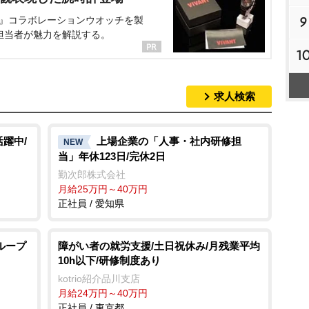
9
NT』コラボレーションウオッチを製
担当者が魅力を解説する。
1
求人検索
躍中/
上場企業の「人事・社内研修担
NEW
当」年休123日/完休2日
勤次郎株式会社
月給25万円～40万円
正社員 / 愛知県
ループ
障がい者の就労支援/土日祝休み/月残業平均
10h以下/研修制度あり
kotrio紹介品川支店
月給24万円～40万円
正社員 / 東京都