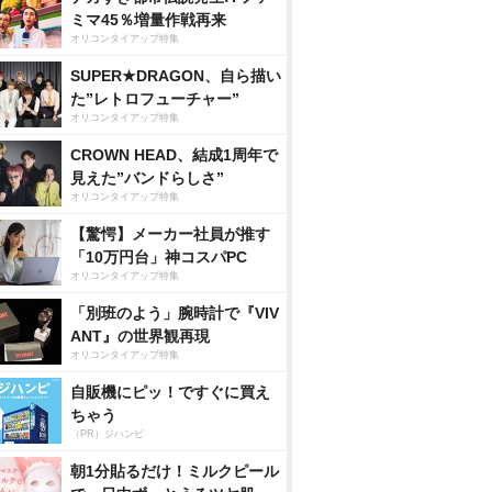
ミマ45％増量作戦再来
オリコンタイアップ特集
SUPER★DRAGON、自ら描い
た”レトロフューチャー”
オリコンタイアップ特集
CROWN HEAD、結成1周年で
見えた”バンドらしさ”
オリコンタイアップ特集
【驚愕】メーカー社員が推す
「10万円台」神コスパPC
オリコンタイアップ特集
「別班のよう」腕時計で『VIV
ANT』の世界観再現
オリコンタイアップ特集
自販機にピッ！ですぐに買え
ちゃう
（PR）ジハンピ
朝1分貼るだけ！ミルクピール