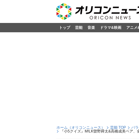
トップ
芸能
音楽
ドラマ&映画
アニメ
ホーム（オリコンニュース）
芸能 TOP
バラ
『小5クイズ』M!LK曽野舜太&高橋成美ペア、