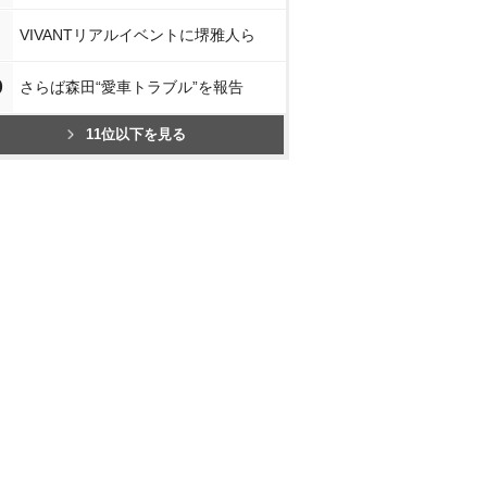
VIVANTリアルイベントに堺雅人ら
0
さらば森田“愛車トラブル”を報告
11位以下を見る