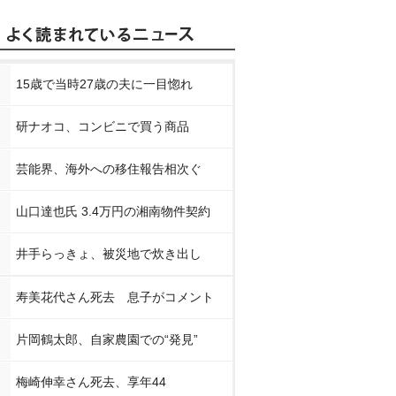
15歳で当時27歳の夫に一目惚れ
研ナオコ、コンビニで買う商品
芸能界、海外への移住報告相次ぐ
山口達也氏 3.4万円の湘南物件契約
井手らっきょ、被災地で炊き出し
寿美花代さん死去 息子がコメント
片岡鶴太郎、自家農園での“発見”
梅崎伸幸さん死去、享年44