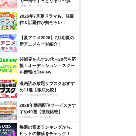
で一日中ずっとうるツヤ肌
（PR）サボリーノ
2026年7月夏ドラマも、注目
作＆話題作が勢ぞろい！
【夏アニメ2026】7月期夏の
新アニメを一挙紹介！
芸能界を志す10代～20代を応
援！オーディション・スクー
ル情報はDeview
漫画読み放題サブスクおすす
め11選【徹底比較】
オリコン顧客満足度ランキング
2026年動画配信サービスおす
すめ40選【徹底比較】
CS動画配信サービス20選
毎週の音楽ランキングから、
ヒットの推移をチェック！