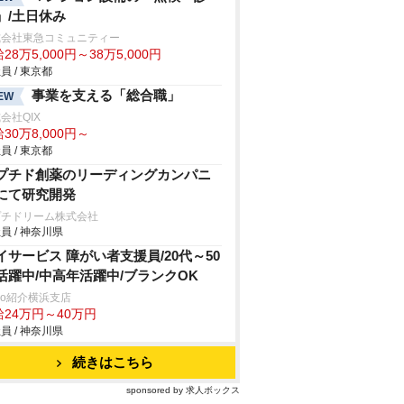
」/土日休み
式会社東急コミュニティー
28万5,000円～38万5,000円
員 / 東京都
事業を支える「総合職」
EW
会社QIX
30万8,000円～
員 / 東京都
プチド創薬のリーディングカンパニ
にて研究開発
プチドリーム株式会社
員 / 神奈川県
イサービス 障がい者支援員/20代～50
活躍中/中高年活躍中/ブランクOK
trio紹介横浜支店
給24万円～40万円
員 / 神奈川県
続きはこちら
sponsored by 求人ボックス