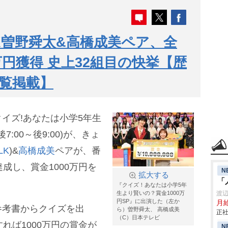
LK曽野舜太&高橋成美ペア、全
万円獲得 史上32組目の快挙【歴
覧掲載】
イズ!あなたは小学5年生
7:00～後9:00)が、きょ
LK
)&
高橋成美
ペアが、番
成し、賞金1000万円を
N
拡大する
「
『クイズ！あなたは小学5年
生より賢いの？賞金1000万
渡
円SP』に出演した（左か
月給
参考書からクイズを出
ら）曽野舜太、 高橋成美
正社
（C）日本テレビ
れば1000万円の賞金が
N