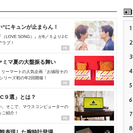
い”にキュンが止まらん！
1
OVE SONG）』が8／５よりJ:C
2
アラブ！
3
ァミマ夏の大盤振る舞い
4
ミリーマートの人気企画「お値段その
、シリーズ初の年2回開催！
5
C９選」とは？
6
い。そこで、マウスコンピューターの
をご紹介！
7
8
界観表現した腕時計登場