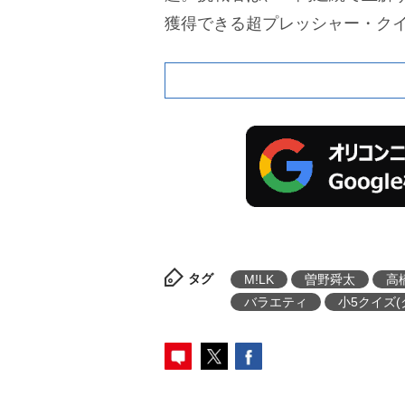
獲得できる超プレッシャー・ク
タグ
M!LK
曽野舜太
高
バラエティ
小5クイズ(