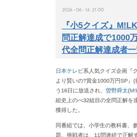
2026-06-16 21:00
『小5クイズ』M!
問正解達成で1000
代全問正解達成者一
日本テレビ
系人気クイズ企画『ク
より賢いの?賞金1000万円SP』(後
う16日に放送され、
曽野舜太
(
M!
組史上のべ32組目の全問正解を達
獲得した。
同番組では、小学生の教科書、
題。挑戦者は、11問連続で正解す