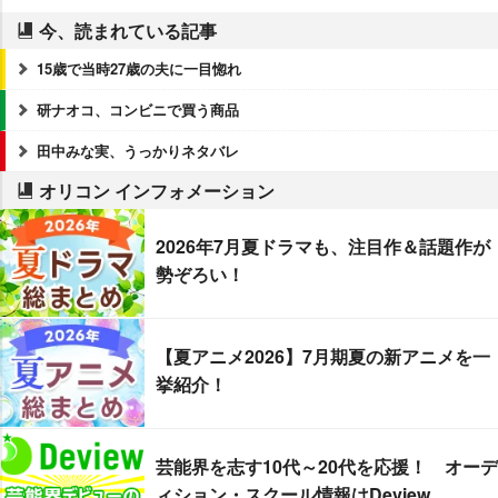
今、読まれている記事
15歳で当時27歳の夫に一目惚れ
研ナオコ、コンビニで買う商品
田中みな実、うっかりネタバレ
オリコン インフォメーション
2026年7月夏ドラマも、注目作＆話題作が
勢ぞろい！
【夏アニメ2026】7月期夏の新アニメを一
挙紹介！
芸能界を志す10代～20代を応援！ オーデ
ィション・スクール情報はDeview