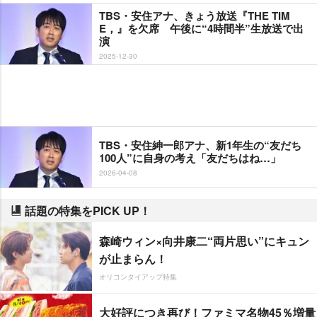
TBS・安住アナ、きょう放送『THE TIM
E，』を欠席 午後に“4時間半”生放送で出
演
2025-12-30
TBS・安住紳一郎アナ、新1年生の“友だち
100人”に自身の考え「友だちはね…」
2026-04-08
話題の特集をPICK UP！
森崎ウィン×向井康二“両片思い”にキュン
が止まらん！
オリコンタイアップ特集
大好評につき再び！ファミマ名物45％増量