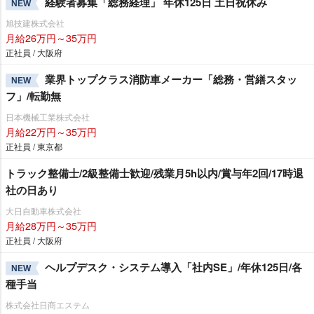
経験者募集「総務経理」 年休125日 土日祝休み
NEW
旭技建株式会社
月給26万円～35万円
正社員 / 大阪府
業界トップクラス消防車メーカー「総務・営繕スタッ
NEW
フ」/転勤無
日本機械工業株式会社
月給22万円～35万円
正社員 / 東京都
トラック整備士/2級整備士歓迎/残業月5h以内/賞与年2回/17時退
社の日あり
大日自動車株式会社
月給28万円～35万円
正社員 / 大阪府
ヘルプデスク・システム導入「社内SE」/年休125日/各
NEW
種手当
株式会社日商エステム