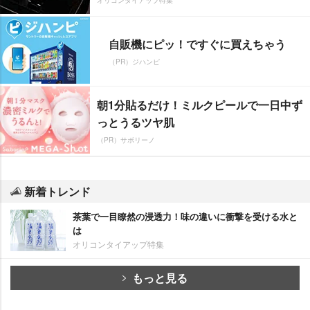
自販機にピッ！ですぐに買えちゃう
（PR）ジハンピ
朝1分貼るだけ！ミルクピールで一日中ず
っとうるツヤ肌
（PR）サボリーノ
新着トレンド
茶葉で一目瞭然の浸透力！味の違いに衝撃を受ける水と
は
オリコンタイアップ特集
もっと見る